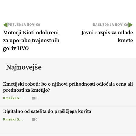
PREJŠNJA NOVICA
NASLEDNJA NOVICA
Motorji Kioti odobreni
Javni razpis za mlade
za uporabo trajnostnih
kmete
goriv HVO
Najnovejše
Kmetijski roboti: bo o njihovi prihodnosti odločala cena ali
prednosti za kmetijo?
Kmečki Glas
0
Digitalno od satelita do prašičjega korita
Kmečki Glas
0