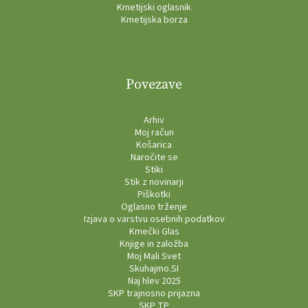
Kmetijski oglasnik
Kmetijska borza
Povezave
Arhiv
Moj račun
Košarica
Naročite se
Stiki
Stik z novinarji
Piškotki
Oglasno trženje
Izjava o varstvu osebnih podatkov
Kmečki Glas
Knjige in založba
Moj Mali Svet
Skuhajmo.SI
Naj hlev 2025
SKP trajnosno prijazna
SKP TP