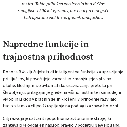
metra. Tehta približno eno tono in ima dvižno
zmogljivost 500 kilogramov, obenem pa omogoča
tudi uporabo električno gnanih priključkov.
Napredne funkcije in
trajnostna prihodnost
Robota R4 vključujeta tudi inteligentne funkcije za upravljanje
priključkov, ki povečujejo varnost in zmanjšujejo vpliv na
okolje. Med njimi so avtomatsko uravnavanje pretoka pri
škropljenju, prilagajanje glede na višino rastlin ter samodejni
vklop in izklop v praznih delih krošenj. V prihodnje razvijajo
tudi sistem za ciljno škropljenje na podlagi zaznave bolezni.
Cilj razvoja je ustvariti popolnoma avtonomne stroje, ki
zahtevajo le oddaljen nadzor, pravijo v podjetju New Holland.