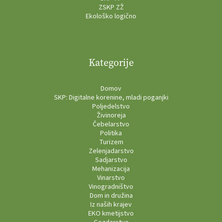
ZSKP ZŽ
Ekološko logično
Kategorije
Domov
SKP: Digitalne korenine, mladi poganjki
Poljedelstvo
Živinoreja
Čebelarstvo
Politika
Turizem
Zelenjadarstvo
Sadjarstvo
Mehanizacija
Vinarstvo
Vinogradništvo
Dom in družina
Iz naših krajev
EKO kmetijstvo