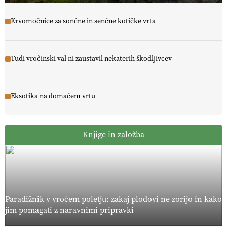
Krvomočnice za sončne in senčne kotičke vrta
Tudi vročinski val ni zaustavil nekaterih škodljivcev
Eksotika na domačem vrtu
Knjige in založba
Paradižnik v vročem poletju: zakaj plodovi ne zorijo in kako
jim pomagati z naravnimi pripravki