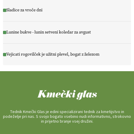
Sladice za vroče dni
Lunine bukve - lunin setveni koledar za avgust
Vejicati rogovilček je užitni plevel, bogat z železom
Tednik Kmečki Glas je edini specializirani tednik za kmetijstvo in
podeželje pri nas. S svojo bogato vsebino nudi informativno, strokovno
in prijetno branje vsej družini.