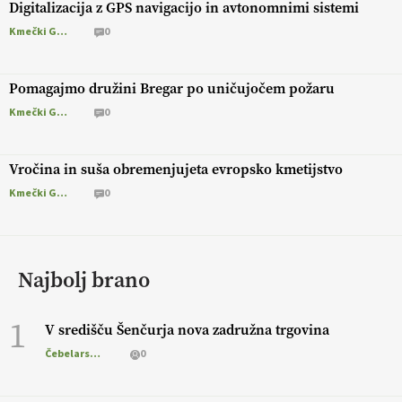
Digitalizacija z GPS navigacijo in avtonomnimi sistemi
Kmečki Glas
0
Pomagajmo družini Bregar po uničujočem požaru
Kmečki Glas
0
Vročina in suša obremenjujeta evropsko kmetijstvo
Kmečki Glas
0
Najbolj brano
1
V središču Šenčurja nova zadružna trgovina
Čebelarstvo
0