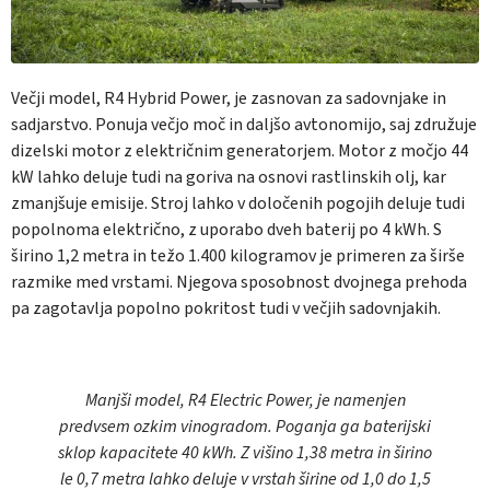
Večji model, R4 Hybrid Power, je zasnovan za sadovnjake in
sadjarstvo. Ponuja večjo moč in daljšo avtonomijo, saj združuje
dizelski motor z električnim generatorjem. Motor z močjo 44
kW lahko deluje tudi na goriva na osnovi rastlinskih olj, kar
zmanjšuje emisije. Stroj lahko v določenih pogojih deluje tudi
popolnoma električno, z uporabo dveh baterij po 4 kWh. S
širino 1,2 metra in težo 1.400 kilogramov je primeren za širše
razmike med vrstami. Njegova sposobnost dvojnega prehoda
pa zagotavlja popolno pokritost tudi v večjih sadovnjakih.
Manjši model, R4 Electric Power, je namenjen
predvsem ozkim vinogradom. Poganja ga baterijski
sklop kapacitete 40 kWh. Z višino 1,38 metra in širino
le 0,7 metra lahko deluje v vrstah širine od 1,0 do 1,5