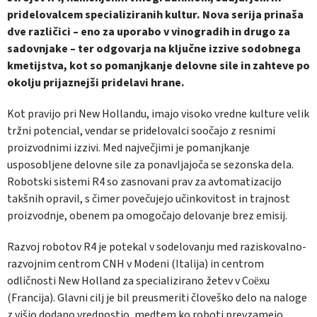
pridelovalcem specializiranih kultur. Nova serija prinaša
dve različici – eno za uporabo v vinogradih in drugo za
sadovnjake – ter odgovarja na ključne izzive sodobnega
kmetijstva, kot so pomanjkanje delovne sile in zahteve po
okolju prijaznejši pridelavi hrane.
Kot pravijo pri New Hollandu, imajo visoko vredne kulture velik
tržni potencial, vendar se pridelovalci soočajo z resnimi
proizvodnimi izzivi. Med največjimi je pomanjkanje
usposobljene delovne sile za ponavljajoča se sezonska dela.
Robotski sistemi R4 so zasnovani prav za avtomatizacijo
takšnih opravil, s čimer povečujejo učinkovitost in trajnost
proizvodnje, obenem pa omogočajo delovanje brez emisij.
Razvoj robotov R4 je potekal v sodelovanju med raziskovalno-
razvojnim centrom CNH v Modeni (Italija) in centrom
odličnosti New Holland za specializirano žetev v Coëxu
(Francija). Glavni cilj je bil preusmeriti človeško delo na naloge
z višjo dodano vrednostjo, medtem ko roboti prevzamejo