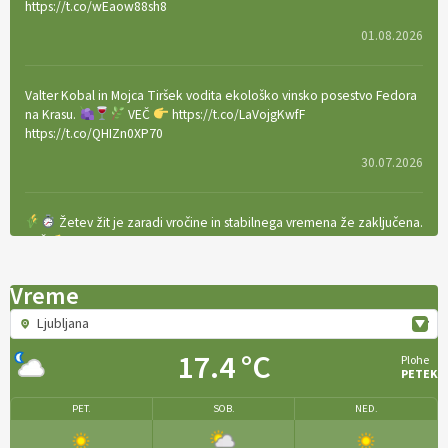
https://t.co/wEaow88sh8
01.08.2026
Valter Kobal in Mojca Tiršek vodita ekološko vinsko posestvo Fedora
na Krasu.
VEČ
https://t.co/LaVojgKwfF
https://t.co/QHIZn0XP70
30.07.2026
Žetev žit je zaradi vročine in stabilnega vremena že zaključena.
VEČ
https://t.co/bBWaIz6Hhh https://t.co/TtKoOF5ENS
23.07.2026
Vreme
Ljubljana
[EKOloško = LOGIČNO
]
Ameriške borovnice so odlična izbira za
ekološko pridelavo.
VEČ
https://t.co/aPQkmLUy2j @EUAgri
17.4 °C
Plohe
#IMCAP #CAP https://t.co/tQd9tB1THk
PETEK
22.07.2026
PET.
SOB.
NED.