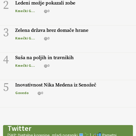
2
Ledeni možje pokazali zobe
Kmečki Glas
0
3
Zelena država brez domače hrane
Kmečki Glas
0
4
Suša na poljih in travnikih
Kmečki Glas
0
5
Inovativnost Nika Medena iz Senožeč
Govedo
0
Twitter
[SKP: Digitalne korenine, mladi poganjki
]
Pametni