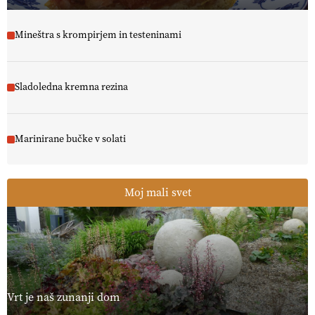
Mineštra s krompirjem in testeninami
Sladoledna kremna rezina
Marinirane bučke v solati
Moj mali svet
Vrt je naš zunanji dom