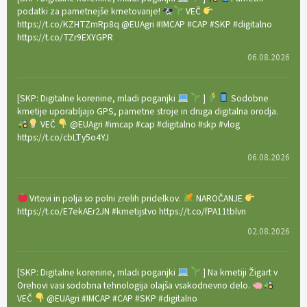
podatki za pametnejše kmetovanje!
VEČ
https://t.co/KZHTZmRp8q @EUAgri #IMCAP #CAP #SKP #digitalno
https://t.co/TZr9EXYGPR
06.08.2026
[SKP: Digitalne korenine, mladi poganjki
]
Sodobne
kmetije uporabljajo GPS, pametne stroje in druga digitalna orodja.
VEČ
@EUAgri #imcap #cap #digitalno #skp #vlog
https://t.co/cbLTy5o4YJ
06.08.2026
Vrtovi in polja so polni zrelih pridelkov.
NAROČANJE
https://t.co/E7ekAEr2JN #kmetijstvo https://t.co/fPA11tblvn
02.08.2026
[SKP: Digitalne korenine, mladi poganjki
] Na kmetiji Žigart v
Orehovi vasi sodobna tehnologija olajša vsakodnevno delo.
VEČ
@EUAgri #IMCAP #CAP #SKP #digitalno