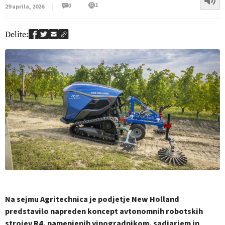
1
0
29 aprila, 2026
Delite:
Na sejmu Agritechnica je podjetje New Holland
predstavilo napreden koncept avtonomnih robotskih
strojev R4, namenjenih vinogradnikom, sadjarjem in