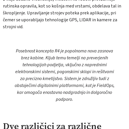
rutinska opravila, kot so košnja med vrstami, obdelava tal in
škropljenje. Upravljanje strojev poteka prek aplikacije, pri
čemer se uporabljajo tehnologije GPS, LIDAR in kamere za
strojni vid.
Posebnost koncepta R4 je popolnoma nova zasnova
brez kabine. Kljub temu temelji na preverjenih
tehnologijah podjetja, vključno z naprednimi
elektronskimi sistemi, pogonskimi sklopi in rešitvami
za precizno kmetijstvo. Sistem je združljiv tudi z
obstoječimi digitalnimi platformami, kot je FieldOps,
kar omogoča enostavno nadgradnjo in dolgoročno
podporo.
Dve različici za različne