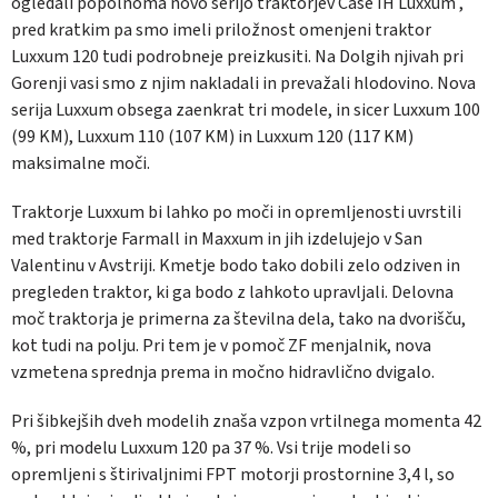
ogledali popolnoma novo serijo traktorjev Case IH Luxxum ,
pred kratkim pa smo imeli priložnost omenjeni traktor
Luxxum 120 tudi podrobneje preizkusiti. Na Dolgih njivah pri
Gorenji vasi smo z njim nakladali in prevažali hlodovino. Nova
serija Luxxum obsega zaenkrat tri modele, in sicer Luxxum 100
(99 KM), Luxxum 110 (107 KM) in Luxxum 120 (117 KM)
maksimalne moči.
Traktorje Luxxum bi lahko po moči in opremljenosti uvrstili
med traktorje Farmall in Maxxum in jih izdelujejo v San
Valentinu v Avstriji. Kmetje bodo tako dobili zelo odziven in
pregleden traktor, ki ga bodo z lahkoto upravljali. Delovna
moč traktorja je primerna za številna dela, tako na dvorišču,
kot tudi na polju. Pri tem je v pomoč ZF menjalnik, nova
vzmetena sprednja prema in močno hidravlično dvigalo.
Pri šibkejših dveh modelih znaša vzpon vrtilnega momenta 42
%, pri modelu Luxxum 120 pa 37 %. Vsi trije modeli so
opremljeni s štirivaljnimi FPT motorji prostornine 3,4 l, so