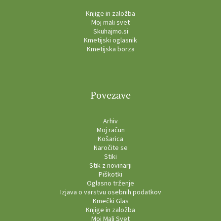
Knjige in založba
Moj mali svet
Skuhajmo.si
Kmetijski oglasnik
Kmetijska borza
Povezave
Arhiv
Moj račun
Košarica
Naročite se
Stiki
Stik z novinarji
Piškotki
Oglasno trženje
Izjava o varstvu osebnih podatkov
Kmečki Glas
Knjige in založba
Moj Mali Svet