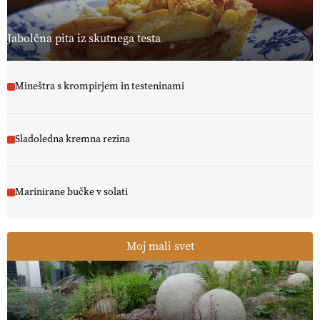
13.07.2026
Jabolčna pita iz skutnega testa
Mineštra s krompirjem in testeninami
Sladoledna kremna rezina
Marinirane bučke v solati
Moj mali svet