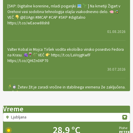
[SKP: Digitalne korenine, mladi poganjki
] Na kmetiji Žigart v
Orehovi vasi sodobna tehnologija olajša vsakodnevno delo.
VEČ
@EUAgri #IMCAP #CAP #SKP #digitalno
https://t.co/wEaow88sh8
01.08.2026
Valter Kobal in Mojca Tiršek vodita ekološko vinsko posestvo Fedora
na Krasu.
VEČ
https://t.co/LaVojgKwfF
https://t.co/QHIZn0XP70
30.07.2026
Žetev žit je zaradi vročine in stabilnega vremena že zaključena.
VEČ
https://t.co/bBWaIz6Hhh https://t.co/TtKoOF5ENS
23.07.2026
Vreme
Ljubljana
[EKOloško = LOGIČNO
]
Ameriške borovnice so odlična izbira za
ekološko pridelavo.
VEČ
https://t.co/aPQkmLUy2j @EUAgri
28.9 °C
Plohe
#IMCAP #CAP https://t.co/tQd9tB1THk
PETEK