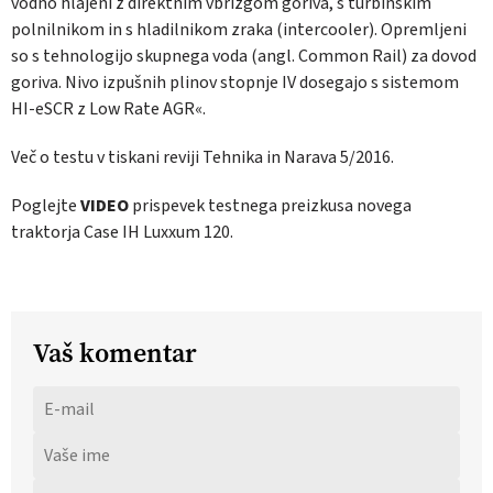
vodno hlajeni z direktnim vbrizgom goriva, s turbinskim
polnilnikom in s hladilnikom zraka (intercooler). Opremljeni
so s tehnologijo skupnega voda (angl. Common Rail) za dovod
goriva. Nivo izpušnih plinov stopnje IV dosegajo s sistemom
HI-eSCR z Low Rate AGR«.
Več o testu v tiskani reviji Tehnika in Narava 5/2016.
Poglejte
VIDEO
prispevek testnega preizkusa novega
traktorja Case IH Luxxum 120.
Vaš komentar