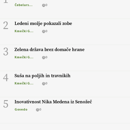
Čebelarstvo
0
2
Ledeni možje pokazali zobe
Kmečki Glas
0
3
Zelena država brez domače hrane
Kmečki Glas
0
4
Suša na poljih in travnikih
Kmečki Glas
0
5
Inovativnost Nika Medena iz Senožeč
Govedo
0