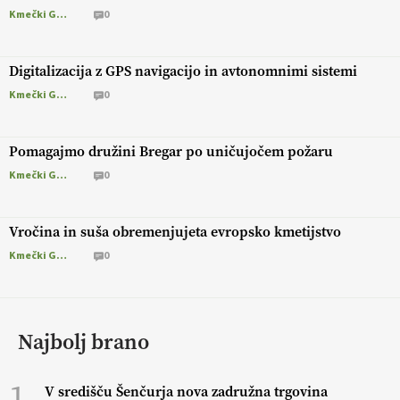
Kmečki Glas
0
Digitalizacija z GPS navigacijo in avtonomnimi sistemi
Kmečki Glas
0
Pomagajmo družini Bregar po uničujočem požaru
Kmečki Glas
0
Vročina in suša obremenjujeta evropsko kmetijstvo
Kmečki Glas
0
Najbolj brano
1
V središču Šenčurja nova zadružna trgovina