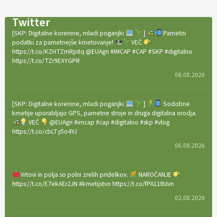
Twitter
[SKP: Digitalne korenine, mladi poganjki
]
Pametni
podatki za pametnejše kmetovanje!
VEČ
https://t.co/KZHTZmRp8q @EUAgri #IMCAP #CAP #SKP #digitalno
https://t.co/TZr9EXYGPR
06.08.2026
[SKP: Digitalne korenine, mladi poganjki
]
Sodobne
kmetije uporabljajo GPS, pametne stroje in druga digitalna orodja.
VEČ
@EUAgri #imcap #cap #digitalno #skp #vlog
https://t.co/cbLTy5o4YJ
06.08.2026
Vrtovi in polja so polni zrelih pridelkov.
NAROČANJE
https://t.co/E7ekAEr2JN #kmetijstvo https://t.co/fPA11tblvn
02.08.2026