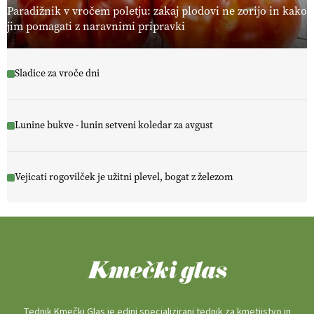
Paradižnik v vročem poletju: zakaj plodovi ne zorijo in kako
jim pomagati z naravnimi pripravki
Sladice za vroče dni
Lunine bukve - lunin setveni koledar za avgust
Vejicati rogovilček je užitni plevel, bogat z železom
Tednik Kmečki Glas je edini specializirani tednik za kmetijstvo in