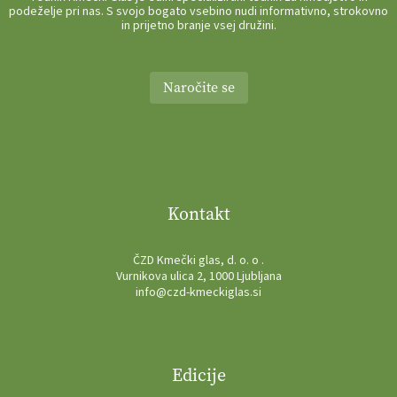
podeželje pri nas. S svojo bogato vsebino nudi informativno, strokovno
in prijetno branje vsej družini.
Naročite se
Kontakt
ČZD Kmečki glas, d. o. o .
Vurnikova ulica 2, 1000 Ljubljana
info@czd-kmeckiglas.si
Edicije