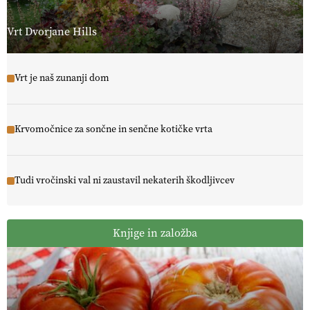
Vrt Dvorjane Hills
Vrt je naš zunanji dom
Krvomočnice za sončne in senčne kotičke vrta
Tudi vročinski val ni zaustavil nekaterih škodljivcev
Knjige in založba