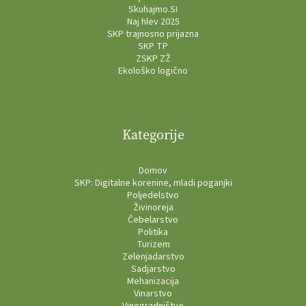
Skuhajmo.SI
Naj hlev 2025
SKP trajnosno prijazna
SKP TP
ZSKP ZŽ
Ekološko logično
Kategorije
Domov
SKP: Digitalne korenine, mladi poganjki
Poljedelstvo
Živinoreja
Čebelarstvo
Politika
Turizem
Zelenjadarstvo
Sadjarstvo
Mehanizacija
Vinarstvo
Vinogradništvo