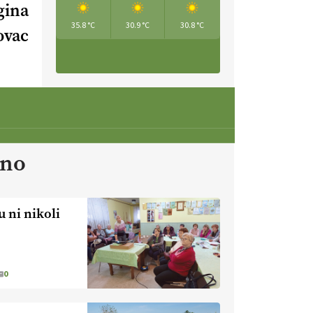
gina
35.8 °C
30.9 °C
30.8 °C
ovac
[EKOloško = LOGIČNO
]
Za
uspešno ohranjanje travišč sta
ključna kmetijstvo
in predvsem
reja travojedih živali
. VEČ
https://t.co/YvDmY3UNng @EUAgri
#IMCAP #CAP
https://t.co/Wz0y1nUcWl
21.07.2026
ano
[EKOloško = LOGIČNO
]
Pet-nat je vse bolj priljubljeno
naravno peneče vino, tudi v
u ni nikoli
Sloveniji.
VEČ
https://t.co/9fpqD3fCrE @EUAgri
#IMCAP #CAP
https://t.co/iQ8HkdQnsD
0
20.07.2026