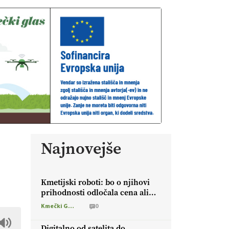
Najnovejše
Kmetijski roboti: bo o njihovi
prihodnosti odločala cena ali
prednosti za kmetijo?
Kmečki Glas
0
Digitalno od satelita do