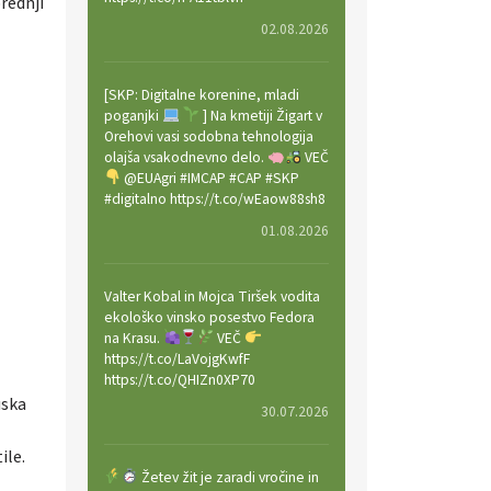
rednji
02.08.2026
[SKP: Digitalne korenine, mladi
poganjki
] Na kmetiji Žigart v
Orehovi vasi sodobna tehnologija
olajša vsakodnevno delo.
VEČ
@EUAgri #IMCAP #CAP #SKP
#digitalno https://t.co/wEaow88sh8
01.08.2026
Valter Kobal in Mojca Tiršek vodita
ekološko vinsko posestvo Fedora
na Krasu.
VEČ
https://t.co/LaVojgKwfF
https://t.co/QHIZn0XP70
uska
30.07.2026
ile.
Žetev žit je zaradi vročine in