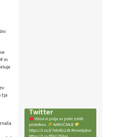
dni
eve
M in
deluje
ev
 tja
Twitter
Vrtovi in polja so polni zrelih
 znaša
pridelkov.
NAROČANJE
https://t.co/E7ekAEr2JN #kmetijstvo
https://t.co/fPA11tblvn