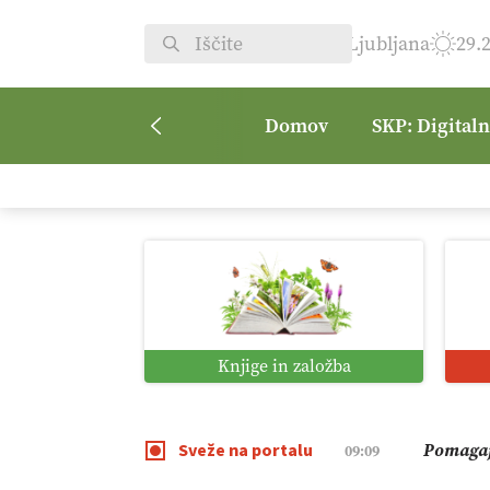
Ljubljana
29.
Domov
SKP: Digital
Kmetijsk
07:00
Digitaln
01:38
Digitali
12:11
Knjige in založba
Pomagaj
09:09
Sveže na portalu
Vročina 
08:45