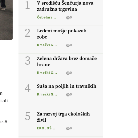
1
V središču Šenčurja nova
zadružna trgovina
Čebelarstvo
0
2
Ledeni možje pokazali
zobe
Kmečki Glas
0
3
.
Zelena država brez domače
hrane
Kmečki Glas
0
4
Suša na poljih in travnikih
in
Kmečki Glas
0
 ali
5
Za razvoj trga ekoloških
živil
e. A
EKOLOŠKO LOGIČNO
0