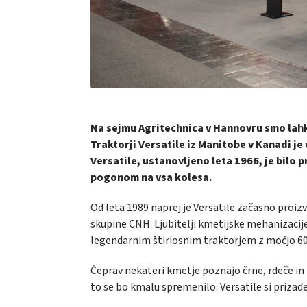
Na sejmu Agritechnica v Hannovru smo lahko 
Traktorji Versatile iz Manitobe v Kanadi je
Versatile, ustanovljeno leta 1966, je bilo 
pogonom na vsa kolesa.
Od leta 1989 naprej je Versatile začasno proiz
skupine CNH. Ljubitelji kmetijske mehanizacije
legendarnim štiriosnim traktorjem z močjo 60
Čeprav nekateri kmetje poznajo črne, rdeče in ru
to se bo kmalu spremenilo. Versatile si prizad