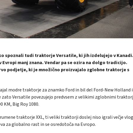
spoznali tudi traktorje Versatile, ki jih izdelujejo v Kanadi
 v Evropi manj znana. Vendar pa se ozira na dolgo tradicijo.
prvo podjetje, ki je množično proizvajalo zglobne traktorje s
vajal modre traktorje za znamko Ford in bil del Ford-New Holland 
 zato Versatile povezujejo predvsem z velikimi zglobnimi traktorji
0 KM, Big Roy 1080.
mene traktorje XXL, ti veliki traktorji doslej niso igrali večje vlog
eva za globalno rast in se osredotoča na Evropo.