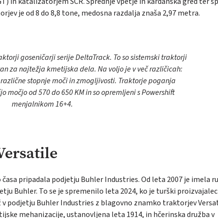
T) in katalizatorjem SCR. Sprednje vpetje in kardanska gred ter sp
rjev je od 8 do 8,8 tone, medosna razdalja znaša 2,97 metra.
ktorji goseničarji serije DeltaTrack. To so sistemski traktorji
n za najtežja kmetijska dela. Na voljo je v več različicah:
različne stopnje moči in zmogljivosti. Traktorje poganja
o močjo od 570 do 650 KM in so opremljeni s Powershift
menjalnikom 16+4.
Versatile
časa pripadala podjetju Buhler Industries. Od leta 2007 je imela r
ju Buhler. To se je spremenilo leta 2024, ko je turški proizvajalec
ž v podjetju Buhler Industries z blagovno znamko traktorjev Versat
jske mehanizacije, ustanovljena leta 1914, in hčerinska družba v