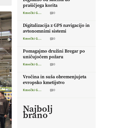
prašičjega korita
Kmečki Glas
0
Digitalizacija z GPS navigacijo in
avtonomnimi sistemi
Kmečki Glas
0
Pomagajmo družini Bregar po
uničujočem požaru
Kmečki Glas
0
Vročina in suša obremenjujeta
evropsko kmetijstvo
Kmečki Glas
0
Najbolj
brano