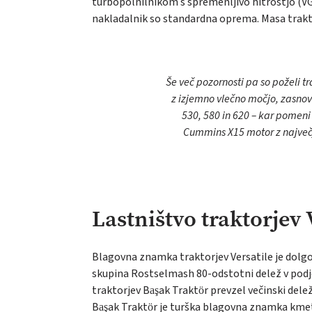
turbopolnilnikom s spremenljivo hitrostjo (VG
nakladalnik so standardna oprema. Masa trakto
Še več pozornosti pa so poželi tra
z izjemno vlečno močjo, zasnova
530, 580 in 620 – kar pomeni 
Cummins X15 motor z največj
Lastništvo traktorjev 
Blagovna znamka traktorjev Versatile je dolgo 
skupina Rostselmash 80-odstotni delež v podjet
traktorjev Başak Traktör prevzel večinski dele
Başak Traktör je turška blagovna znamka kmeti