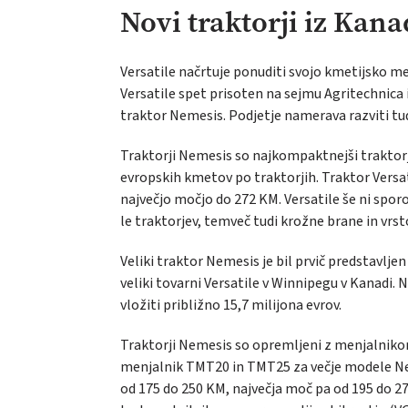
Novi traktorji iz Kan
Versatile načrtuje ponuditi svojo kmetijsko m
Versatile spet prisoten na sejmu Agritechnica i
traktor Nemesis. Podjetje namerava razviti tud
Traktorji Nemesis so najkompaktnejši traktorj
evropskih kmetov po traktorjih. Traktor Vers
največjo močjo do 272 KM. Versatile še ni sporo
le traktorjev, temveč tudi krožne brane in vr
Veliki traktor Nemesis je bil prvič predstavlje
veliki tovarni Versatile v Winnipegu v Kanadi. 
vložiti približno 15,7 milijona evrov.
Traktorji Nemesis so opremljeni z menjalniko
menjalnik TMT20 in TMT25 za večje modele Nem
od 175 do 250 KM, največja moč pa od 195 do 2