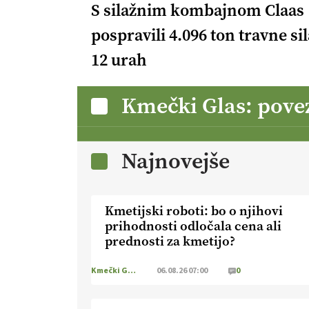
S silažnim kombajnom Claas
pospravili 4.096 ton travne sil
12 urah
Kmečki Glas: pove
Najnovejše
Kmetijski roboti: bo o njihovi
prihodnosti odločala cena ali
prednosti za kmetijo?
Kmečki Glas
06.08.26 07:00
0