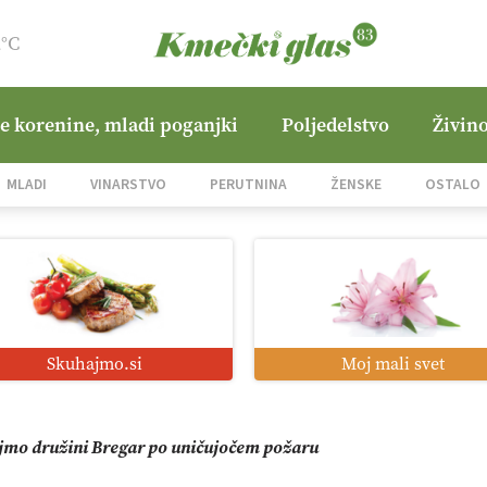
2°C
ne korenine, mladi poganjki
Poljedelstvo
Živino
i roboti: bo o njihovi prihodnosti odločala cena ali prednosti z
MLADI
VINARSTVO
PERUTNINA
ŽENSKE
OSTALO
o od satelita do prašičjega korita
zacija z GPS navigacijo in avtonomnimi sistemi
Skuhajmo.si
Moj mali svet
mo družini Bregar po uničujočem požaru
in suša obremenjujeta evropsko kmetijstvo