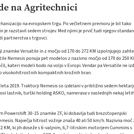
ade na Agritechnici
ehanizacijo na evropskem trgu. Po večletnem premoru je bil tako
n je razstavil sedem strojev. Med njimi je prvič tudi njegov standar
i partnerstva s trgovci.
i znamke Versatile in z močjo od 170 do 272 KM izpolnjujejo zaht
atile Nemesis ponuja pet modelov z nazivno močjo od 170 do 250 K
čil, kateri modeli bodo na voljo v Evropi. Vendar pa Versatile ne iz
sto visokohitrostnih kompaktnih krožnih bran.
n leta 2019. Traktorji Nemesis so izdelani v približno sedem hektarj
Novi lastnik, turški holding ASKO, namerava v naslednjih nekaj letih
m Powershift 30-15 znamke ZF, ki dobavlja tudi brezstopenjski
esis. Največja hitrost vožnje znaša 40 ali 50 km/h. Nazivna moč
72 KM, ki jih doseže s 6-valjnim, 6,7-litrskim motorjem Cummins s