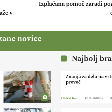
Izplačana pomoč zaradi po
aže v
zane novice
Najbolj br
Znanja za delo na vrt
preveč
Kmečki Glas
13.05.26 08:15