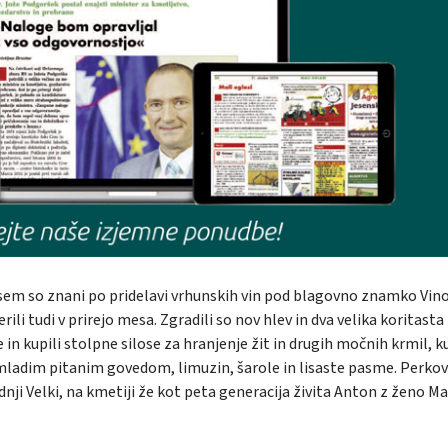
sem so znani po pridelavi vrhunskih vin pod blagovno znamko Vin
li tudi v prirejo mesa. Zgradili so nov hlev in dva velika koritasta
e in kupili stolpne silose za hranjenje žit in drugih močnih krmil, ku
 mladim pitanim govedom, limuzin, šarole in lisaste pasme. Perkov
ji Velki, na kmetiji že kot peta generacija živita Anton z ženo Ma