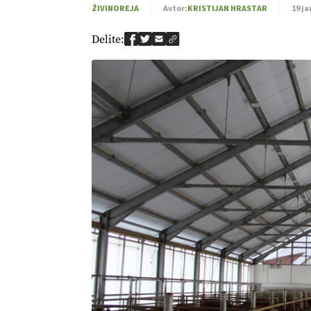
ŽIVINOREJA
Avtor:
KRISTIJAN HRASTAR
19 ja
Delite: