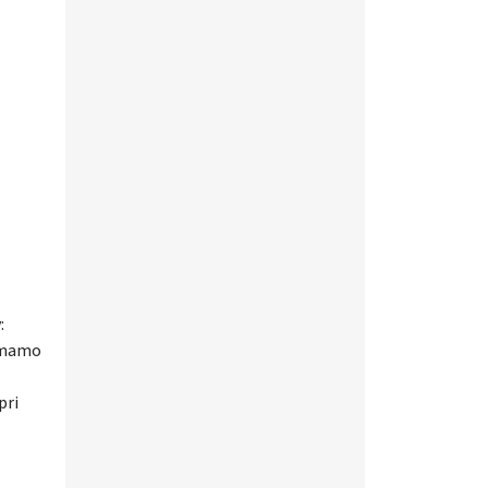
:
 imamo
pri