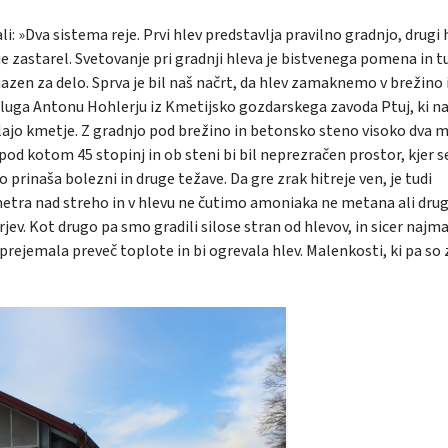
: »Dva sistema reje. Prvi hlev predstavlja pravilno gradnjo, drugi 
je zastarel. Svetovanje pri gradnji hleva je bistvenega pomena in t
ijazen za delo. Sprva je bil naš načrt, da hlev zamaknemo v brežino 
asluga Antonu Hohlerju iz Kmetijsko gozdarskega zavoda Ptuj, ki n
i delajo kmetje. Z gradnjo pod brežino in betonsko steno visoko dva 
r pod kotom 45 stopinj in ob steni bi bil neprezračen prostor, kjer s
o prinaša bolezni in druge težave. Da gre zrak hitreje ven, je tudi
metra nad streho in v hlevu ne čutimo amoniaka ne metana ali dru
orjev. Kot drugo pa smo gradili silose stran od hlevov, in sicer najm
 sprejemala preveč toplote in bi ogrevala hlev. Malenkosti, ki pa so 