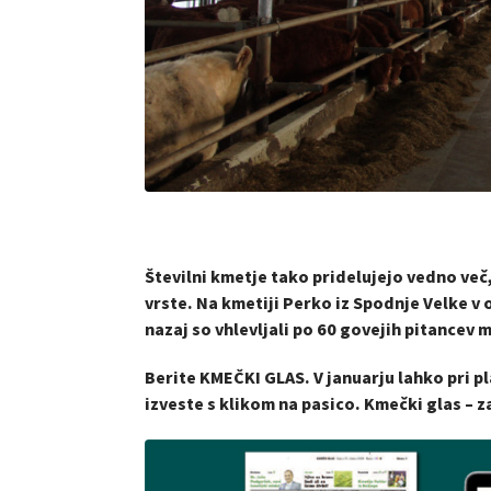
Številni kmetje tako pridelujejo vedno več,
vrste. Na kmetiji Perko iz Spodnje Velke v ob
nazaj so vhlevljali po 60 govejih pitancev 
Berite KMEČKI GLAS. V januarju lahko pri pl
izveste s klikom na pasico.
Kmečki glas – z