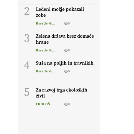
2
Ledeni možje pokazali
zobe
Kmečki Glas
0
3
Zelena država brez domače
hrane
Kmečki Glas
0
4
Suša na poljih in travnikih
Kmečki Glas
0
5
Za razvoj trga ekoloških
živil
EKOLOŠKO LOGIČNO
0