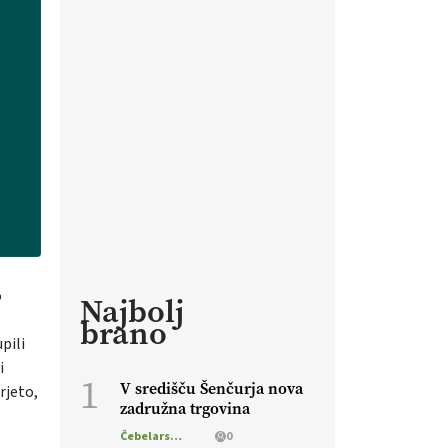
o
Najbolj
brano
pili
i
1
V središču Šenčurja nova
rjeto,
zadružna trgovina
Čebelarstvo
0