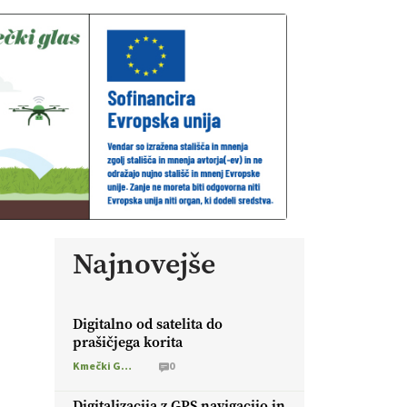
Najnovejše
Digitalno od satelita do
prašičjega korita
Kmečki Glas
0
Digitalizacija z GPS navigacijo in