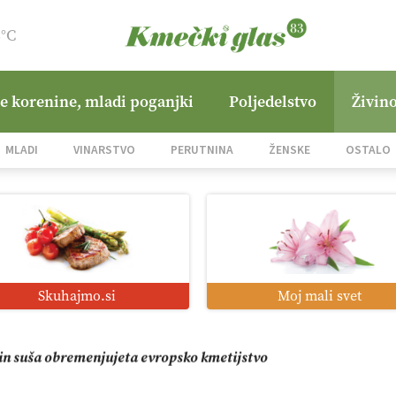
8°C
ne korenine, mladi poganjki
Poljedelstvo
Živino
o od satelita do prašičjega korita
MLADI
VINARSTVO
PERUTNINA
ŽENSKE
OSTALO
zacija z GPS navigacijo in avtonomnimi sistemi
mo družini Bregar po uničujočem požaru
Skuhajmo.si
Moj mali svet
in suša obremenjujeta evropsko kmetijstvo
ino, stroški in pričakovanjem preobrata