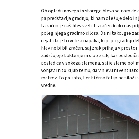
Ob ogledu novega in starega hleva so nam dejali
pa predstavlja gradnjo, ki nam otežuje delo in 
ta račun je naš hlev svetel, zračen in do nas pr
poleg njega gradimo silosa. Da ni tako, gre z
dejal, da je to velika napaka, ki jo pri gradnj
hlev ne bi bil zračen, saj zrak prihaja v prosto
zadržujejo bakterije in slab zrak, kar posledičn
posledica visokega slemena, saj je sleme pol 
vonjav. In to kljub temu, da v hlevu ni ventilat
metrov. To pa zato, ker bi črna folija na silaži
vredne.