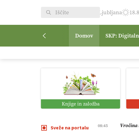
Ljubljana
18.
Domov
SKP: Digital
Digitaln
01:38
Digitali
12:11
Pomagaj
09:09
Knjige in založba
Vročina 
08:45
Sveže na portalu
Med vroč
08:35