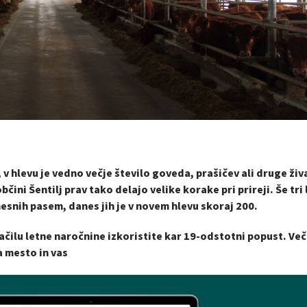
 v hlevu je vedno večje število goveda, prašičev ali druge živ
čini Šentilj prav tako delajo velike korake pri prireji. Še tri 
mesnih pasem, danes jih je v novem hlevu skoraj 200.
ačilu letne naročnine izkoristite kar 19-odstotni popust. Več
a mesto in vas