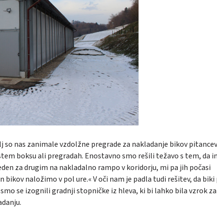
lj so nas zanimale vzdolžne pregrade za nakladanje bikov pitancev
 istem boksu ali pregradah. Enostavno smo rešili težavo s tem, da
eden za drugim na nakladalno rampo v koridorju, mi pa jih počasi
 bikov naložimo v pol ure.« V oči nam je padla tudi rešitev, da biki 
o se izognili gradnji stopničke iz hleva, ki bi lahko bila vzrok za
adanju.