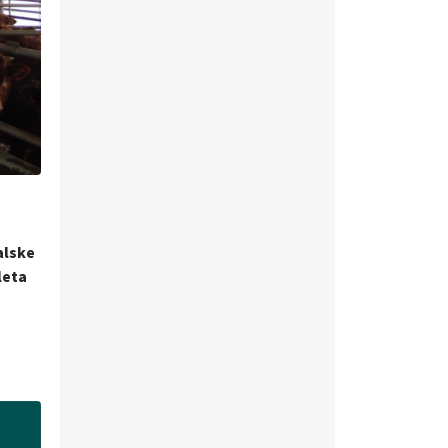
alske
leta