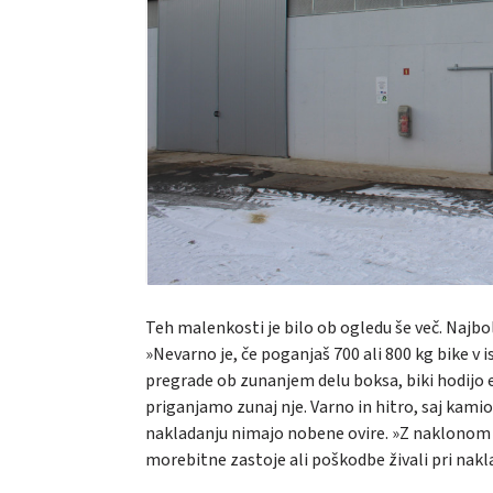
Teh malenkosti je bilo ob ogledu še več. Najbo
»Nevarno je, če poganjaš 700 ali 800 kg bike v
pregrade ob zunanjem delu boksa, biki hodijo 
priganjamo zunaj nje. Varno in hitro, saj kamion
nakladanju nimajo nobene ovire. »Z naklonom sm
morebitne zastoje ali poškodbe živali pri nakl