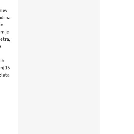
hlev
udi na
in
am je
metra,
e
gih
anj 15
zlata