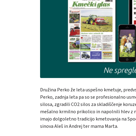
Družina Perko že leta uspešno kmetuje, predv
Perko, zadnja leta pa so se profesionalno usmeri
silosa, zgradili CO2 silos za skladiščenje koruz
mešalno krmilno prikolico in napolnili hlev z
imajo dolgoletno tradicijo kmetovanja na Spodn
sinova Aleš in Andrej ter mama Marta.