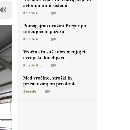
avtonomnimi sistemi
Kmečki Glas
0
Pomagajmo družini Bregar po
uničujočem požaru
Kmečki Glas
0
Vročina in suša obremenjujeta
evropsko kmetijstvo
Kmečki Glas
0
Med vročino, stroški in
pričakovanjem preobrata
Govedo
0