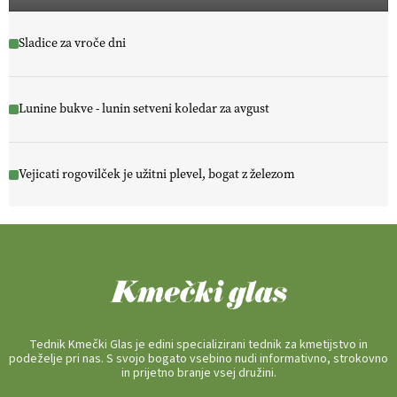
Sladice za vroče dni
Lunine bukve - lunin setveni koledar za avgust
Vejicati rogovilček je užitni plevel, bogat z železom
Tednik Kmečki Glas je edini specializirani tednik za kmetijstvo in
podeželje pri nas. S svojo bogato vsebino nudi informativno, strokovno
in prijetno branje vsej družini.