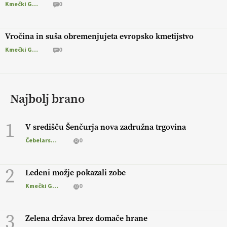
Kmečki Glas
0
Vročina in suša obremenjujeta evropsko kmetijstvo
Kmečki Glas
0
Najbolj brano
1
V središču Šenčurja nova zadružna trgovina
Čebelarstvo
0
2
Ledeni možje pokazali zobe
Kmečki Glas
0
3
Zelena država brez domače hrane