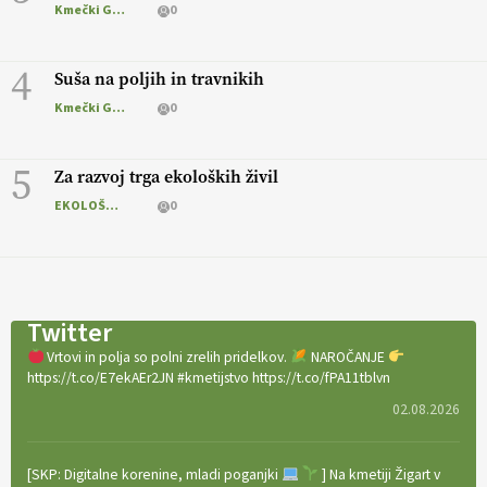
Kmečki Glas
0
4
Suša na poljih in travnikih
Kmečki Glas
0
5
Za razvoj trga ekoloških živil
EKOLOŠKO LOGIČNO
0
Twitter
Vrtovi in polja so polni zrelih pridelkov.
NAROČANJE
https://t.co/E7ekAEr2JN #kmetijstvo https://t.co/fPA11tblvn
02.08.2026
[SKP: Digitalne korenine, mladi poganjki
] Na kmetiji Žigart v