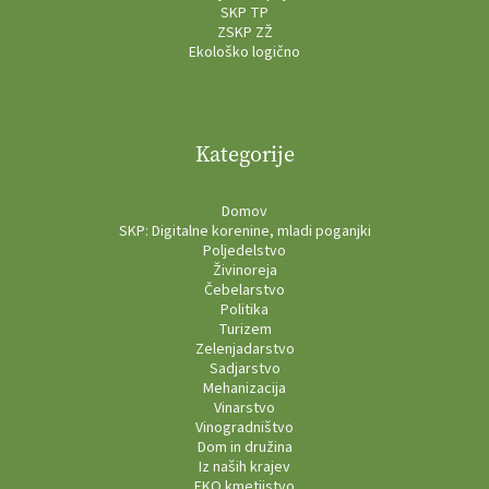
SKP TP
ZSKP ZŽ
Ekološko logično
Kategorije
Domov
SKP: Digitalne korenine, mladi poganjki
Poljedelstvo
Živinoreja
Čebelarstvo
Politika
Turizem
Zelenjadarstvo
Sadjarstvo
Mehanizacija
Vinarstvo
Vinogradništvo
Dom in družina
Iz naših krajev
EKO kmetijstvo