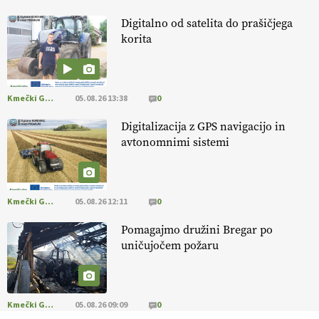
13.07.2026
Digitalno od satelita do prašičjega
korita
[EKOloško = LOGIČNO
]
Ekološka vina so vse bolj iskana doma in
v tujini
. Zato je ekološka pridelava odlična priložnost za slovenske
vinarje
. VEČ
https://t.co/XAe9EbeAbK @EUAgri #IMCAP #CAP
https://t.co/01qpoeLyNP
Kmečki Glas
05.08.26 13:38
0
13.07.2026
Digitalizacija z GPS navigacijo in
avtonomnimi sistemi
[EKOloško = LOGIČNO
] Mladi
so ključni za prihodnost
kmetijstva in uspešno prenovo kmetij
. VEČ
https://t.co/RRn8unbwXp @EUAgri #IMCAP #CAP
https://t.co/mnLHFv2VuP
Kmečki Glas
05.08.26 12:11
0
13.07.2026
Pomagajmo družini Bregar po
uničujočem požaru
[EKOloško = LOGIČNO
]
Ekološka reja kokoši skrbi za živali
, okolje
in kakovostna jajca
. VEČ
https://t.co/PX49GVsP1M
@EUAgri #IMCAP #CAP https://t.co/a1xatzEeid
13.07.2026
Kmečki Glas
05.08.26 09:09
0