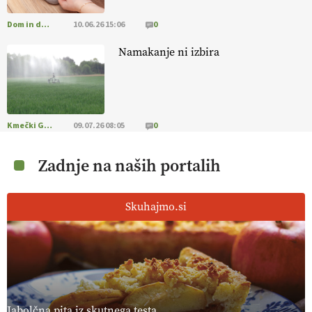
Dom in družina
10.06.26 15:06
0
Namakanje ni izbira
Kmečki Glas
09.07.26 08:05
0
Zadnje na naših portalih
Skuhajmo.si
Jabolčna pita iz skutnega testa