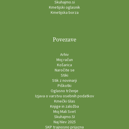
Skuhajmo.si
Kmetijski oglasnik
Kmetijska borza
Povezave
Arhiv
Moj račun
Košarica
Naročite se
Stiki
Stik z novinarji
Piškotki
Oglasno trženje
Izjava o varstvu osebnih podatkov
Kmečki Glas
Knjige in založba
Moj Mali Svet
Skuhajmo.SI
Naj hlev 2025
SKP trajnosno prijazna