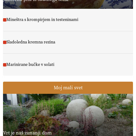
Mineštra s krompirjem in testeninami
Sladoledna kremna rezina
Marinirane bučke v solati
Moj mali svet
Vrt je naš zunanji dom