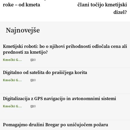
roke – od kmeta
člani točijo kmetijski
dizel?
Najnovejše
Kmetijski roboti: bo o njihovi prihodnosti odločala cena ali
prednosti za kmetijo?
Kmečki Glas
0
Digitalno od satelita do prašičjega korita
Kmečki Glas
0
Digitalizacija z GPS navigacijo in avtonomnimi sistemi
Kmečki Glas
0
Pomagajmo družini Bregar po uničujočem požaru