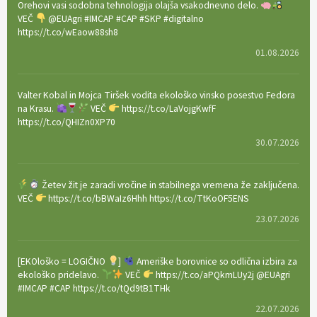
Orehovi vasi sodobna tehnologija olajša vsakodnevno delo.
VEČ
@EUAgri #IMCAP #CAP #SKP #digitalno
https://t.co/wEaow88sh8
01.08.2026
Valter Kobal in Mojca Tiršek vodita ekološko vinsko posestvo Fedora
na Krasu.
VEČ
https://t.co/LaVojgKwfF
https://t.co/QHIZn0XP70
30.07.2026
Žetev žit je zaradi vročine in stabilnega vremena že zaključena.
VEČ
https://t.co/bBWaIz6Hhh https://t.co/TtKoOF5ENS
23.07.2026
[EKOloško = LOGIČNO
]
Ameriške borovnice so odlična izbira za
ekološko pridelavo.
VEČ
https://t.co/aPQkmLUy2j @EUAgri
#IMCAP #CAP https://t.co/tQd9tB1THk
22.07.2026