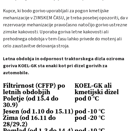
Kupce, ki bodo gorivo uporabljali za pogon kmetijske
mehanizacije v ZIMSKEM ČASU, je treba posebej opozoriti, da v
rezervoarje mehanizacije pravočasno natočijo gorivo ustrezne
zimske kakovosti. Uporaba goriva letne kakovosti ali
prehodnega obdobja v tem času lahko privede do motenj ali
celo zaustavitve delovanja stroja.
Letna obdobja in odpornost traktorskega dizla oziroma
goriva KOEL-GK sta enaki kot pri dizel gorivih za
avtomobile.
Filtrirnost (CFFP) po
KOEL-GK ali
letnih obdobjih
kmetijski dizel
Poletje (od 15.4 do
pod 0 °C
30.9)
Jesen (od 1.10 do 15.11)
pod -10 °C
Zima (od 16.11 do
pod -20 °C
28/29.2)
Pomlad (od 1.3 do 14.4)
pod -10 °C