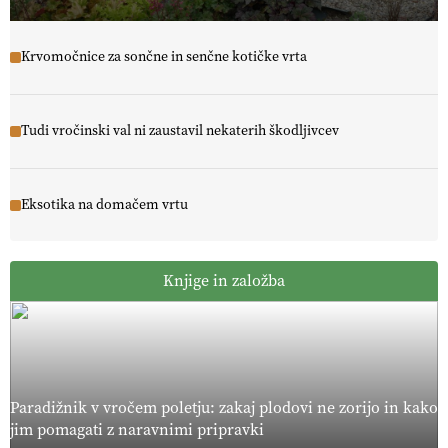
Krvomočnice za sončne in senčne kotičke vrta
Tudi vročinski val ni zaustavil nekaterih škodljivcev
Eksotika na domačem vrtu
Knjige in založba
Paradižnik v vročem poletju: zakaj plodovi ne zorijo in kako
jim pomagati z naravnimi pripravki