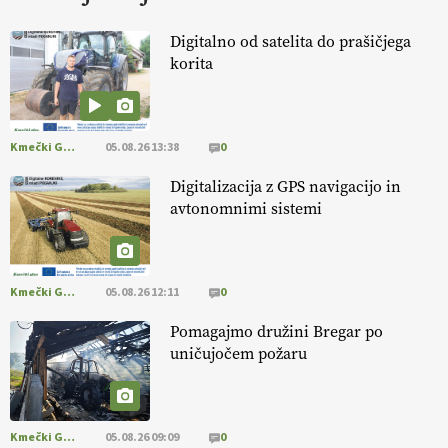
13.07.2026
Digitalno od satelita do prašičjega
korita
[EKOloško = LOGIČNO
]
Na kmetiji Polone Ratajc je pridelava
aronije
v dobrem desetletju zrasla v uspešno kmetijsko in
podjetniško zgodbo.
VEČ
https://t.co/EulJoSBYMi @EUAgri
#IMCAP #CAP https://t.co/xp1oihBDaJ
Kmečki Glas
05.08.26 13:38
0
13.07.2026
Digitalizacija z GPS navigacijo in
avtonomnimi sistemi
[EKOloško = LOGIČNO
]
Ekološka vina so vse bolj iskana doma in
v tujini
. Zato je ekološka pridelava odlična priložnost za slovenske
vinarje
. VEČ
https://t.co/XAe9EbeAbK @EUAgri #IMCAP #CAP
https://t.co/01qpoeLyNP
Kmečki Glas
05.08.26 12:11
0
13.07.2026
Pomagajmo družini Bregar po
uničujočem požaru
[EKOloško = LOGIČNO
] Mladi
so ključni za prihodnost
kmetijstva in uspešno prenovo kmetij
. VEČ
https://t.co/RRn8unbwXp @EUAgri #IMCAP #CAP
https://t.co/mnLHFv2VuP
Kmečki Glas
05.08.26 09:09
0