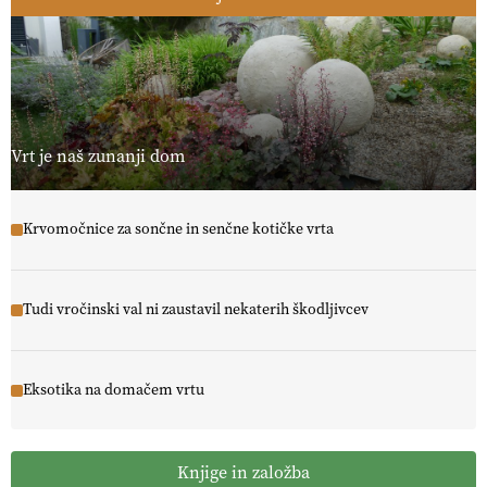
Vrt je naš zunanji dom
Krvomočnice za sončne in senčne kotičke vrta
Tudi vročinski val ni zaustavil nekaterih škodljivcev
Eksotika na domačem vrtu
Knjige in založba