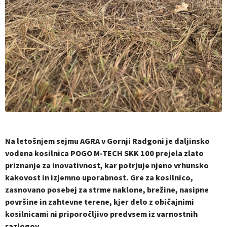
Na letošnjem sejmu AGRA v Gornji Radgoni je daljinsko
vodena kosilnica POGO M-TECH SKK 100 prejela zlato
priznanje za inovativnost, kar potrjuje njeno vrhunsko
kakovost in izjemno uporabnost. Gre za kosilnico,
zasnovano posebej za strme naklone, brežine, nasipne
površine in zahtevne terene, kjer delo z običajnimi
kosilnicami ni priporočljivo predvsem iz varnostnih
razlogov.