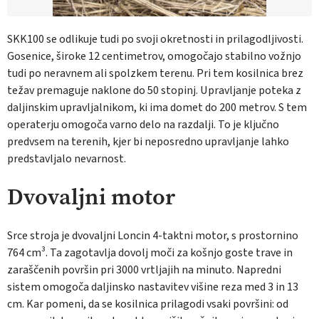
SKK100 se odlikuje tudi po svoji okretnosti in prilagodljivosti.
Gosenice, široke 12 centimetrov, omogočajo stabilno vožnjo
tudi po neravnem ali spolzkem terenu. Pri tem kosilnica brez
težav premaguje naklone do 50 stopinj. Upravljanje poteka z
daljinskim upravljalnikom, ki ima domet do 200 metrov. S tem
operaterju omogoča varno delo na razdalji. To je ključno
predvsem na terenih, kjer bi neposredno upravljanje lahko
predstavljalo nevarnost.
Dvovaljni motor
Srce stroja je dvovaljni Loncin 4-taktni motor, s prostornino
764 cm³. Ta zagotavlja dovolj moči za košnjo goste trave in
zaraščenih površin pri 3000 vrtljajih na minuto. Napredni
sistem omogoča daljinsko nastavitev višine reza med 3 in 13
cm. Kar pomeni, da se kosilnica prilagodi vsaki površini: od