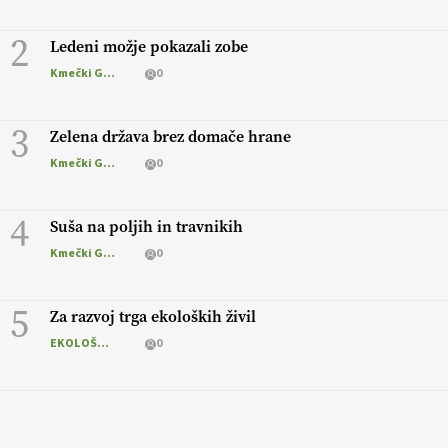
2
Ledeni možje pokazali zobe
Kmečki Glas
0
3
Zelena država brez domače hrane
Kmečki Glas
0
4
Suša na poljih in travnikih
Kmečki Glas
0
5
Za razvoj trga ekoloških živil
EKOLOŠKO LOGIČNO
0