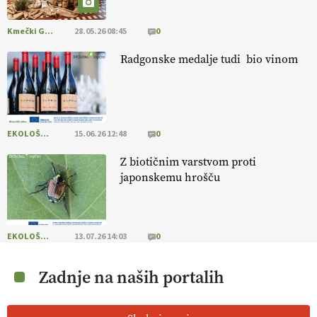
Kmečki Glas
28.05.26 08:45
0
Radgonske medalje tudi bio vinom
EKOLOŠKO LOGIČNO
15.06.26 12:48
0
Z biotičnim varstvom proti
japonskemu hrošču
EKOLOŠKO LOGIČNO
13.07.26 14:03
0
Zadnje na naših portalih