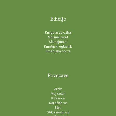
Edicije
Knjige in založba
Moj mali svet
Skuhajmo.si
Kmetijski oglasnik
Kmetijska borza
Povezave
Arhiv
Moj račun
Košarica
Naročite se
Stiki
Stik z novinarji