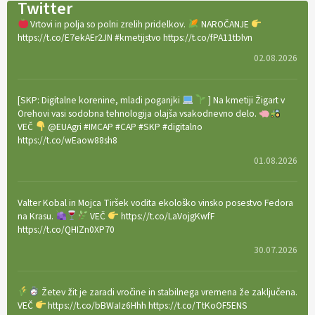
Twitter
Vrtovi in polja so polni zrelih pridelkov.
NAROČANJE
https://t.co/E7ekAEr2JN #kmetijstvo https://t.co/fPA11tblvn
02.08.2026
[SKP: Digitalne korenine, mladi poganjki
] Na kmetiji Žigart v
Orehovi vasi sodobna tehnologija olajša vsakodnevno delo.
VEČ
@EUAgri #IMCAP #CAP #SKP #digitalno
https://t.co/wEaow88sh8
01.08.2026
Valter Kobal in Mojca Tiršek vodita ekološko vinsko posestvo Fedora
na Krasu.
VEČ
https://t.co/LaVojgKwfF
https://t.co/QHIZn0XP70
30.07.2026
Žetev žit je zaradi vročine in stabilnega vremena že zaključena.
VEČ
https://t.co/bBWaIz6Hhh https://t.co/TtKoOF5ENS