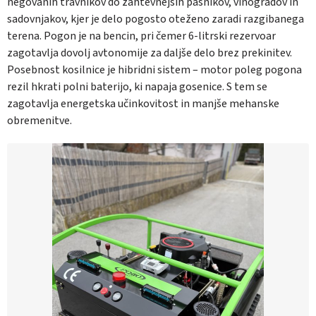
negovanih travnikov do zahtevnejših pašnikov, vinogradov in
sadovnjakov, kjer je delo pogosto oteženo zaradi razgibanega
terena. Pogon je na bencin, pri čemer 6-litrski rezervoar
zagotavlja dovolj avtonomije za daljše delo brez prekinitev.
Posebnost kosilnice je hibridni sistem – motor poleg pogona
rezil hkrati polni baterijo, ki napaja gosenice. S tem se
zagotavlja energetska učinkovitost in manjše mehanske
obremenitve.