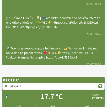
23.07.2026
[EKOloško = LOGIČNO
]
Ameriške borovnice so odlična izbira za
ekološko pridelavo.
VEČ
https://t.co/aPQkmLUy2j @EUAgri
#IMCAP #CAP https://t.co/tQd9tB1THk
22.07.2026
Traktor je nepogrešljiv, a tudi nevaren.
Varnost na kmetiji naj
bo vedno na prvem mestu.
VEČ
https://t.co/RcsFHlxERk
#traktor #varnost #kmetijstvo https://t.co/L4Er80AtXS
22.07.2026
Vreme
[EKOloško = LOGIČNO
]
Za uspešno ohranjanje travišč sta ključna
kmetijstvo
in predvsem reja travojedih živali
. VEČ
Ljubljana
https://t.co/YvDmY3UNng @EUAgri #IMCAP #CAP
https://t.co/Wz0y1nUcWl
17.7 °C
Plohe
ČETRTEK
21.07.2026
ČET.
PET.
SOB.