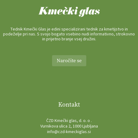
Tednik Kmečki Glas je edini specializirani tednik za kmetijstvo in
podeželje pri nas. S svojo bogato vsebino nudi informativno, strokovno
in prijetno branje vsej družini.
Naročite se
Kontakt
ČZD Kmečki glas, d. o. o .
Vurnikova ulica 2, 1000 Ljubljana
info@czd-kmeckiglas.si