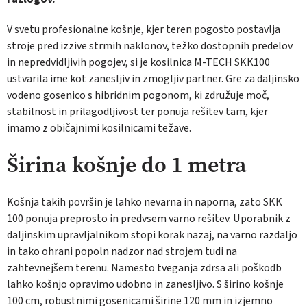
V svetu profesionalne košnje, kjer teren pogosto postavlja
stroje pred izzive strmih naklonov, težko dostopnih predelov
in nepredvidljivih pogojev, si je kosilnica M-TECH SKK100
ustvarila ime kot zanesljiv in zmogljiv partner. Gre za daljinsko
vodeno gosenico s hibridnim pogonom, ki združuje moč,
stabilnost in prilagodljivost ter ponuja rešitev tam, kjer
imamo z običajnimi kosilnicami težave.
Širina košnje do 1 metra
Košnja takih površin je lahko nevarna in naporna, zato SKK
100 ponuja preprosto in predvsem varno rešitev. Uporabnik z
daljinskim upravljalnikom stopi korak nazaj, na varno razdaljo
in tako ohrani popoln nadzor nad strojem tudi na
zahtevnejšem terenu. Namesto tveganja zdrsa ali poškodb
lahko košnjo opravimo udobno in zanesljivo. S širino košnje
100 cm, robustnimi gosenicami širine 120 mm in izjemno