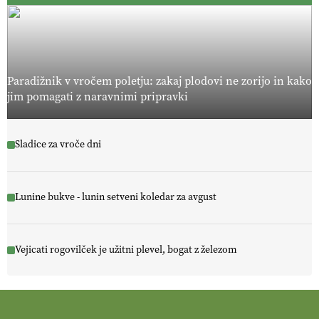
Paradižnik v vročem poletju: zakaj plodovi ne zorijo in kako
jim pomagati z naravnimi pripravki
Sladice za vroče dni
Lunine bukve - lunin setveni koledar za avgust
Vejicati rogovilček je užitni plevel, bogat z železom