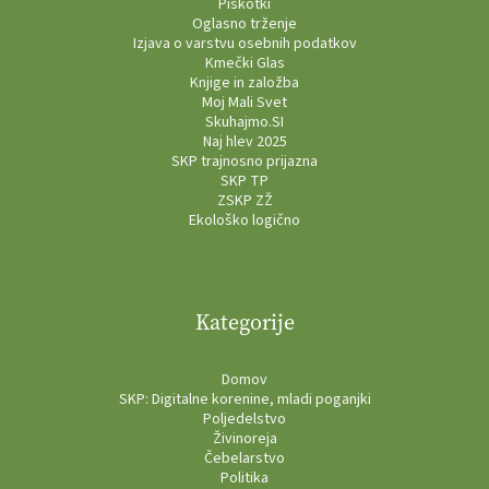
Piškotki
Oglasno trženje
Izjava o varstvu osebnih podatkov
Kmečki Glas
Knjige in založba
Moj Mali Svet
Skuhajmo.SI
Naj hlev 2025
SKP trajnosno prijazna
SKP TP
ZSKP ZŽ
Ekološko logično
Kategorije
Domov
SKP: Digitalne korenine, mladi poganjki
Poljedelstvo
Živinoreja
Čebelarstvo
Politika