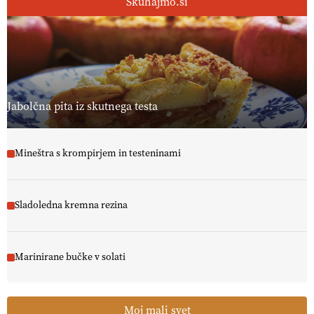
Skuhajmo.si
Jabolčna pita iz skutnega testa
Mineštra s krompirjem in testeninami
Sladoledna kremna rezina
Marinirane bučke v solati
Moj mali svet