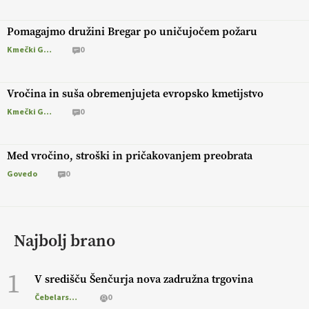
Pomagajmo družini Bregar po uničujočem požaru
Kmečki Glas
0
Vročina in suša obremenjujeta evropsko kmetijstvo
Kmečki Glas
0
Med vročino, stroški in pričakovanjem preobrata
Govedo
0
Najbolj brano
1
V središču Šenčurja nova zadružna trgovina
Čebelarstvo
0