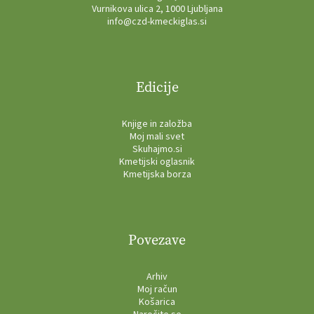
Vurnikova ulica 2, 1000 Ljubljana
info@czd-kmeckiglas.si
Edicije
Knjige in založba
Moj mali svet
Skuhajmo.si
Kmetijski oglasnik
Kmetijska borza
Povezave
Arhiv
Moj račun
Košarica