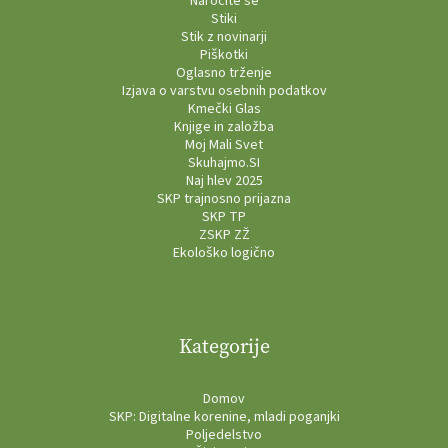
Naročite se
Stiki
Stik z novinarji
Piškotki
Oglasno trženje
Izjava o varstvu osebnih podatkov
Kmečki Glas
Knjige in založba
Moj Mali Svet
Skuhajmo.SI
Naj hlev 2025
SKP trajnosno prijazna
SKP TP
ZSKP ZŽ
Ekološko logično
Kategorije
Domov
SKP: Digitalne korenine, mladi poganjki
Poljedelstvo