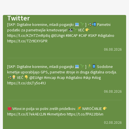
Twitter
[SKP: Digitalne korenine, mladi poganjki
]
Pametni
podatki za pametnejše kmetovanje!
VEČ
https://t.co/KZHTZmRp8q @EUAgri #IMCAP #CAP #SKP #digitalno
https://t.co/TZr9EXYGPR
06.08.2026
[SKP: Digitalne korenine, mladi poganjki
]
Sodobne
kmetije uporabljajo GPS, pametne stroje in druga digitalna orodja.
VEČ
@EUAgri #imcap #cap #digitalno #skp #vlog
https://t.co/cbLTy5o4YJ
06.08.2026
Vrtovi in polja so polni zrelih pridelkov.
NAROČANJE
https://t.co/E7ekAEr2JN #kmetijstvo https://t.co/fPA11tblvn
02.08.2026