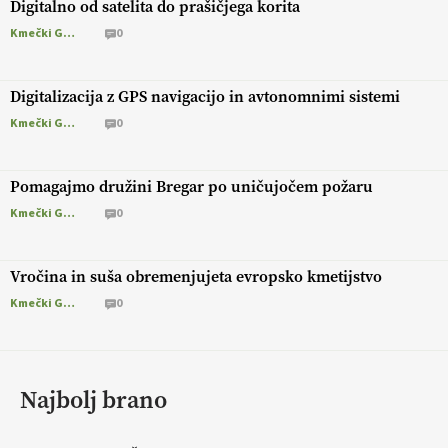
Digitalno od satelita do prašičjega korita
Kmečki Glas
0
Digitalizacija z GPS navigacijo in avtonomnimi sistemi
Kmečki Glas
0
Pomagajmo družini Bregar po uničujočem požaru
Kmečki Glas
0
Vročina in suša obremenjujeta evropsko kmetijstvo
Kmečki Glas
0
Najbolj brano