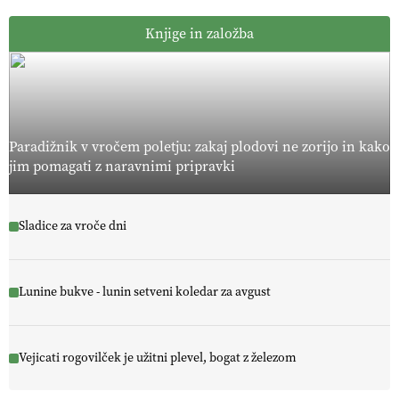
Knjige in založba
Paradižnik v vročem poletju: zakaj plodovi ne zorijo in kako
jim pomagati z naravnimi pripravki
Sladice za vroče dni
Lunine bukve - lunin setveni koledar za avgust
Vejicati rogovilček je užitni plevel, bogat z železom