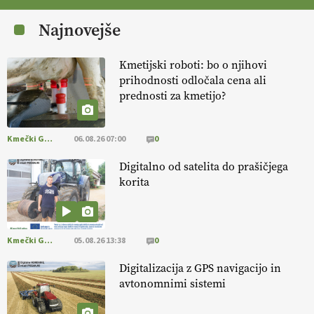
[EKOloško = LOGIČNO
] Zdravje rastlin je ključno za
prehransko
varnost,
okolje in kakovost življenja. VEČ
Najnovejše
https://t.co/K0USFPJ5fJ @EUAgri #IMCAP #CAP
https://t.co/vcHhoOixHy
14.07.2026
Kmetijski roboti: bo o njihovi
prihodnosti odločala cena ali
prednosti za kmetijo?
[EKOloško = LOGIČNO
]
Danes ni pomembna le količina hrane,
ampak tudi način njene pridelave
. VEČ
https://t.co/bKGeI4ZcNi
@EUAgri #imcap #cap #blog https://t.co/2sllAmcKwG
Kmečki Glas
06.08.26 07:00
0
14.07.2026
Digitalno od satelita do prašičjega
korita
[EKOloško = LOGIČNO
]
Kakovostna ekološka semena in
prilagojene sorte
so temelj uspešne ekološke pridelave.
VEČ
https://t.co/OQSsax7l8V @EUAgri #IMCAP #CAP
https://t.co/PAL0zlhVia
Kmečki Glas
05.08.26 13:38
0
13.07.2026
Digitalizacija z GPS navigacijo in
avtonomnimi sistemi
[EKOloško = LOGIČNO
]
Na kmetiji Polone Ratajc je pridelava
aronije
v dobrem desetletju zrasla v uspešno kmetijsko in