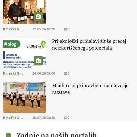
@EUAgri #IMCAP #CAP https://t.co/a1xatzEeid
13.07.2026
Kmečki Glas
29.05.26 10:29
0
Pri ekološki pridelavi žit še precej
neizkoriščenega potenciala
Kmečki Glas
24.06.26 08:00
0
Mladi rejci pripravljeni na največje
razstave
Kmečki Glas
15.07.26 08:28
0
Zadnje na naših portalih