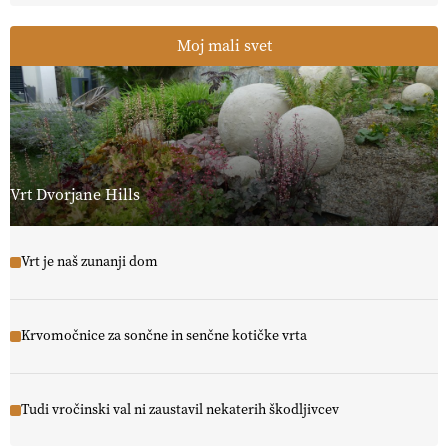
Moj mali svet
Vrt Dvorjane Hills
Vrt je naš zunanji dom
Krvomočnice za sončne in senčne kotičke vrta
Tudi vročinski val ni zaustavil nekaterih škodljivcev