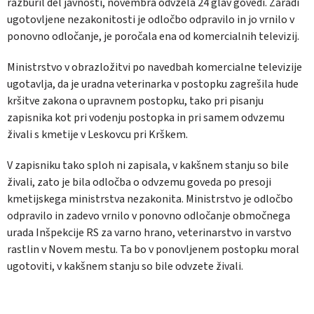
razburil del javnosti, novembra odvzela 24 glav govedi. Zaradi
ugotovljene nezakonitosti je odločbo odpravilo in jo vrnilo v
ponovno odločanje, je poročala ena od komercialnih televizij.
Ministrstvo v obrazložitvi po navedbah komercialne televizije
ugotavlja, da je uradna veterinarka v postopku zagrešila hude
kršitve zakona o upravnem postopku, tako pri pisanju
zapisnika kot pri vodenju postopka in pri samem odvzemu
živali s kmetije v Leskovcu pri Krškem.
V zapisniku tako sploh ni zapisala, v kakšnem stanju so bile
živali, zato je bila odločba o odvzemu goveda po presoji
kmetijskega ministrstva nezakonita. Ministrstvo je odločbo
odpravilo in zadevo vrnilo v ponovno odločanje območnega
urada Inšpekcije RS za varno hrano, veterinarstvo in varstvo
rastlin v Novem mestu. Ta bo v ponovljenem postopku moral
ugotoviti, v kakšnem stanju so bile odvzete živali.