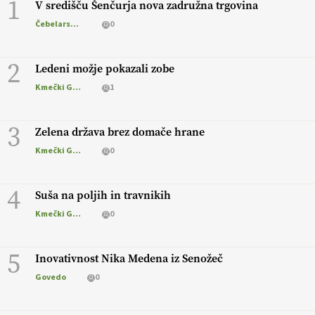
1
V središču Šenčurja nova zadružna trgovina
Čebelarstvo
0
2
Ledeni možje pokazali zobe
Kmečki Glas
1
3
Zelena država brez domače hrane
Kmečki Glas
0
4
Suša na poljih in travnikih
Kmečki Glas
0
5
Inovativnost Nika Medena iz Senožeč
Govedo
0