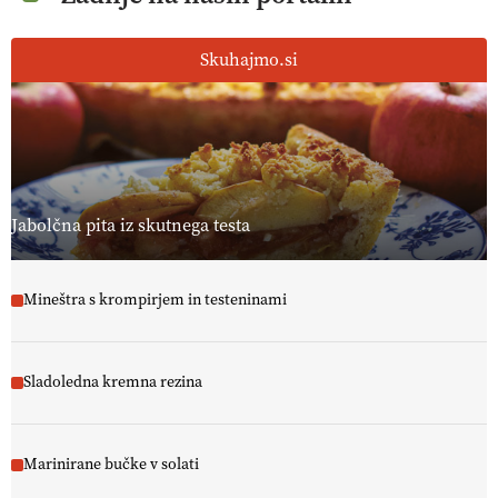
Skuhajmo.si
Jabolčna pita iz skutnega testa
Mineštra s krompirjem in testeninami
Sladoledna kremna rezina
Marinirane bučke v solati