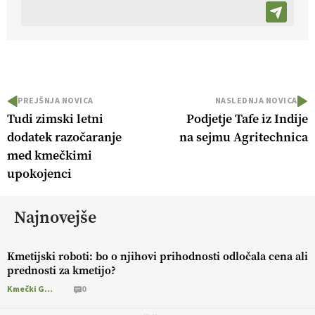
PREJŠNJA NOVICA
NASLEDNJA NOVICA
Tudi zimski letni
Podjetje Tafe iz Indije
dodatek razočaranje
na sejmu Agritechnica
med kmečkimi
upokojenci
Najnovejše
Kmetijski roboti: bo o njihovi prihodnosti odločala cena ali
prednosti za kmetijo?
Kmečki Glas
0