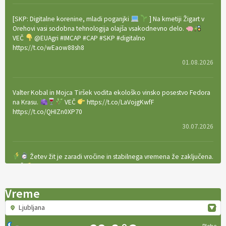
[SKP: Digitalne korenine, mladi poganjki
] Na kmetiji Žigart v
Orehovi vasi sodobna tehnologija olajša vsakodnevno delo.
VEČ
@EUAgri #IMCAP #CAP #SKP #digitalno
https://t.co/wEaow88sh8
01.08.2026
Valter Kobal in Mojca Tiršek vodita ekološko vinsko posestvo Fedora
na Krasu.
VEČ
https://t.co/LaVojgKwfF
https://t.co/QHIZn0XP70
30.07.2026
Žetev žit je zaradi vročine in stabilnega vremena že zaključena.
VEČ
https://t.co/bBWaIz6Hhh https://t.co/TtKoOF5ENS
23.07.2026
Vreme
Ljubljana
[EKOloško = LOGIČNO
]
Ameriške borovnice so odlična izbira za
ekološko pridelavo.
VEČ
https://t.co/aPQkmLUy2j @EUAgri