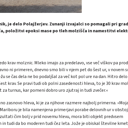
ik, je delo Polajžerjev. Zunanji izvajalci so pomagali pri grad
a, položitvi epoksi mase po tleh molzišča in namestitvi elekt
edo krav molznic. Mleko imajo za predelavo, vse več viškov pa prod
tavno ni primeren, dnevno smo bili v njem pet do šest ur, v novem 
ežu se čas dela ne bo podaljšal za več kot pol ure na dan. Hitro del
t krav. Se pravi tudi ob polni zasedenosti hleva, to je 30 krav mo
 za turnus, kar pomeni dobro uro zjutraj in tudi zvečer.«
jno zasnovo hleva, ki je za njihove razmere najbolj primerna. »Moj
Mariboru je bila namenjena primerjavi porabe delovnih ur v obst
ezultati čim bolj v prid novemu hlevu, mora biti objekt predvsem
in tudi da bo moderen tudi čez leta. Jože je obiskal številne kmeti