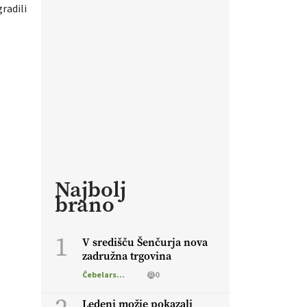
gradili
Najbolj
brano
1
V središču Šenčurja nova
zadružna trgovina
Čebelarstvo
0
Ledeni možje pokazali