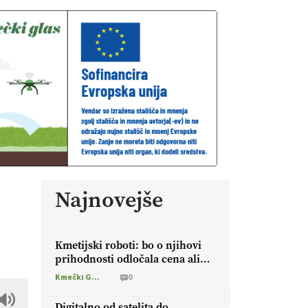
Najnovejše
Kmetijski roboti: bo o njihovi
prihodnosti odločala cena ali
prednosti za kmetijo?
Kmečki Glas
0
Digitalno od satelita do