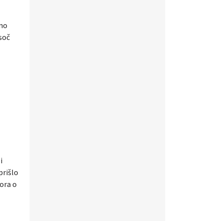
eno
isoč
i
prišlo
vora o