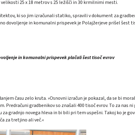
 velikosti 25 x 18 metrov s 25 ležišči in 30 krmilnimi mesti.
tektov, ki so jim izračunali statiko, spravili v dokument za gradb
beno dovoljenje in komunalni prispevek je Polajžerjeve prišel šest t
voljenje in komunalni prispevek plačali šest tisoč evrov
danjem času zelo kruta. »Osnovni izračun je pokazal, da se bi moral
. Predračuni gradbenikov so znašali 400 tisoč evrov. To za nas ni 
u za gradnjo novega hleva in bi bili pri tem uspešni. Takoj ko je go
 za tretjino ali več.«