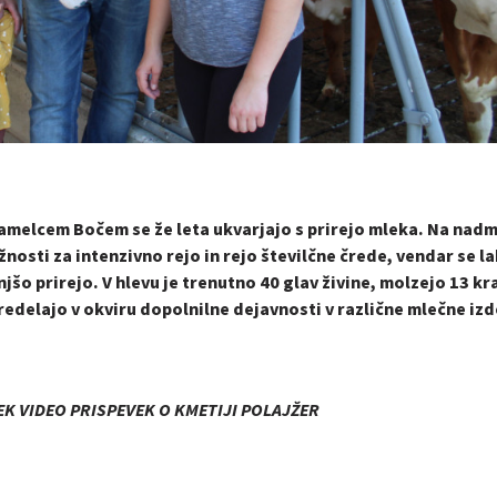
samelcem Bočem se že leta ukvarjajo s prirejo mleka. Na nad
osti za intenzivno rejo in rejo številčne črede, vendar se l
jšo prirejo. V hlevu je trenutno 40 glav živine, molzejo 13 kr
redelajo v okviru dopolnilne dejavnosti v različne mlečne izd
K VIDEO PRISPEVEK O KMETIJI POLAJŽER