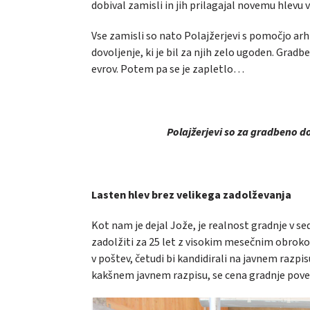
dobival zamisli in jih prilagajal novemu hlevu v
Vse zamisli so nato Polajžerjevi s pomočjo arhi
dovoljenje, ki je bil za njih zelo ugoden. Grad
evrov. Potem pa se je zapletlo…
Polajžerjevi so za gradbeno do
Lasten hlev brez velikega zadolževanja
Kot nam je dejal Jože, je realnost gradnje v se
zadolžiti za 25 let z visokim mesečnim obrokom
v poštev, četudi bi kandidirali na javnem razpis
kakšnem javnem razpisu, se cena gradnje poveča