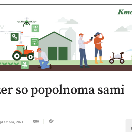
jžer so popolnoma sami
1
0
eptembra, 2021