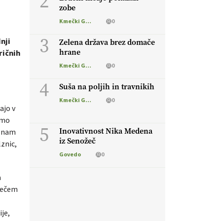
2
zobe
Kmečki Glas
0
3
nji
Zelena država brez domače
hrane
ričnih
Kmečki Glas
0
4
Suša na poljih in travnikih
Kmečki Glas
0
ajo v
smo
5
Inovativnost Nika Medena
o nam
iz Senožeč
lznic,
Govedo
0
a
oječem
je,