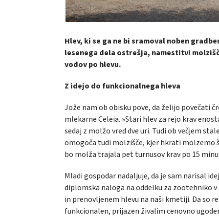
Hlev, ki se ga ne bi sramoval noben gradben
lesenega dela ostrešja, namestitvi molzišč
vodov po hlevu.
Z idejo do funkcionalnega hleva
Jože nam ob obisku pove, da želijo povečati čr
mlekarne Celeia. »Stari hlev za rejo krav enos
sedaj z molžo vred dve uri. Tudi ob večjem stal
omogoča tudi molzišče, kjer hkrati molzemo šes
bo molža trajala pet turnusov krav po 15 minut
Mladi gospodar nadaljuje, da je sam narisal ide
diplomska naloga na oddelku za zootehniko v 
in prenovljenem hlevu na naši kmetiji. Da so r
funkcionalen, prijazen živalim cenovno ugoden 