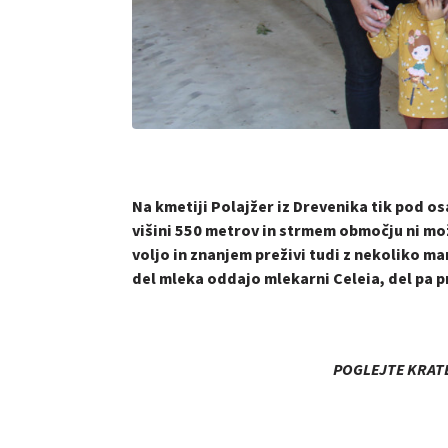
Na kmetiji Polajžer iz Drevenika tik pod o
višini 550 metrov in strmem območju ni možn
voljo in znanjem preživi tudi z nekoliko man
del mleka oddajo mlekarni Celeia, del pa p
POGLEJTE KRATE