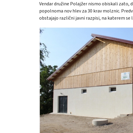
Vendar družine Polajžer nismo obiskali zato, da b
popolnoma nov hlev za 30 krav molznic. Predvse
obstajajo različni javni razpisi, na katerem se