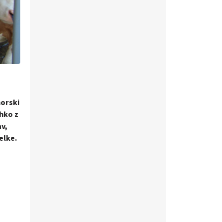
morski
ahko z
av,
elke.