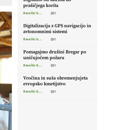
prašičjega korita
Kmečki Glas
0
Digitalizacija z GPS navigacijo in
avtonomnimi sistemi
Kmečki Glas
0
Pomagajmo družini Bregar po
uničujočem požaru
Kmečki Glas
0
Vročina in suša obremenjujeta
evropsko kmetijstvo
Kmečki Glas
0