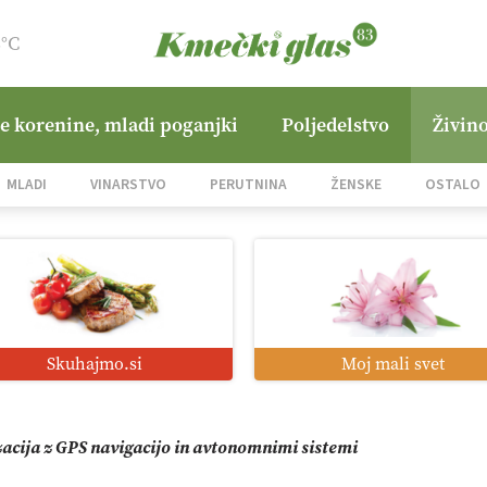
8°C
ne korenine, mladi poganjki
Poljedelstvo
Živino
jane Hills
MLADI
VINARSTVO
PERUTNINA
ŽENSKE
OSTALO
i roboti: bo o njihovi prihodnosti odločala cena ali prednosti z
o od satelita do prašičjega korita
Skuhajmo.si
Moj mali svet
zacija z GPS navigacijo in avtonomnimi sistemi
mo družini Bregar po uničujočem požaru