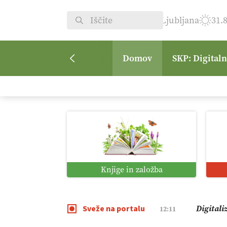
Ljubljana
31.
Domov
SKP: Digital
Vrt Dvor
08:50
Kmetijsk
07:00
Digitaln
01:38
Knjige in založba
Digitali
12:11
Sveže na portalu
Pomagaj
09:09