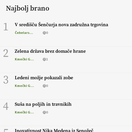
Najbolj brano
1
V središču Šenčurja nova zadružna trgovina
Čebelarstvo
0
2
Zelena država brez domače hrane
Kmečki Glas
1
3
Ledeni možje pokazali zobe
Kmečki Glas
0
4
Suša na poljih in travnikih
Kmečki Glas
0
Inovativnost Nika Medena iz Senožeč