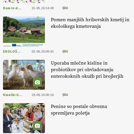
Dom in družina
15.05.26 14:49
0
[EKOloško = LOGIČNO
]
Ekološka reja kokoši skrbi za živali
, okolje
in kakovostna jajca
. VEČ
https://t.co/PX49GVsP1M
Pomen manjših hribovskih kmetij in
@EUAgri #IMCAP #CAP https://t.co/a1xatzEeid
ekološkega kmetovanja
13.07.2026
EKOLOŠKO LOGIČNO
03.06.26 09:42
0
Uporaba mlečne kisline in
probiotikov pri obvladovanju
enterokoknih okužb pri brojlerjih
Kmečki Glas
29.06.26 08:16
0
Penine so postale obvezna
spremljava poletja