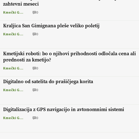
zahtevni meseci
Kmečki Glas
0
Kraljica San Gimignana pleše veliko poletij
Kmečki Glas
0
Kmetijski roboti: bo o njihovi prihodnosti odločala cena ali
prednosti za kmetijo?
Kmečki Glas
0
Digitalno od satelita do prašičjega korita
Kmečki Glas
0
Digitalizacija z GPS navigacijo in avtonomnimi sistemi
Kmečki Glas
0