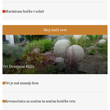
Marinirane bučke v solati
Moj mali svet
Vrt Dvorjane Hills
Vrt je naš zunanji dom
Krvomočnice za sončne in senčne kotičke vrta