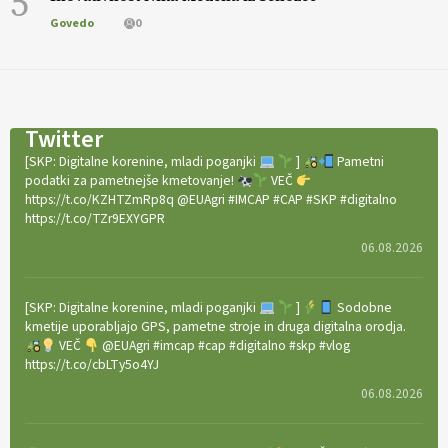
5
Govedo
0
Twitter
[SKP: Digitalne korenine, mladi poganjki
]
Pametni
podatki za pametnejše kmetovanje!
VEČ
https://t.co/KZHTZmRp8q @EUAgri #IMCAP #CAP #SKP #digitalno
https://t.co/TZr9EXYGPR
06.08.2026
[SKP: Digitalne korenine, mladi poganjki
]
Sodobne
kmetije uporabljajo GPS, pametne stroje in druga digitalna orodja.
VEČ
@EUAgri #imcap #cap #digitalno #skp #vlog
https://t.co/cbLTy5o4YJ
06.08.2026