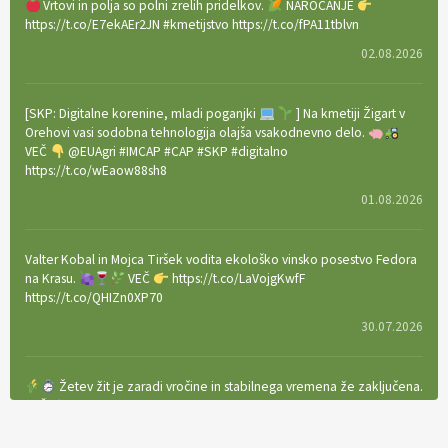
Vrtovi in polja so polni zrelih pridelkov.
NAROČANJE
https://t.co/E7ekAEr2JN #kmetijstvo https://t.co/fPA11tblvn
02.08.2026
[SKP: Digitalne korenine, mladi poganjki
] Na kmetiji Žigart v
Orehovi vasi sodobna tehnologija olajša vsakodnevno delo.
VEČ
@EUAgri #IMCAP #CAP #SKP #digitalno
https://t.co/wEaow88sh8
01.08.2026
Valter Kobal in Mojca Tiršek vodita ekološko vinsko posestvo Fedora
na Krasu.
VEČ
https://t.co/LaVojgKwfF
https://t.co/QHIZn0XP70
30.07.2026
Žetev žit je zaradi vročine in stabilnega vremena že zaključena.
VEČ
https://t.co/bBWaIz6Hhh https://t.co/TtKoOF5ENS
23.07.2026