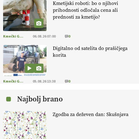
Kmetijski roboti: bo o njihovi
prihodnosti odločala cena ali
[EKOloško = LOGIČNO
]
Na kmetiji Polone Ratajc je pridelava
prednosti za kmetijo?
aronije
v dobrem desetletju zrasla v uspešno kmetijsko in
podjetniško zgodbo.
VEČ
https://t.co/EulJoSBYMi @EUAgri
#IMCAP #CAP https://t.co/xp1oihBDaJ
Kmečki Glas
06.08.26 07:00
0
13.07.2026
Digitalno od satelita do prašičjega
korita
[EKOloško = LOGIČNO
]
Ekološka vina so vse bolj iskana doma in
v tujini
. Zato je ekološka pridelava odlična priložnost za slovenske
vinarje
. VEČ
https://t.co/XAe9EbeAbK @EUAgri #IMCAP #CAP
https://t.co/01qpoeLyNP
Kmečki Glas
05.08.26 13:38
0
13.07.2026
Najbolj brano
[EKOloško = LOGIČNO
] Mladi
so ključni za prihodnost
kmetijstva in uspešno prenovo kmetij
. VEČ
Zgodba za deževen dan: Skušnjava
https://t.co/RRn8unbwXp @EUAgri #IMCAP #CAP
https://t.co/mnLHFv2VuP
13.07.2026