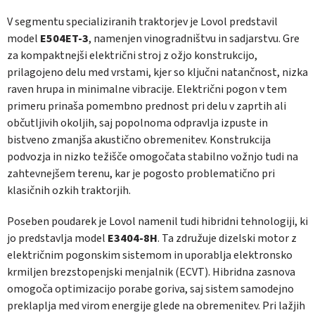
V segmentu specializiranih traktorjev je Lovol predstavil
model
E504ET-3
, namenjen vinogradništvu in sadjarstvu. Gre
za kompaktnejši električni stroj z ožjo konstrukcijo,
prilagojeno delu med vrstami, kjer so ključni natančnost, nizka
raven hrupa in minimalne vibracije. Električni pogon v tem
primeru prinaša pomembno prednost pri delu v zaprtih ali
občutljivih okoljih, saj popolnoma odpravlja izpuste in
bistveno zmanjša akustično obremenitev. Konstrukcija
podvozja in nizko težišče omogočata stabilno vožnjo tudi na
zahtevnejšem terenu, kar je pogosto problematično pri
klasičnih ozkih traktorjih.
Poseben poudarek je Lovol namenil tudi hibridni tehnologiji, ki
jo predstavlja model
E3404-8H
. Ta združuje dizelski motor z
električnim pogonskim sistemom in uporablja elektronsko
krmiljen brezstopenjski menjalnik (ECVT). Hibridna zasnova
omogoča optimizacijo porabe goriva, saj sistem samodejno
preklaplja med virom energije glede na obremenitev. Pri lažjih