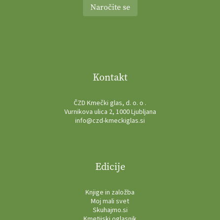
Naročite se
Kontakt
ČZD Kmečki glas, d. o. o .
Vurnikova ulica 2, 1000 Ljubljana
info@czd-kmeckiglas.si
Edicije
Knjige in založba
Moj mali svet
Skuhajmo.si
Kmetijski oglasnik