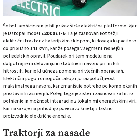
Še bolj ambiciozen je bil prikaz širše električne platforme, kjer
je izstopal model
E2000ET-6
. Ta je zasnovan kot težji
električni traktor z baterijskim sklopom, ki dosega kapaciteto
do približno 141 kWh, kar že posega v segment resnejših
poljedelskih opravil. Poudarek pri tem modelu je na
dolgotrajnem delovanju in stabilnem navoru pri nizkih
hitrostih, kar je ključnega pomena pri vlečnih operacijah.
Električni pogon omogoča takojšnjo razpoložljivost
maksimalnega navora, kar zmanjšuje potrebo po kompleksnih
prestavnih razmerjih. Poleg tega je sistem zasnovan za hitro
polnjenje in možnost integracije z lokalnimi energetskimi viri,
kar nakazuje na prihodnjo povezavo kmetij z lastno
proizvodnjo električne energije.
Traktorji za nasade