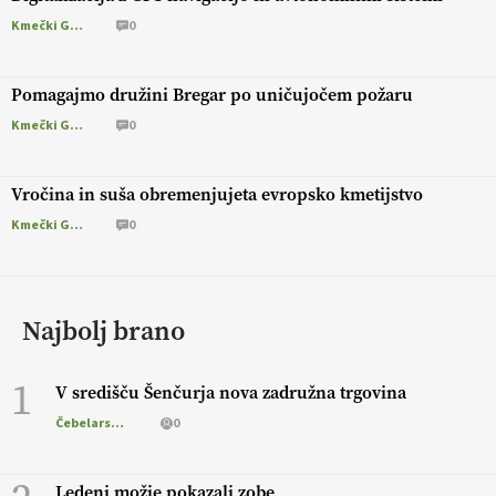
Kmečki Glas
0
Pomagajmo družini Bregar po uničujočem požaru
Kmečki Glas
0
Vročina in suša obremenjujeta evropsko kmetijstvo
Kmečki Glas
0
Najbolj brano
1
V središču Šenčurja nova zadružna trgovina
Čebelarstvo
0
Ledeni možje pokazali zobe