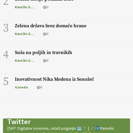
2
Kmečki Glas
0
3
Zelena država brez domače hrane
Kmečki Glas
0
4
Suša na poljih in travnikih
Kmečki Glas
0
5
Inovativnost Nika Medena iz Senožeč
Govedo
0
Twitter
[SKP: Digitalne korenine, mladi poganjki
]
Pametni