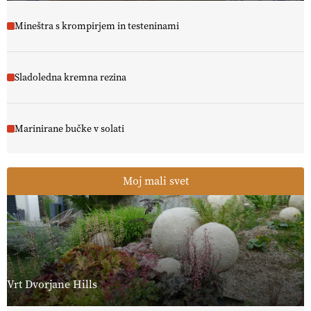
Mineštra s krompirjem in testeninami
Sladoledna kremna rezina
Marinirane bučke v solati
Moj mali svet
Vrt Dvorjane Hills