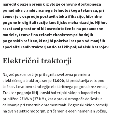
naredil opazen premik iz vloge cenovno dostopnega
ponudnika v ambicioznega tehnološkega tekmeca, pri
čemer je v ospredje postavil elektrifikacijo, hibridne
pogone in digitalizacijo kmetijske mehanizacije. Njihov
razstavni prostor ni bil osredotočen le na posamezne
modele, temveč na celovit ekosistem prihodnjih
pogonskih rešitev, ki naj bi pokrival razpon od manjših
specializiranih traktorjev do težkih poljedelskih strojev.
Električni traktorji
Največ pozornosti je pritegnila svetovna premiera
električnega traktorja serije
E1000
, ki predstavlja vstopno
točko v Lovolovo strategijo električnega pogona brez emisij.
Traktor poganja litij-ionski baterijski sklop s kapaciteto
približno 27 kWh (37 KM), kar v praksi omogoča do šest ur
delovanja pri zmernih obremenitvah. Pogonski sklop temelji
na dveh elektromotorjih, pri čemer je eden namenjen vožnji,