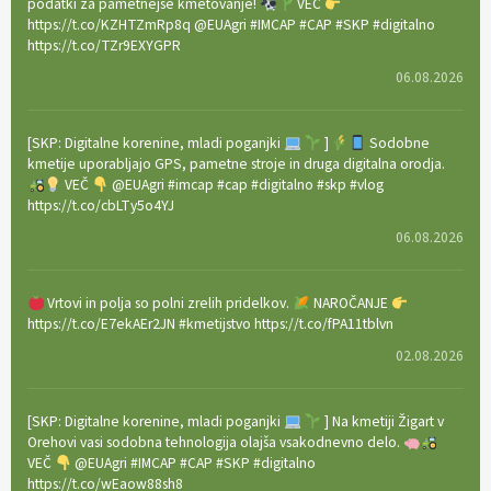
podatki za pametnejše kmetovanje!
VEČ
https://t.co/KZHTZmRp8q @EUAgri #IMCAP #CAP #SKP #digitalno
https://t.co/TZr9EXYGPR
06.08.2026
[SKP: Digitalne korenine, mladi poganjki
]
Sodobne
kmetije uporabljajo GPS, pametne stroje in druga digitalna orodja.
VEČ
@EUAgri #imcap #cap #digitalno #skp #vlog
https://t.co/cbLTy5o4YJ
06.08.2026
Vrtovi in polja so polni zrelih pridelkov.
NAROČANJE
https://t.co/E7ekAEr2JN #kmetijstvo https://t.co/fPA11tblvn
02.08.2026
[SKP: Digitalne korenine, mladi poganjki
] Na kmetiji Žigart v
Orehovi vasi sodobna tehnologija olajša vsakodnevno delo.
VEČ
@EUAgri #IMCAP #CAP #SKP #digitalno
https://t.co/wEaow88sh8