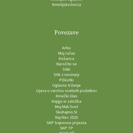
Kmetijska borza
Povezave
Arhiv
Moj račun
Košarica
Naročite se
Stiki
Stik z novinarji
Piškotki
Oglasno trženje
Izjava o varstvu osebnih podatkov
Kmečki Glas
Knjige in založba
Moj Mali Svet
Skuhajmo.SI
Naj hlev 2025
SKP trajnosno prijazna
SKP TP