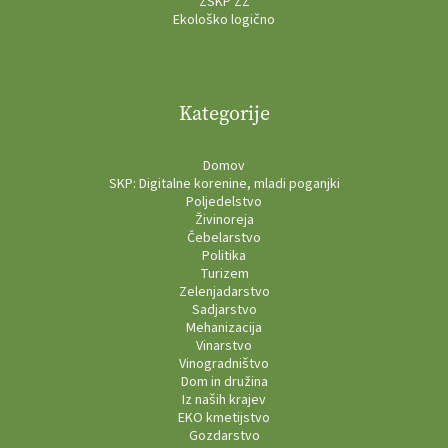
ZSKP ZŽ
Ekološko logično
Kategorije
Domov
SKP: Digitalne korenine, mladi poganjki
Poljedelstvo
Živinoreja
Čebelarstvo
Politika
Turizem
Zelenjadarstvo
Sadjarstvo
Mehanizacija
Vinarstvo
Vinogradništvo
Dom in družina
Iz naših krajev
EKO kmetijstvo
Gozdarstvo