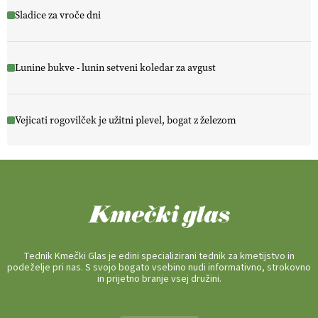
Sladice za vroče dni
Lunine bukve - lunin setveni koledar za avgust
Vejicati rogovilček je užitni plevel, bogat z železom
Tednik Kmečki Glas je edini specializirani tednik za kmetijstvo in
podeželje pri nas. S svojo bogato vsebino nudi informativno, strokovno
in prijetno branje vsej družini.