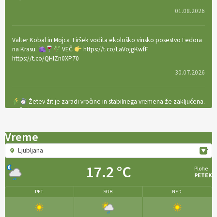
01.08.2026
Valter Kobal in Mojca Tiršek vodita ekološko vinsko posestvo Fedora
na Krasu.
VEČ
https://t.co/LaVojgKwfF
https://t.co/QHIZn0XP70
30.07.2026
Žetev žit je zaradi vročine in stabilnega vremena že zaključena.
VEČ
https://t.co/bBWaIz6Hhh https://t.co/TtKoOF5ENS
23.07.2026
Vreme
Ljubljana
[EKOloško = LOGIČNO
]
Ameriške borovnice so odlična izbira za
ekološko pridelavo.
VEČ
https://t.co/aPQkmLUy2j @EUAgri
17.2 °C
Plohe
#IMCAP #CAP https://t.co/tQd9tB1THk
PETEK
22.07.2026
PET.
SOB.
NED.
Traktor je nepogrešljiv, a tudi nevaren.
Varnost na kmetiji naj