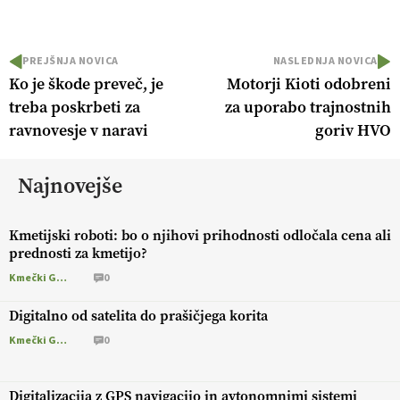
PREJŠNJA NOVICA
NASLEDNJA NOVICA
Ko je škode preveč, je
Motorji Kioti odobreni
treba poskrbeti za
za uporabo trajnostnih
ravnovesje v naravi
goriv HVO
Najnovejše
Kmetijski roboti: bo o njihovi prihodnosti odločala cena ali
prednosti za kmetijo?
Kmečki Glas
0
Digitalno od satelita do prašičjega korita
Kmečki Glas
0
Digitalizacija z GPS navigacijo in avtonomnimi sistemi