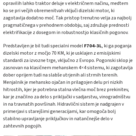
opravilih lahko traktor deluje v električnem načinu, medtem
ko se pri večjih obremenitvah vključi dizelski motor, ki
zagotavlja dodatno moč. Tak pristop trenutno velja za najbolj
pragmatičnega v prehodnem obdobju, saj združuje prednosti
elektrifikacije z dosegom in robustnostjo klasičnih pogonov.
Predstavljen je bil tudi specialni model
F704-3L
, ki ga poganja
dizelski motor z močjo 70 KM, ki je usklajen z emisijskimi
standardi za izvozne trge, vključno z Evropo. Pogonski sklop je
zasnovan na klasičnem mehanskem 4×4 sistemu, ki zagotavlja
dober oprijem tudi na slabše utrjenih ali strmih terenih.
Menjalnik je mehansko ojačan in prilagojen delu pri nizkih
hitrostih, kjer je potrebna stalna vlečna moč brez prekinitev,
kar je značilno za delo s priključki v sadjarstvu, vinogradništvu
in na travnatih površinah. Hidravlični sistem je nadgrajen v
primerjavi s starejšimi generacijami, kar omogoča bolj
stabilno upravljanje priključkov in natančnejše delo v
zahtevnih pogojih.