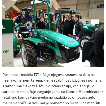
Posebnost modela F704-3L je njegova zasnova za delo na
neenakomernem terenu, kjer je stabilnost ključnega pomena.
Traktor ima nizko težišče in ojačano šasijo, kar izboljšuje
varnost in zmanjšuje tveganje zdrsa na klancih. V kombinaciji z
relativno kompaktno medosno razdaljo to omogoča zelo
majhen obračalni radij, kar je pomembno pri delu na manjših