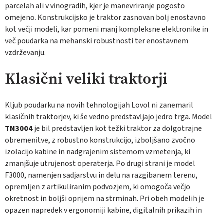
parcelah ali v vinogradih, kjer je manevriranje pogosto
omejeno. Konstrukcijsko je traktor zasnovan bolj enostavno
kot večji modeli, kar pomeni manj kompleksne elektronike in
več poudarka na mehanski robustnosti ter enostavnem
vzdrževanju.
Klasični veliki traktorji
Kljub poudarku na novih tehnologijah Lovol ni zanemaril
klasičnih traktorjev, ki še vedno predstavljajo jedro trga. Model
TN3004
je bil predstavljen kot težki traktor za dolgotrajne
obremenitve, z robustno konstrukcijo, izboljšano zvočno
izolacijo kabine in nadgrajenim sistemom vzmetenja, ki
zmanjšuje utrujenost operaterja. Po drugi strani je model
F3000, namenjen sadjarstvu in delu na razgibanem terenu,
opremljen z artikuliranim podvozjem, ki omogoča večjo
okretnost in boljši oprijem na strminah. Pri obeh modelih je
opazen napredek v ergonomiji kabine, digitalnih prikazih in