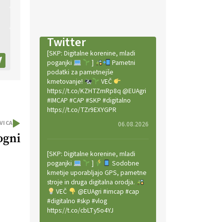
Twitter
[SKP: Digitalne korenine, mladi
poganjki
]
Pametni
podatki za pametnejše
kmetovanje!
VEČ
https://t.co/KZHTZmRp8q @EUAgri
#IMCAP #CAP #SKP #digitalno
https://t.co/TZr9EXYGPR
VICA
06.08.2026
ogni
[SKP: Digitalne korenine, mladi
poganjki
]
Sodobne
kmetije uporabljajo GPS, pametne
stroje in druga digitalna orodja.
VEČ
@EUAgri #imcap #cap
#digitalno #skp #vlog
https://t.co/cbLTy5o4YJ