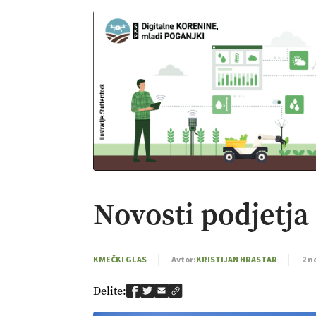
Novosti podjetja
KMEČKI GLAS
Avtor:
KRISTIJAN HRASTAR
2 n
Delite: