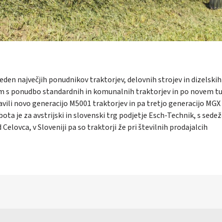
den največjih ponudnikov traktorjev, delovnih strojev in dizelskih
em s ponudbo standardnih in komunalnih traktorjev in po novem tu
avili novo generacijo M5001 traktorjev in pa tretjo generacijo MGX
ta je za avstrijski in slovenski trg podjetje Esch-Technik, s sede
Celovca, v Sloveniji pa so traktorji že pri številnih prodajalcih