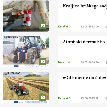
Kraljica briškega sad
Kmečki Glas
12.05.26 12:00
Atopijski dermatitis
Dom in družina
29.05.26 09:40
»Od kmetije do šole«
Kmečki Glas
23.06.26 13:38