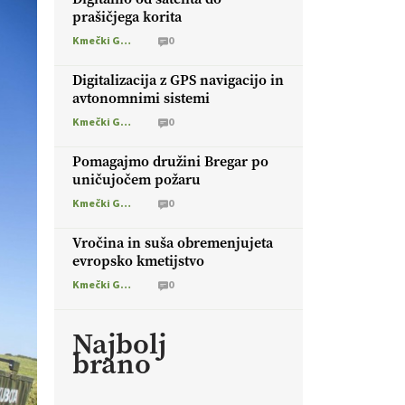
prašičjega korita
Kmečki Glas
0
Digitalizacija z GPS navigacijo in
avtonomnimi sistemi
Kmečki Glas
0
Pomagajmo družini Bregar po
uničujočem požaru
Kmečki Glas
0
Vročina in suša obremenjujeta
evropsko kmetijstvo
Kmečki Glas
0
Najbolj
brano