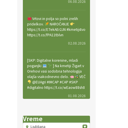
06.08.2026
Vrtovi in polja so polni zrelih
pridelkov.
NAROČANJE
https://t.co/E7ekAEr2JN #kmetijstvo
https://t.co/fPA11tblvn
02.08.2026
[SKP: Digitalne korenine, mladi
poganjki
] Na kmetiji Žigart v
Orehovi vasi sodobna tehnologija
olajša vsakodnevno delo.
VEČ
@EUAgri #IMCAP #CAP #SKP
#digitalno https://t.co/wEaow88sh8
01.08.2026
Valter Kobal in Mojca Tiršek vodita
Vreme
ekološko vinsko posestvo Fedora
na Krasu.
VEČ
Ljubljana