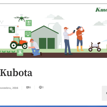
 Kubota
1
0
ovembra, 2016