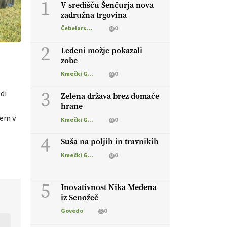
1
V središču Šenčurja nova
zadružna trgovina
Čebelarstvo
0
2
Ledeni možje pokazali
zobe
Kmečki Glas
0
3
di
Zelena država brez domače
hrane
žem v
Kmečki Glas
0
4
Suša na poljih in travnikih
Kmečki Glas
0
5
Inovativnost Nika Medena
iz Senožeč
Govedo
0