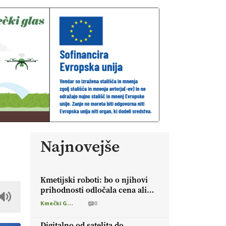
Najnovejše
Kmetijski roboti: bo o njihovi
prihodnosti odločala cena ali
prednosti za kmetijo?
Kmečki Glas
0
Digitalno od satelita do