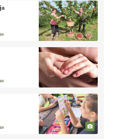
nevaren.
Varnost na kmetiji naj
ja
bo vedno na prvem mestu.
VEČ
https://t.co/RcsFHlxERk
#traktor #varnost #kmetijstvo
https://t.co/L4Er80AtXS
0
22.07.2026
[EKOloško = LOGIČNO
]
Za
uspešno ohranjanje travišč sta
ključna kmetijstvo
in predvsem
reja travojedih živali
. VEČ
https://t.co/YvDmY3UNng @EUAgri
0
#IMCAP #CAP
https://t.co/Wz0y1nUcWl
21.07.2026
[EKOloško = LOGIČNO
]
Pet-nat je vse bolj priljubljeno
0
naravno peneče vino, tudi v
Sloveniji.
VEČ