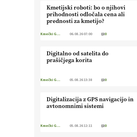
Kmetijski roboti: bo o njihovi
prihodnosti odločala cena ali
prednosti za kmetijo?
Kmečki Glas
06.08.26 07:00
0
Digitalno od satelita do
prašičjega korita
Kmečki Glas
05.08.26 13:38
0
Digitalizacija z GPS navigacijo in
avtonomnimi sistemi
Kmečki Glas
05.08.26 12:11
0