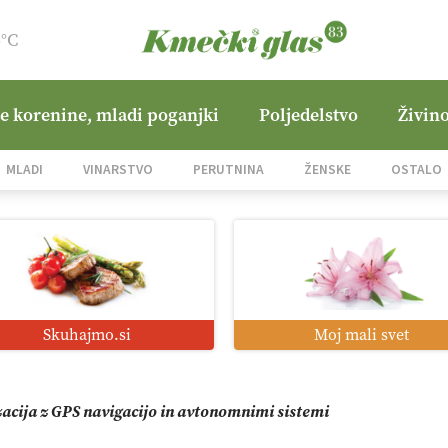
5°C
ne korenine, mladi poganjki
Poljedelstvo
Živino
jane Hills
MLADI
VINARSTVO
PERUTNINA
ŽENSKE
OSTALO
i roboti: bo o njihovi prihodnosti odločala cena ali prednosti z
o od satelita do prašičjega korita
Skuhajmo.si
Moj mali svet
zacija z GPS navigacijo in avtonomnimi sistemi
mo družini Bregar po uničujočem požaru