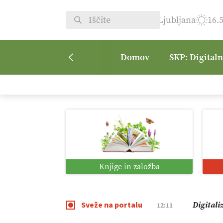
Ljubljana
16.
Domov
SKP: Digital
Vrt Dvor
08:50
Kmetijsk
07:00
Digitaln
01:38
Knjige in založba
Digitali
12:11
Sveže na portalu
Pomagaj
09:09