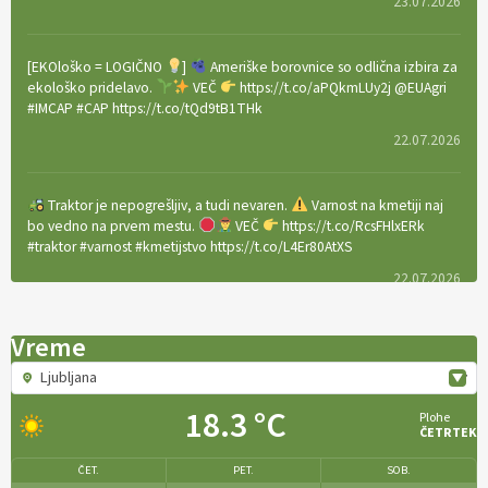
23.07.2026
[EKOloško = LOGIČNO
]
Ameriške borovnice so odlična izbira za
ekološko pridelavo.
VEČ
https://t.co/aPQkmLUy2j @EUAgri
#IMCAP #CAP https://t.co/tQd9tB1THk
22.07.2026
Traktor je nepogrešljiv, a tudi nevaren.
Varnost na kmetiji naj
bo vedno na prvem mestu.
VEČ
https://t.co/RcsFHlxERk
#traktor #varnost #kmetijstvo https://t.co/L4Er80AtXS
22.07.2026
Vreme
[EKOloško = LOGIČNO
]
Za uspešno ohranjanje travišč sta ključna
kmetijstvo
in predvsem reja travojedih živali
. VEČ
Ljubljana
https://t.co/YvDmY3UNng @EUAgri #IMCAP #CAP
https://t.co/Wz0y1nUcWl
18.3 °C
Plohe
ČETRTEK
21.07.2026
ČET.
PET.
SOB.