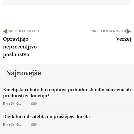
PREJŠNJA NOVICA
NASLEDNJA NOVICA
Opravljajo
Veržej
neprecenljivo
poslanstvo
Najnovejše
Kmetijski roboti: bo o njihovi prihodnosti odločala cena ali
prednosti za kmetijo?
Kmečki Glas
0
Digitalno od satelita do prašičjega korita
Kmečki Glas
0