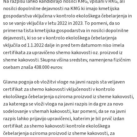
Na razpisu lahko kandidirajo nosilci KMG, vpisani v RKG, ali
nosilci dopolnilne dejavnosti na KMG ki imajo kmetijska
gospodarstva vključena v kontrolo ekološkega čebelarjenja in
so se vanjo vključila v letu 2022 in 2023. To pomeni, da so
primerna tista kmetijska gospodarstva in nosilci dopolnilne
dejavnosti, ki so se v kontrolo ekološkega čebelarjenja
vključila od 1.1.2022 dalje in pred tem datumom niso imela
certifikata za upravičeno shemo kakovosti oz. proizvod iz
sheme kakovosti. Skupna višina sredstev, namenjena fizičnim
osebam znaša 438.000 eurov.
Glavna pogoja ob vložitvi vloge na javni razpis sta veljaven
certifikat za shemo kakovosti vključenosti v kontrolo
ekološkega čebelarjenja oziroma proizvod iz sheme kakovosti,
za katerega se vloži vloga na javni razpis in da gre za novo
sodelovanje v shemah kakovosti, kar pomeni, da se na javni
razpis lahko prijavijo upravičenci, katerim je bil prvič izdan
certifikat za shemo kakovosti kontrole ekološkega
čebelarjenja oziroma proizvod iz sheme kakovosti, za