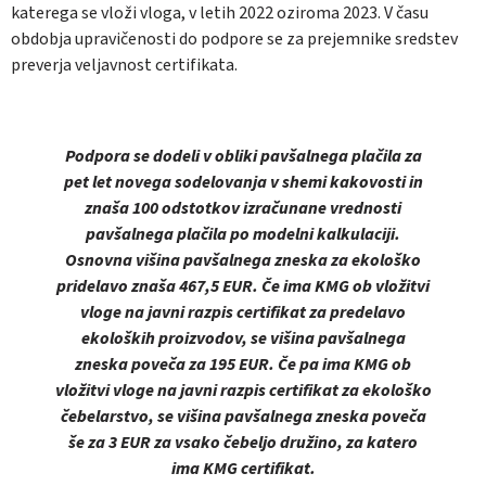
katerega se vloži vloga, v letih 2022 oziroma 2023. V času
obdobja upravičenosti do podpore se za prejemnike sredstev
preverja veljavnost certifikata.
Podpora se dodeli v obliki pavšalnega plačila za
pet let novega sodelovanja v shemi kakovosti in
znaša 100 odstotkov izračunane vrednosti
pavšalnega plačila po modelni kalkulaciji.
Osnovna višina pavšalnega zneska za ekološko
pridelavo znaša 467,5 EUR. Če ima KMG ob vložitvi
vloge na javni razpis certifikat za predelavo
ekoloških proizvodov, se višina pavšalnega
zneska poveča za 195 EUR. Če pa ima KMG ob
vložitvi vloge na javni razpis certifikat za ekološko
čebelarstvo, se višina pavšalnega zneska poveča
še za 3 EUR za vsako čebeljo družino, za katero
ima KMG certifikat.