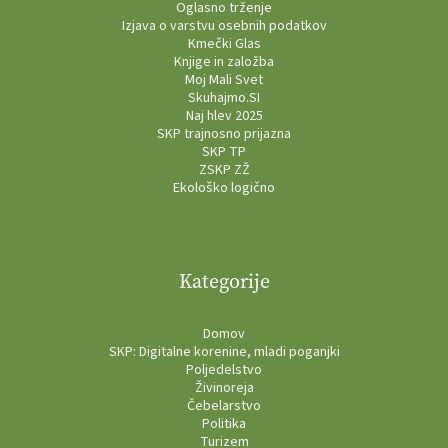
Oglasno trženje
Izjava o varstvu osebnih podatkov
Kmečki Glas
Knjige in založba
Moj Mali Svet
Skuhajmo.SI
Naj hlev 2025
SKP trajnosno prijazna
SKP TP
ZSKP ZŽ
Ekološko logično
Kategorije
Domov
SKP: Digitalne korenine, mladi poganjki
Poljedelstvo
Živinoreja
Čebelarstvo
Politika
Turizem