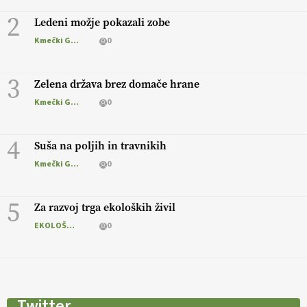
2
Ledeni možje pokazali zobe
Kmečki Glas
0
3
Zelena država brez domače hrane
Kmečki Glas
0
4
Suša na poljih in travnikih
Kmečki Glas
0
5
Za razvoj trga ekoloških živil
EKOLOŠKO LOGIČNO
0
Twitter