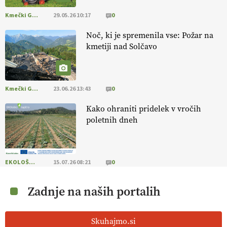
Kmečki Glas
29.05.26 10:17
0
Noč, ki je spremenila vse: Požar na
kmetiji nad Solčavo
Kmečki Glas
23.06.26 13:43
0
Kako ohraniti pridelek v vročih
poletnih dneh
EKOLOŠKO LOGIČNO
15.07.26 08:21
0
Zadnje na naših portalih
Skuhajmo.si