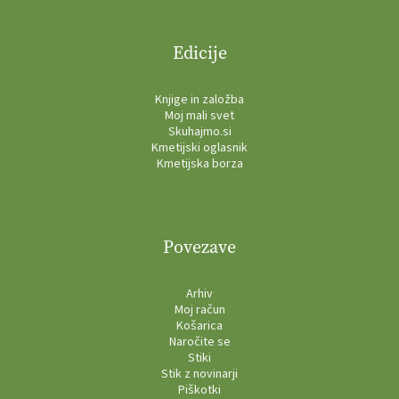
Edicije
Knjige in založba
Moj mali svet
Skuhajmo.si
Kmetijski oglasnik
Kmetijska borza
Povezave
Arhiv
Moj račun
Košarica
Naročite se
Stiki
Stik z novinarji
Piškotki