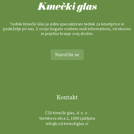
Tednik Kmečki Glas je edini specializirani tednik za kmetijstvo in
podeželje pri nas. S svojo bogato vsebino nudi informativno, strokovno
in prijetno branje vsej družini.
Naročite se
Kontakt
ČZD Kmečki glas, d. o. o .
Vurnikova ulica 2, 1000 Ljubljana
info@czd-kmeckiglas.si