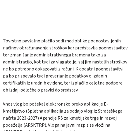
Tovrstno pavšalno plačilo sodi med oblike poenostavljenih
načinov obračunavanja stroškov kar predstavlja poenostavitev
ter zmanjšanje administrativnega bremena tako za
administracijo, kot tudi za vlagatelje, saj jim nastalih stroškov
ne bo potrebno dokazovati z računi. K dodatni poenostavitvi
pa bo prispevalo tudi preverjanje podatkov o izdanih
certifikatih iz uradnih evidenc, ter izplačilo celotne podpore
ob izdaji odločbe o pravici do sredstev.
Vnos vlog bo potekal elektronsko preko aplikacije E-
kmetijstvo (Spletna aplikacija za oddajo vlog iz Strateškega
načrta 2023-2027) Agencije RS za kmetijske trge in razvoj
podeželja (ARSKTRP). Vloga na javni razpis se vloži na