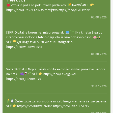
Vrtovi in polja so polni zrelih pridelkov.
NAROČANJE
https://t.co/E7ekAEr2JN #kmetijstvo https://t.co/fPA11tblvn
02.08.2026
[SKP: Digitalne korenine, mladi poganjki
] Na kmetiji Žigart v
Orehovi vasi sodobna tehnologija olajša vsakodnevno delo.
VEČ
@EUAgri #IMCAP #CAP #SKP #digitalno
https://t.co/wEaow88sh8
01.08.2026
Valter Kobal in Mojca Tiršek vodita ekološko vinsko posestvo Fedora
na Krasu.
VEČ
https://t.co/LaVojgKwfF
https://t.co/QHIZn0XP70
30.07.2026
Žetev žit je zaradi vročine in stabilnega vremena že zaključena.
VEČ
https://t.co/bBWaIz6Hhh https://t.co/TtKoOF5ENS