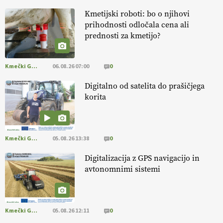
13.07.2026
Kmetijski roboti: bo o njihovi
prihodnosti odločala cena ali
[EKOloško = LOGIČNO
]
Na kmetiji Polone Ratajc je pridelava
prednosti za kmetijo?
aronije
v dobrem desetletju zrasla v uspešno kmetijsko in
podjetniško zgodbo.
VEČ
https://t.co/EulJoSBYMi @EUAgri
#IMCAP #CAP https://t.co/xp1oihBDaJ
Kmečki Glas
06.08.26 07:00
0
13.07.2026
Digitalno od satelita do prašičjega
korita
[EKOloško = LOGIČNO
]
Ekološka vina so vse bolj iskana doma in
v tujini
. Zato je ekološka pridelava odlična priložnost za slovenske
vinarje
. VEČ
https://t.co/XAe9EbeAbK @EUAgri #IMCAP #CAP
https://t.co/01qpoeLyNP
Kmečki Glas
05.08.26 13:38
0
13.07.2026
Digitalizacija z GPS navigacijo in
avtonomnimi sistemi
[EKOloško = LOGIČNO
] Mladi
so ključni za prihodnost
kmetijstva in uspešno prenovo kmetij
. VEČ
https://t.co/RRn8unbwXp @EUAgri #IMCAP #CAP
https://t.co/mnLHFv2VuP
Kmečki Glas
05.08.26 12:11
0
13.07.2026