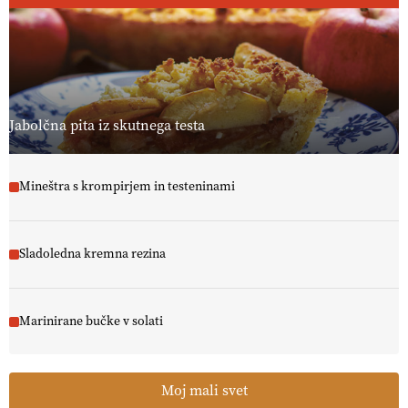
Jabolčna pita iz skutnega testa
Mineštra s krompirjem in testeninami
Sladoledna kremna rezina
Marinirane bučke v solati
Moj mali svet