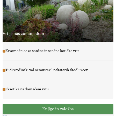
Vrt je naš zunanji dom
Krvomočnice za sončne in senčne kotičke vrta
Tudi vročinski val ni zaustavil nekaterih škodljivcev
Eksotika na domačem vrtu
Knjige in založba