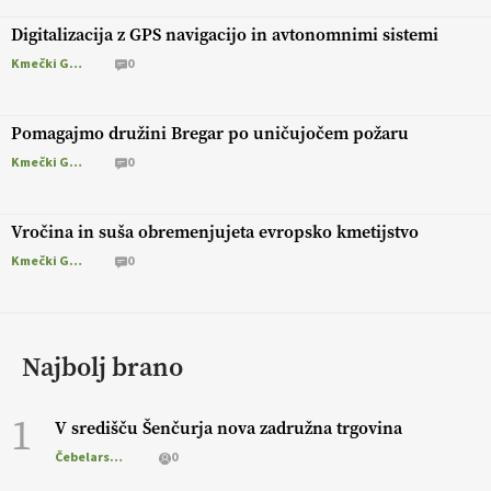
Digitalizacija z GPS navigacijo in avtonomnimi sistemi
Kmečki Glas
0
Pomagajmo družini Bregar po uničujočem požaru
Kmečki Glas
0
Vročina in suša obremenjujeta evropsko kmetijstvo
Kmečki Glas
0
Najbolj brano
1
V središču Šenčurja nova zadružna trgovina
Čebelarstvo
0