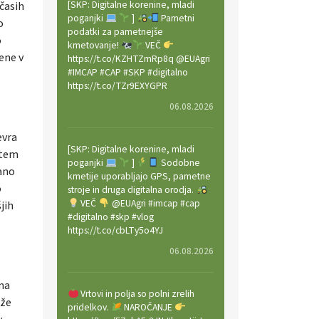
[SKP: Digitalne korenine, mladi
 časih
poganjki
]
Pametni
o
podatki za pametnejše
o
kmetovanje!
VEČ
ene v
https://t.co/KZHTZmRp8q @EUAgri
#IMCAP #CAP #SKP #digitalno
https://t.co/TZr9EXYGPR
06.08.2026
evra
[SKP: Digitalne korenine, mladi
 tem
poganjki
]
Sodobne
tano
kmetije uporabljajo GPS, pametne
o
stroje in druga digitalna orodja.
VEČ
@EUAgri #imcap #cap
jih
#digitalno #skp #vlog
https://t.co/cbLTy5o4YJ
06.08.2026
lna
Vrtovi in polja so polni zrelih
 že
pridelkov.
NAROČANJE