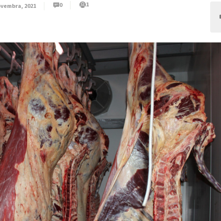
1
0
ovembra, 2021