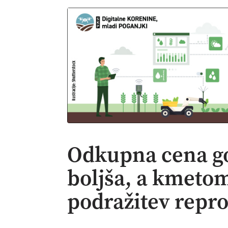
Odkupna cena go
boljša, a kmetom
podražitev repr