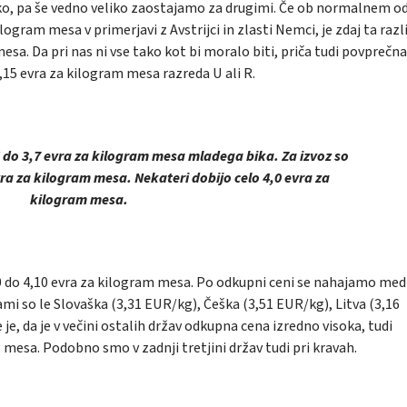
liko, pa še vedno veliko zaostajamo za drugimi. Če ob normalnem 
ogram mesa v primerjavi z Avstrijci in zlasti Nemci, je zdaj ta razl
mesa. Da pri nas ni vse tako kot bi moralo biti, priča tudi povprečna
,15 evra za kilogram mesa razreda U ali R.
 do 3,7 evra za kilogram mesa mladega bika. Za izvoz so
vra za kilogram mesa. Nekateri dobijo celo 4,0 evra za
kilogram mesa.
,90 do 4,10 evra za kilogram mesa. Po odkupni ceni se nahajamo med
mi so le Slovaška (3,31 EUR/kg), Češka (3,51 EUR/kg), Litva (3,16
je, da je v večini ostalih držav odkupna cena izredno visoka, tudi
mesa. Podobno smo v zadnji tretjini držav tudi pri kravah.