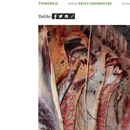
ŽIVINOREJA
Avtor:
KRISTIJAN HRASTAR
12 n
Delite: