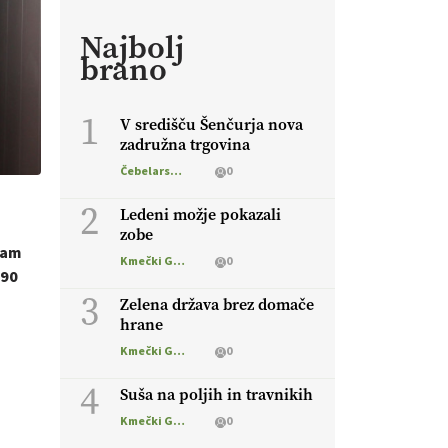
Najbolj
brano
1
V središču Šenčurja nova
zadružna trgovina
Čebelarstvo
0
2
Ledeni možje pokazali
zobe
ram
Kmečki Glas
0
,90
3
Zelena država brez domače
hrane
Kmečki Glas
0
4
Suša na poljih in travnikih
Kmečki Glas
0