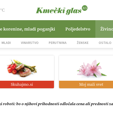
9°C
ne korenine, mladi poganjki
Poljedelstvo
Živino
zacija z GPS navigacijo in avtonomnimi sistemi
MLADI
VINARSTVO
PERUTNINA
ŽENSKE
OSTALO
mo družini Bregar po uničujočem požaru
jane Hills
Skuhajmo.si
Moj mali svet
i roboti: bo o njihovi prihodnosti odločala cena ali prednosti z
o od satelita do prašičjega korita