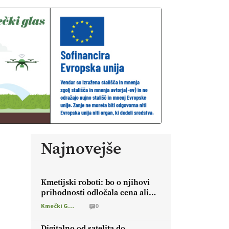
Najnovejše
Kmetijski roboti: bo o njihovi
prihodnosti odločala cena ali
prednosti za kmetijo?
Kmečki Glas
0
Digitalno od satelita do