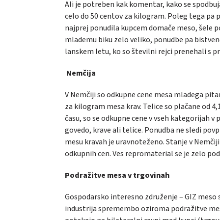
Ali je potreben kak komentar, kako se spodbuja 
celo do 50 centov za kilogram. Poleg tega pa p
najprej ponudila kupcem domače meso, šele po
mlademu biku zelo veliko, ponudbe pa bistveno
lanskem letu, ko so številni rejci prenehali s pr
Nemčija
V Nemčiji so odkupne cene mesa mladega pitane
za kilogram mesa krav. Telice so plačane od 4,
času, so se odkupne cene v vseh kategorijah v p
govedo, krave ali telice. Ponudba ne sledi p
mesu kravah je uravnoteženo. Stanje v Nemčiji je
odkupnih cen. Ves repromaterial se je zelo pod
Podražitve mesa v trgovinah
Gospodarsko interesno združenje – GIZ meso sm
industrija spremembo oziroma podražitve mesa