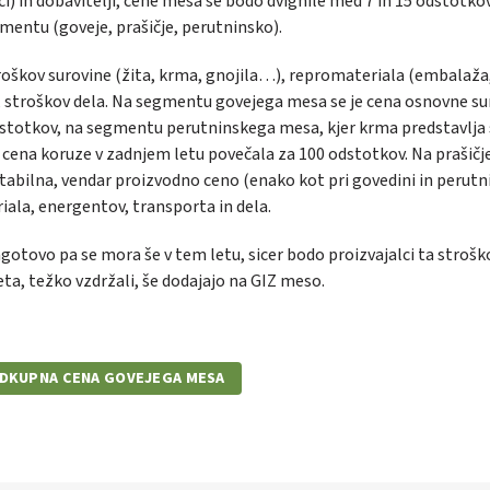
i) in dobavitelji, cene mesa se bodo dvignile med 7 in 15 odstotkov
entu (goveje, prašičje, perutninsko).
troškov surovine (žita, krma, gnojila…), repromateriala (embalaža
e), stroškov dela. Na segmentu govejega mesa se je cena osnovne su
odstotkov, na segmentu perutninskega mesa, kjer krma predstavlja 
 cena koruze v zadnjem letu povečala za 100 odstotkov. Na prašič
abilna, vendar proizvodno ceno (enako kot pri govedini in perutni
iala, energentov, transporta in dela.
agotovo pa se mora še v tem letu, sicer bodo proizvajalci ta strošk
leta, težko vzdržali, še dodajajo na GIZ meso.
DKUPNA CENA GOVEJEGA MESA