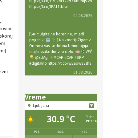
,
https://t.co/E7ekAEr2JN #kmetijstvo
https://t.co/fPA11tblvn
02.08.2026
,
rovine
[SKP: Digitalne korenine, mladi
skoraj
poganjki
] Na kmetiji Žigart v
jem
Orehovi vasi sodobna tehnologija
ni)
olajša vsakodnevno delo.
VEČ
@EUAgri #IMCAP #CAP #SKP
#digitalno https://t.co/wEaow88sh8
ovni
01.08.2026
Valter Kobal in Mojca Tiršek vodita
Vreme
ekološko vinsko posestvo Fedora
na Krasu.
VEČ
Ljubljana
https://t.co/LaVojgKwfF
https://t.co/QHIZn0XP70
30.9 °C
Plohe
PETEK
30.07.2026
PET.
SOB.
NED.