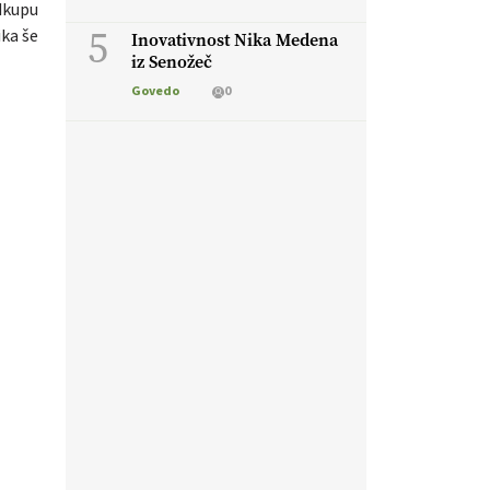
odkupu
5
ika še
Inovativnost Nika Medena
iz Senožeč
Govedo
0