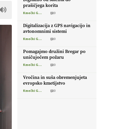
prašičjega korita
Kmečki Glas
0
Digitalizacija z GPS navigacijo in
avtonomnimi sistemi
Kmečki Glas
0
Pomagajmo družini Bregar po
uničujočem požaru
Kmečki Glas
0
Vročina in suša obremenjujeta
evropsko kmetijstvo
Kmečki Glas
0