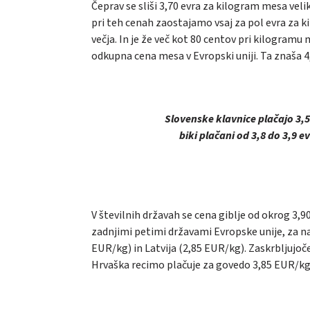
Čeprav se sliši 3,70 evra za kilogram mesa ve
pri teh cenah zaostajamo vsaj za pol evra za kil
večja. In je že več kot 80 centov pri kilogramu 
odkupna cena mesa v Evropski uniji. Ta znaša 4
Slovenske klavnice plačajo 3,5
biki plačani od 3,8 do 3,9 e
V številnih državah se cena giblje od okrog 3
zadnjimi petimi državami Evropske unije, za na
EUR/kg) in Latvija (2,85 EUR/kg). Zaskrbljujoče 
Hrvaška recimo plačuje za govedo 3,85 EUR/kg 