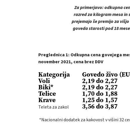
Za primerjavo: odkupna cena 
razred za kilogram mesa in s
prejemajo še premijo za višj
goveda starosti pod 18 mesec
Preglednica 1: Odkupna cena govejega mesa
november 2021, cena brez DDV
Kategorija
Govedo živo (E
Voli
2,19 do 2,27
Biki*
2,19 do 2,27
Telice
1,70 do 1,88
Krave
1,25 do 1,57
3,56 do 3,87
Teleta za zakol
*Nacionalni dodatek za kakovost v višini 32 c