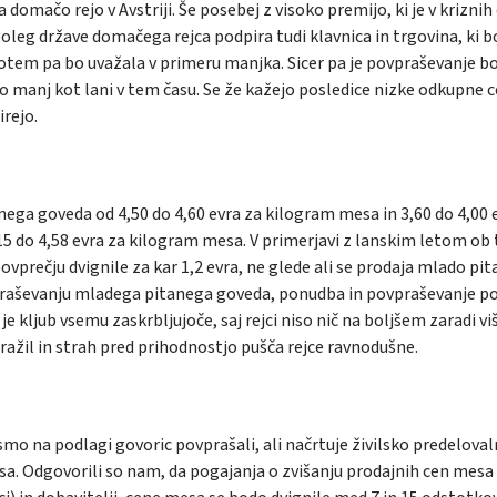
domačo rejo v Avstriji. Še posebej z visoko premijo, ki je v kriznih
oleg države domačega rejca podpira tudi klavnica in trgovina, ki b
tem pa bo uvažala v primeru manjka. Sicer pa je povpraševanje b
 manj kot lani v tem času. Se že kažejo posledice nizke odkupne c
irejo.
ga goveda od 4,50 do 4,60 evra za kilogram mesa in 3,60 do 4,00 
15 do 4,58 evra za kilogram mesa. V primerjavi z lanskim letom ob
ovprečju dvignile za kar 1,2 evra, ne glede ali se prodaja mlado pi
ovpraševanju mladega pitanega goveda, ponudba in povpraševanje p
 kljub vsemu zaskrbljujoče, saj rejci niso nič na boljšem zaradi viš
ražil in strah pred prihodnostjo pušča rejce ravnodušne.
o na podlagi govoric povprašali, ali načrtuje živilsko predelova
. Odgovorili so nam, da pogajanja o zvišanju prodajnih cen mesa