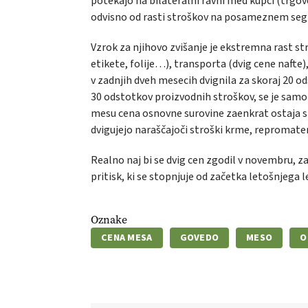
potekajo na bilateralni ravni med kupci (trgovc
odvisno od rasti stroškov na posameznem segm
Vzrok za njihovo zvišanje je ekstremna rast s
etikete, folije…), transporta (dvig cene naft
v zadnjih dveh mesecih dvignila za skoraj 20 
30 odstotkov proizvodnih stroškov, se je samo
mesu cena osnovne surovine zaenkrat ostaja st
dvigujejo naraščajoči stroški krme, repromater
Realno naj bi se dvig cen zgodil v novembru, z
pritisk, ki se stopnjuje od začetka letošnjega 
Oznake
CENA MESA
GOVEDO
MESO
O