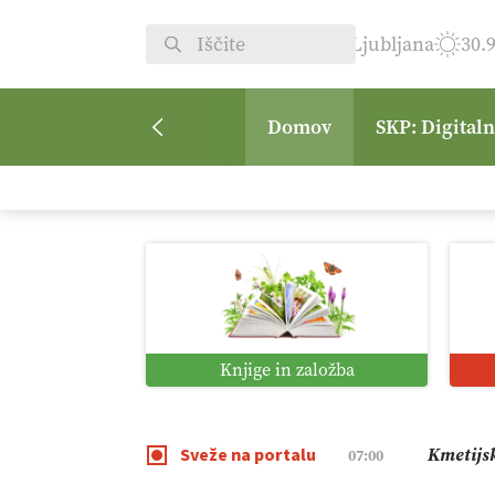
Ljubljana
30.
Domov
SKP: Digital
Digitali
12:11
Pomagaj
09:09
Vrt Dvor
08:50
Knjige in založba
Kmetijsk
07:00
Sveže na portalu
Digitaln
01:38