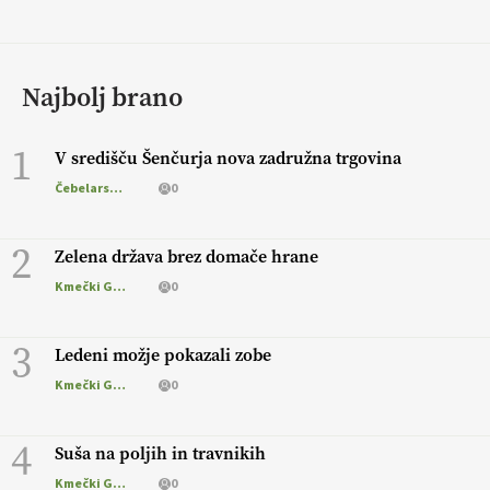
Najbolj brano
1
V središču Šenčurja nova zadružna trgovina
Čebelarstvo
0
2
Zelena država brez domače hrane
Kmečki Glas
0
3
Ledeni možje pokazali zobe
Kmečki Glas
0
4
Suša na poljih in travnikih
Kmečki Glas
0