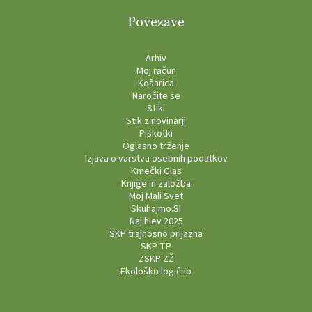
Povezave
Arhiv
Moj račun
Košarica
Naročite se
Stiki
Stik z novinarji
Piškotki
Oglasno trženje
Izjava o varstvu osebnih podatkov
Kmečki Glas
Knjige in založba
Moj Mali Svet
Skuhajmo.SI
Naj hlev 2025
SKP trajnosno prijazna
SKP TP
ZSKP ZŽ
Ekološko logično