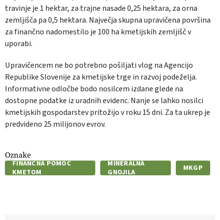
travinje je 1 hektar, za trajne nasade 0,25 hektara, za orna
zemljišča pa 0,5 hektara. Največja skupna upravičena površina
za finančno nadomestilo je 100 ha kmetijskih zemljišč v
uporabi.
Upravičencem ne bo potrebno pošiljati vlog na Agencijo
Republike Slovenije za kmetijske trge in razvoj podeželja.
Informativne odločbe bodo nosilcem izdane glede na
dostopne podatke iz uradnih evidenc. Nanje se lahko nosilci
kmetijskih gospodarstev pritožijo v roku 15 dni. Za ta ukrep je
predvideno 25 milijonov evrov.
Oznake
FINANČNA POMOČ
MINERALNA
MKGP
KMETOM
GNOJILA