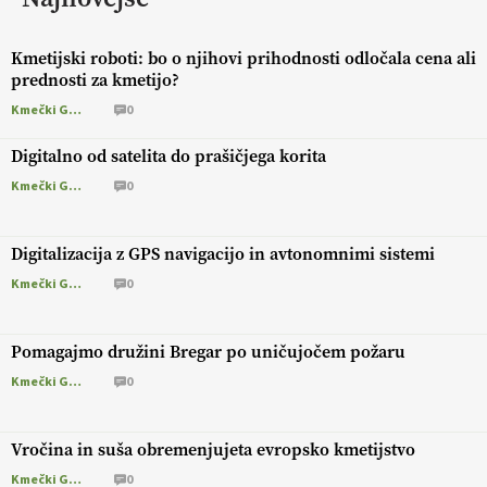
Kmetijski roboti: bo o njihovi prihodnosti odločala cena ali
prednosti za kmetijo?
Kmečki Glas
0
Digitalno od satelita do prašičjega korita
Kmečki Glas
0
Digitalizacija z GPS navigacijo in avtonomnimi sistemi
Kmečki Glas
0
Pomagajmo družini Bregar po uničujočem požaru
Kmečki Glas
0
Vročina in suša obremenjujeta evropsko kmetijstvo
Kmečki Glas
0