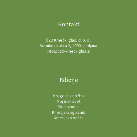
Kontakt
ČZD Kmečki glas, d. o. o .
Vurnikova ulica 2, 1000 Ljubljana
info@czd-kmeckiglas.si
Edicije
Knjige in založba
Moj mali svet
Skuhajmo.si
Kmetijski oglasnik
Kmetijska borza