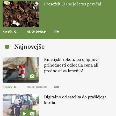
[EKOloško = LOGIČNO
]
Mulčer
– naravna pot do zdravih tal
Presežek EU se je letos povečal
. VEČ
https://t.co/J7RkeaYpYu @EUAgri #IMCAP #CAP
https://t.co/RVG0FzcQN6
14.07.2026
Kmečki Glas
03.06.26 09:24
0
[EKOloško = LOGIČNO
] Zdravje rastlin je ključno za
prehransko
varnost,
okolje in kakovost življenja. VEČ
Najnovejše
https://t.co/K0USFPJ5fJ @EUAgri #IMCAP #CAP
https://t.co/vcHhoOixHy
14.07.2026
Kmetijski roboti: bo o njihovi
prihodnosti odločala cena ali
prednosti za kmetijo?
[EKOloško = LOGIČNO
]
Danes ni pomembna le količina hrane,
ampak tudi način njene pridelave
. VEČ
https://t.co/bKGeI4ZcNi
@EUAgri #imcap #cap #blog https://t.co/2sllAmcKwG
Kmečki Glas
06.08.26 07:00
0
14.07.2026
Digitalno od satelita do prašičjega
korita
[EKOloško = LOGIČNO
]
Kakovostna ekološka semena in
prilagojene sorte
so temelj uspešne ekološke pridelave.
VEČ