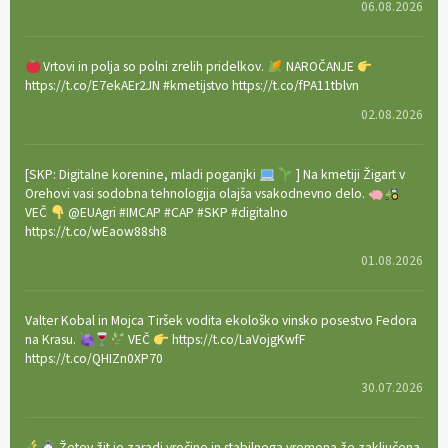
06.08.2026
Vrtovi in polja so polni zrelih pridelkov.
NAROČANJE
https://t.co/E7ekAEr2JN #kmetijstvo https://t.co/fPA11tblvn
02.08.2026
[SKP: Digitalne korenine, mladi poganjki
] Na kmetiji Žigart v
Orehovi vasi sodobna tehnologija olajša vsakodnevno delo.
VEČ
@EUAgri #IMCAP #CAP #SKP #digitalno
https://t.co/wEaow88sh8
01.08.2026
Valter Kobal in Mojca Tiršek vodita ekološko vinsko posestvo Fedora
na Krasu.
VEČ
https://t.co/LaVojgKwfF
https://t.co/QHIZn0XP70
30.07.2026
Žetev žit je zaradi vročine in stabilnega vremena že zaključena.