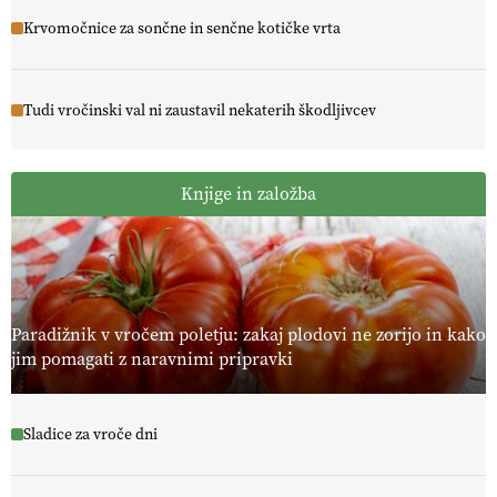
Krvomočnice za sončne in senčne kotičke vrta
Tudi vročinski val ni zaustavil nekaterih škodljivcev
Knjige in založba
Paradižnik v vročem poletju: zakaj plodovi ne zorijo in kako
jim pomagati z naravnimi pripravki
Sladice za vroče dni