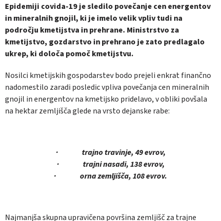
Epidemiji covida-19 je sledilo povečanje cen energentov
in mineralnih gnojil, ki je imelo velik vpliv tudi na
področju kmetijstva in prehrane. Ministrstvo za
kmetijstvo, gozdarstvo in prehrano je zato predlagalo
ukrep, ki določa pomoč kmetijstvu.
Nosilci kmetijskih gospodarstev bodo prejeli enkrat finančno
nadomestilo zaradi posledic vpliva povečanja cen mineralnih
gnojil in energentov na kmetijsko pridelavo, v obliki povšala
na hektar zemljišča glede na vrsto dejanske rabe:
· trajno travinje, 49 evrov,
· trajni nasadi, 138 evrov,
· orna zemljišča, 108 evrov.
Najmanjša skupna upravičena površina zemljišč za trajne