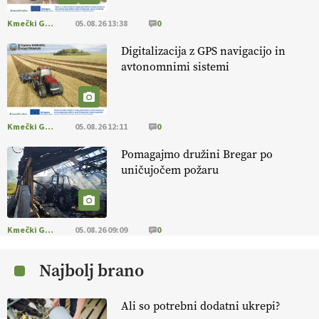
https://t.co/OQSsax7l8V @EUAgri #IMCAP #CAP
https://t.co/PAL0zlhVia
Kmečki Glas
05.08.26 13:38
0
13.07.2026
Digitalizacija z GPS navigacijo in
avtonomnimi sistemi
[EKOloško = LOGIČNO
]
Na kmetiji Polone Ratajc je pridelava
aronije
v dobrem desetletju zrasla v uspešno kmetijsko in
podjetniško zgodbo.
VEČ
https://t.co/EulJoSBYMi @EUAgri
#IMCAP #CAP https://t.co/xp1oihBDaJ
Kmečki Glas
05.08.26 12:11
0
13.07.2026
Pomagajmo družini Bregar po
uničujočem požaru
[EKOloško = LOGIČNO
]
Ekološka vina so vse bolj iskana doma in
v tujini
. Zato je ekološka pridelava odlična priložnost za slovenske
vinarje
. VEČ
https://t.co/XAe9EbeAbK @EUAgri #IMCAP #CAP
https://t.co/01qpoeLyNP
Kmečki Glas
05.08.26 09:09
0
13.07.2026
Najbolj brano
[EKOloško = LOGIČNO
] Mladi
so ključni za prihodnost
kmetijstva in uspešno prenovo kmetij
. VEČ
Ali so potrebni dodatni ukrepi?
https://t.co/RRn8unbwXp @EUAgri #IMCAP #CAP