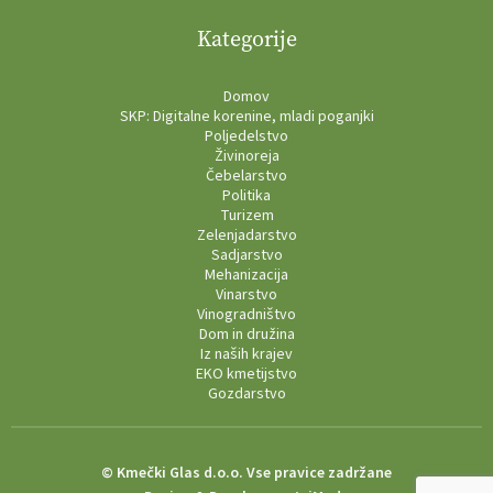
Kategorije
Domov
SKP: Digitalne korenine, mladi poganjki
Poljedelstvo
Živinoreja
Čebelarstvo
Politika
Turizem
Zelenjadarstvo
Sadjarstvo
Mehanizacija
Vinarstvo
Vinogradništvo
Dom in družina
Iz naših krajev
EKO kmetijstvo
Gozdarstvo
© Kmečki Glas d.o.o. Vse pravice zadržane