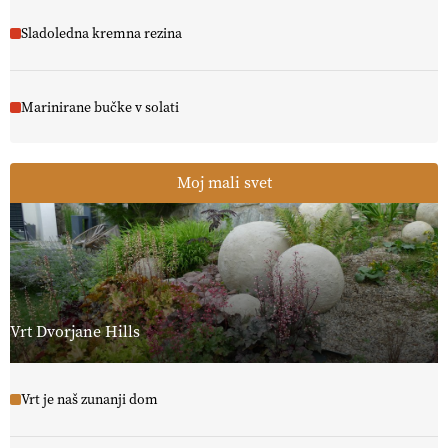
Sladoledna kremna rezina
Marinirane bučke v solati
Moj mali svet
Vrt Dvorjane Hills
Vrt je naš zunanji dom