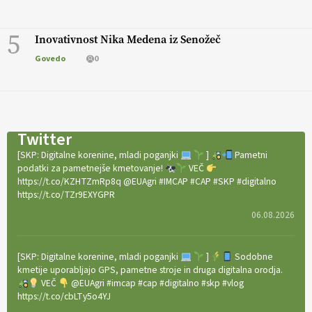
5
Inovativnost Nika Medena iz Senožeč
Govedo
0
Twitter
[SKP: Digitalne korenine, mladi poganjki
]
Pametni
podatki za pametnejše kmetovanje!
VEČ
https://t.co/KZHTZmRp8q @EUAgri #IMCAP #CAP #SKP #digitalno
https://t.co/TZr9EXYGPR
06.08.2026
[SKP: Digitalne korenine, mladi poganjki
]
Sodobne
kmetije uporabljajo GPS, pametne stroje in druga digitalna orodja.
VEČ
@EUAgri #imcap #cap #digitalno #skp #vlog
https://t.co/cbLTy5o4YJ