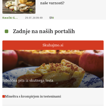
naše varnosti?
Kmečki Glas
29.07.26 09:49
0
Zadnje na naših portalih
Skuhajmo.si
Jabolčna pita iz skutnega testa
Mineštra s krompirjem in testeninami