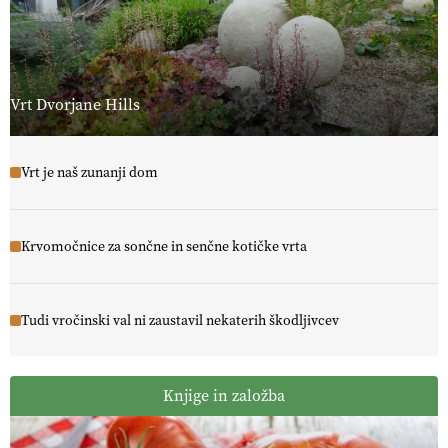
Vrt Dvorjane Hills
Vrt je naš zunanji dom
Krvomočnice za sončne in senčne kotičke vrta
Tudi vročinski val ni zaustavil nekaterih škodljivcev
Knjige in založba