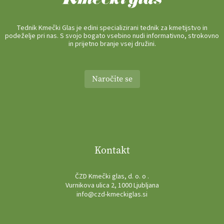
Tednik Kmečki Glas je edini specializirani tednik za kmetijstvo in
podeželje pri nas. S svojo bogato vsebino nudi informativno, strokovno
in prijetno branje vsej družini.
Naročite se
Kontakt
ČZD Kmečki glas, d. o. o .
Vurnikova ulica 2, 1000 Ljubljana
info@czd-kmeckiglas.si