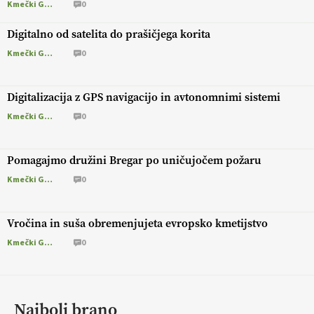
Kmečki Glas
0
Digitalno od satelita do prašičjega korita
Kmečki Glas
0
Digitalizacija z GPS navigacijo in avtonomnimi sistemi
Kmečki Glas
0
Pomagajmo družini Bregar po uničujočem požaru
Kmečki Glas
0
Vročina in suša obremenjujeta evropsko kmetijstvo
Kmečki Glas
0
Najbolj brano