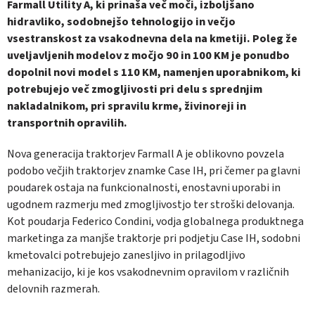
Farmall Utility A, ki prinaša več moči, izboljšano
hidravliko, sodobnejšo tehnologijo in večjo
vsestranskost za vsakodnevna dela na kmetiji. Poleg že
uveljavljenih modelov z močjo 90 in 100 KM je ponudbo
dopolnil novi model s 110 KM, namenjen uporabnikom, ki
potrebujejo več zmogljivosti pri delu s sprednjim
nakladalnikom, pri spravilu krme, živinoreji in
transportnih opravilih.
Nova generacija traktorjev Farmall A je oblikovno povzela
podobo večjih traktorjev znamke Case IH, pri čemer pa glavni
poudarek ostaja na funkcionalnosti, enostavni uporabi in
ugodnem razmerju med zmogljivostjo ter stroški delovanja.
Kot poudarja Federico Condini, vodja globalnega produktnega
marketinga za manjše traktorje pri podjetju Case IH, sodobni
kmetovalci potrebujejo zanesljivo in prilagodljivo
mehanizacijo, ki je kos vsakodnevnim opravilom v različnih
delovnih razmerah.