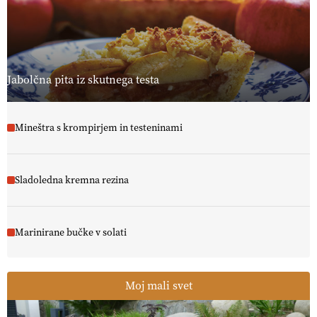
[EKOloško = LOGIČNO
]
Ekološka reja kokoši skrbi za živali
, okolje
in kakovostna jajca
. VEČ
https://t.co/PX49GVsP1M
@EUAgri #IMCAP #CAP https://t.co/a1xatzEeid
13.07.2026
Jabolčna pita iz skutnega testa
Mineštra s krompirjem in testeninami
Sladoledna kremna rezina
Marinirane bučke v solati
Moj mali svet