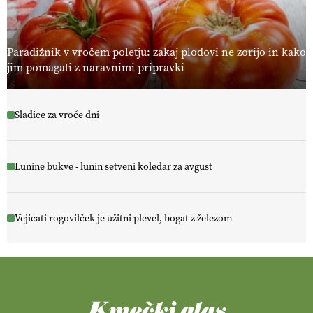
Paradižnik v vročem poletju: zakaj plodovi ne zorijo in kako
jim pomagati z naravnimi pripravki
Sladice za vroče dni
Lunine bukve - lunin setveni koledar za avgust
Vejicati rogovilček je užitni plevel, bogat z železom