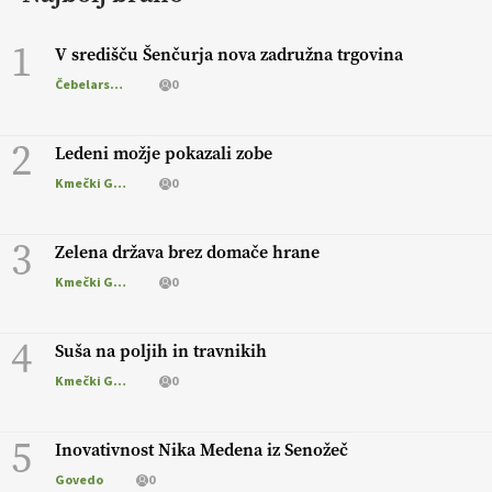
1
V središču Šenčurja nova zadružna trgovina
Čebelarstvo
0
2
Ledeni možje pokazali zobe
Kmečki Glas
0
3
Zelena država brez domače hrane
Kmečki Glas
0
4
Suša na poljih in travnikih
Kmečki Glas
0
5
Inovativnost Nika Medena iz Senožeč
Govedo
0