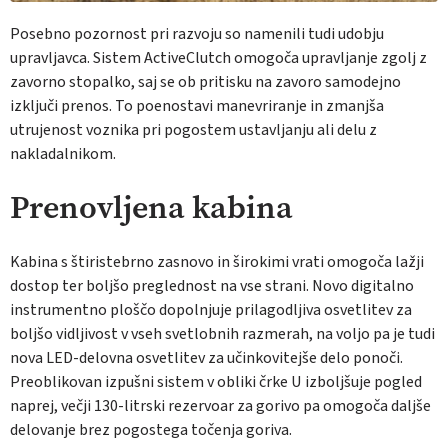
Posebno pozornost pri razvoju so namenili tudi udobju
upravljavca. Sistem ActiveClutch omogoča upravljanje zgolj z
zavorno stopalko, saj se ob pritisku na zavoro samodejno
izključi prenos. To poenostavi manevriranje in zmanjša
utrujenost voznika pri pogostem ustavljanju ali delu z
nakladalnikom.
Prenovljena
kabina
Kabina s štiristebrno zasnovo in širokimi vrati omogoča lažji
dostop ter boljšo preglednost na vse strani. Novo digitalno
instrumentno ploščo dopolnjuje prilagodljiva osvetlitev za
boljšo vidljivost v vseh svetlobnih razmerah, na voljo pa je tudi
nova LED-delovna osvetlitev za učinkovitejše delo ponoči.
Preoblikovan izpušni sistem v obliki črke U izboljšuje pogled
naprej, večji 130-litrski rezervoar za gorivo pa omogoča daljše
delovanje brez pogostega točenja goriva.