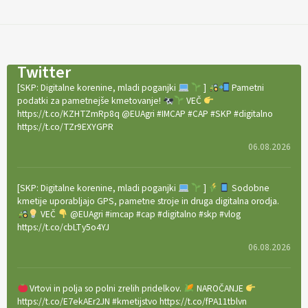
Twitter
[SKP: Digitalne korenine, mladi poganjki
]
Pametni
podatki za pametnejše kmetovanje!
VEČ
https://t.co/KZHTZmRp8q @EUAgri #IMCAP #CAP #SKP #digitalno
https://t.co/TZr9EXYGPR
06.08.2026
[SKP: Digitalne korenine, mladi poganjki
]
Sodobne
kmetije uporabljajo GPS, pametne stroje in druga digitalna orodja.
VEČ
@EUAgri #imcap #cap #digitalno #skp #vlog
https://t.co/cbLTy5o4YJ
06.08.2026
Vrtovi in polja so polni zrelih pridelkov.
NAROČANJE
https://t.co/E7ekAEr2JN #kmetijstvo https://t.co/fPA11tblvn