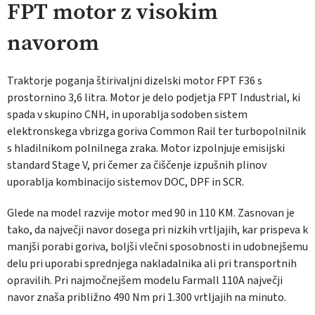
FPT motor z visokim
navorom
Traktorje poganja štirivaljni dizelski motor FPT F36 s
prostornino 3,6 litra. Motor je delo podjetja FPT Industrial, ki
spada v skupino CNH, in uporablja sodoben sistem
elektronskega vbrizga goriva Common Rail ter turbopolnilnik
s hladilnikom polnilnega zraka. Motor izpolnjuje emisijski
standard Stage V, pri čemer za čiščenje izpušnih plinov
uporablja kombinacijo sistemov DOC, DPF in SCR.
Glede na model razvije motor med 90 in 110 KM. Zasnovan je
tako, da največji navor dosega pri nizkih vrtljajih, kar prispeva k
manjši porabi goriva, boljši vlečni sposobnosti in udobnejšemu
delu pri uporabi sprednjega nakladalnika ali pri transportnih
opravilih. Pri najmočnejšem modelu Farmall 110A največji
navor znaša približno 490 Nm pri 1.300 vrtljajih na minuto.