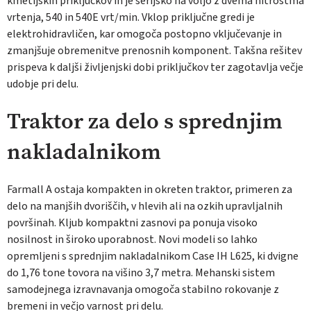
kmetijskih priključkov in je serijsko na voljo z dvema hitrostma
vrtenja, 540 in 540E vrt/min. Vklop priključne gredi je
elektrohidravličen, kar omogoča postopno vključevanje in
zmanjšuje obremenitve prenosnih komponent. Takšna rešitev
prispeva k daljši življenjski dobi priključkov ter zagotavlja večje
udobje pri delu.
Traktor za delo s sprednjim
nakladalnikom
Farmall A ostaja kompakten in okreten traktor, primeren za
delo na manjših dvoriščih, v hlevih ali na ozkih upravljalnih
površinah. Kljub kompaktni zasnovi pa ponuja visoko
nosilnost in široko uporabnost. Novi modeli so lahko
opremljeni s sprednjim nakladalnikom Case IH L625, ki dvigne
do 1,76 tone tovora na višino 3,7 metra. Mehanski sistem
samodejnega izravnavanja omogoča stabilno rokovanje z
bremeni in večjo varnost pri delu.