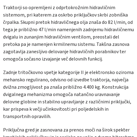
Traktorji so opremljeni z odprtokrožnim hidravličnim
sistemom, pri katerem za oskrbo priključkov skrbi zobniška
črpalka. Skupni pretok hidravličnega olja znaša do 82 l/min, od
tega je približno 47 l/min namenjenih zadnjemu hidravličnemu
dvigalu in zunanjim hidravličnim ventilom, preostali del
pretoka pa je namenjen krmilnemu sistemu. Takšna zasnova
zagotavlja zanesljivo delovanje hidravličnih porabnikov ter
omogoča sočasno izvajanje več delovnih funkcij.
Zadnje tritočkovno vpetje kategorije II je elektronsko oziroma
mehansko regulirano, odvisno od izvedbe traktorja, največja
dvižna zmogljivost pa znaša približno 4.400 kg. Konstrukcija
dvigalnega mehanizma omogoča natančno uravnavanje
delovne globine in stabilno upravljanje z različnimi priključki,
kar prispeva k večji učinkovitosti pri poljedelskih in
transportnih opravilih.
Priključna gred je zasnovana za prenos moči na širok spekter