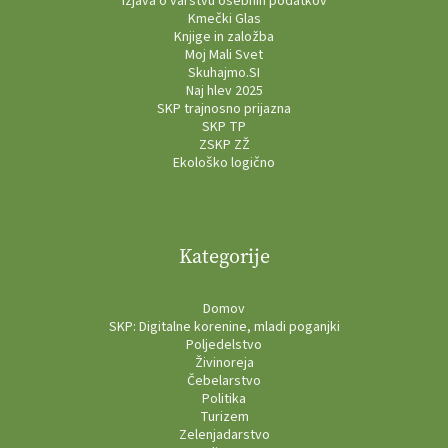
Izjava o varstvu osebnih podatkov
Kmečki Glas
Knjige in založba
Moj Mali Svet
Skuhajmo.SI
Naj hlev 2025
SKP trajnosno prijazna
SKP TP
ZSKP ZŽ
Ekološko logično
Kategorije
Domov
SKP: Digitalne korenine, mladi poganjki
Poljedelstvo
Živinoreja
Čebelarstvo
Politika
Turizem
Zelenjadarstvo