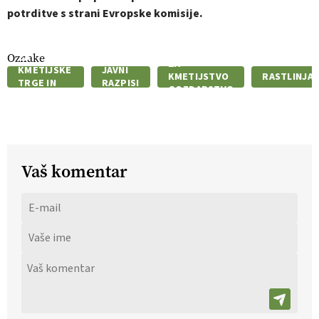
potrditve s strani Evropske komisije.
AGENCIJA
MINISTRSTVO
Oznake
ZA
ZA
KMETIJSKE
JAVNI
KMETIJSTVO
RASTLINJAK
TRGE IN
RAZPISI
GOZDARSTVO
RAZVOJ
IN PREHR
PODEŽELJA
Vaš komentar