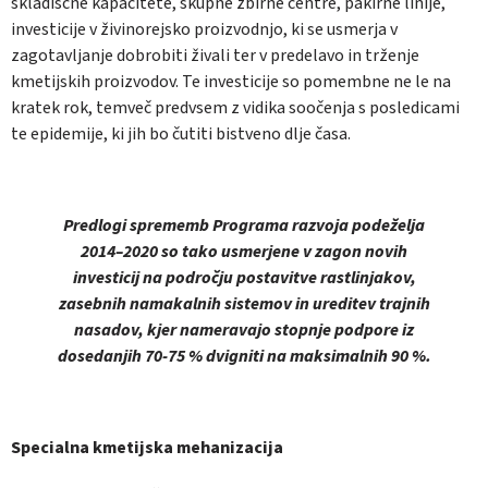
skladiščne kapacitete, skupne zbirne centre, pakirne linije,
investicije v živinorejsko proizvodnjo, ki se usmerja v
zagotavljanje dobrobiti živali ter v predelavo in trženje
kmetijskih proizvodov. Te investicije so pomembne ne le na
kratek rok, temveč predvsem z vidika soočenja s posledicami
te epidemije, ki jih bo čutiti bistveno dlje časa.
Predlogi sprememb Programa razvoja podeželja
2014–2020 so tako usmerjene v zagon novih
investicij na področju postavitve rastlinjakov,
zasebnih namakalnih sistemov in ureditev trajnih
nasadov, kjer nameravajo stopnje podpore iz
dosedanjih 70-75 % dvigniti na maksimalnih 90 %.
Specialna kmetijska mehanizacija