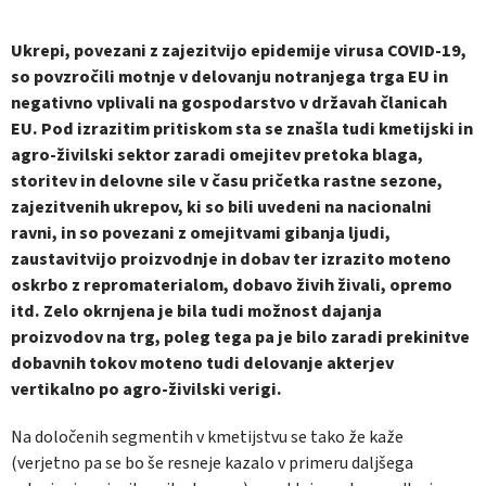
Ukrepi, povezani z zajezitvijo epidemije virusa COVID-19,
so povzročili motnje v delovanju notranjega trga EU in
negativno vplivali na gospodarstvo v državah članicah
EU.
Pod izrazitim pritiskom sta se znašla tudi kmetijski in
agro-živilski sektor zaradi omejitev pretoka blaga,
storitev in delovne sile v času pričetka rastne sezone,
zajezitvenih ukrepov, ki so bili uvedeni na nacionalni
ravni, in so povezani z omejitvami gibanja ljudi,
zaustavitvijo proizvodnje in dobav ter izrazito moteno
oskrbo z repromaterialom, dobavo živih živali, opremo
itd. Zelo okrnjena je bila tudi možnost dajanja
proizvodov na trg, poleg tega pa je bilo zaradi prekinitve
dobavnih tokov moteno tudi delovanje akterjev
vertikalno po agro-živilski verigi.
Na določenih segmentih v kmetijstvu se tako že kaže
(verjetno pa se bo še resneje kazalo v primeru daljšega