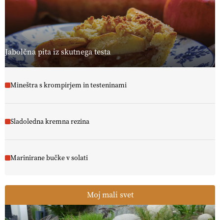
Jabolčna pita iz skutnega testa
Mineštra s krompirjem in testeninami
Sladoledna kremna rezina
Marinirane bučke v solati
Moj mali svet