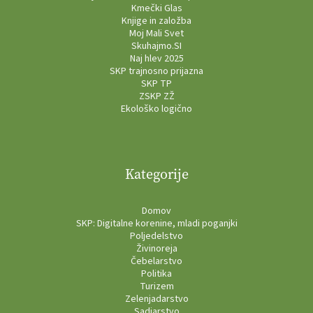
Kmečki Glas
Knjige in založba
Moj Mali Svet
Skuhajmo.SI
Naj hlev 2025
SKP trajnosno prijazna
SKP TP
ZSKP ZŽ
Ekološko logično
Kategorije
Domov
SKP: Digitalne korenine, mladi poganjki
Poljedelstvo
Živinoreja
Čebelarstvo
Politika
Turizem
Zelenjadarstvo
Sadjarstvo