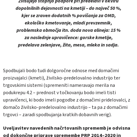
Zvišujejo stopnjo podpore pri predelavi v okviru
dopolnilnih dejavnosti na kmetiji – do največ 50 %,
kjer se zraven dodatnih % povišanja za OMD,
ekološko kmetovanje, mladi prevzemnik,
problemska območja itn. doda nova alineja: 15 %
za naslednje upravičence: gorske kmetije,
predelava zelenjave, žita, mesa, mleka in sadja.
Spodbujali bodo tudi dolgoročne odnose med domačimi
proizvajalci (kmeti), živilsko-predelovalno industrijo ter
trgovskimi sistemi (spremeniti nameravajo merila na
podukrepu 4.2 – prednost v točkovanju bodo imeli tisti
upravičenci, ki bodo imeli pogodbe z domačimi pridelovalci, z
domačo živilsko-predelovalno industrijo – ta pa z domačimi
trgovci – zaradi spodbujanja kratkih dobavnih verig).
Uveljavitev navedenih načrtovanih sprememb je odvisna
od dokončne priprave spremembe PRP 2014–2020 in