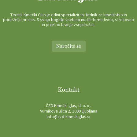
Tednik Kmečki Glas je edini specializirani tednik za kmetijstvo in
podeželje pri nas. S svojo bogato vsebino nudi informativno, strokovno
in prijetno branje vsej družini.
Naročite se
Kontakt
ČZD Kmečki glas, d. o. o .
Vurnikova ulica 2, 1000 Ljubljana
info@czd-kmeckiglas.si