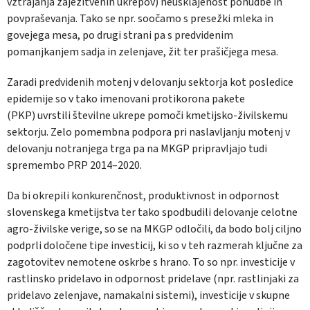
vztrajanja zajezitvenih ukrepov) neusklajenost ponudbe in
povpraševanja. Tako se npr. soočamo s presežki mleka in
govejega mesa, po drugi strani pa s predvidenim
pomanjkanjem sadja in zelenjave, žit ter prašičjega mesa.
Zaradi predvidenih motenj v delovanju sektorja kot posledice
epidemije so v tako imenovani protikorona pakete
(PKP) uvrstili številne ukrepe pomoči kmetijsko-živilskemu
sektorju. Zelo pomembna podpora pri naslavljanju motenj v
delovanju notranjega trga pa na MKGP pripravljajo tudi
spremembo PRP 2014–2020.
Da bi okrepili konkurenčnost, produktivnost in odpornost
slovenskega kmetijstva ter tako spodbudili delovanje celotne
agro-živilske verige, so se na MKGP odločili, da bodo bolj ciljno
podprli določene tipe investicij, ki so v teh razmerah ključne za
zagotovitev nemotene oskrbe s hrano. To so npr. investicije v
rastlinsko pridelavo in odpornost pridelave (npr. rastlinjaki za
pridelavo zelenjave, namakalni sistemi), investicije v skupne