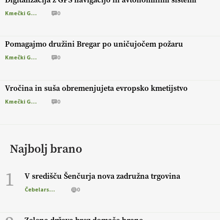
Kmečki Glas
0
Pomagajmo družini Bregar po uničujočem požaru
Kmečki Glas
0
Vročina in suša obremenjujeta evropsko kmetijstvo
Kmečki Glas
0
Najbolj brano
1
V središču Šenčurja nova zadružna trgovina
Čebelarstvo
0