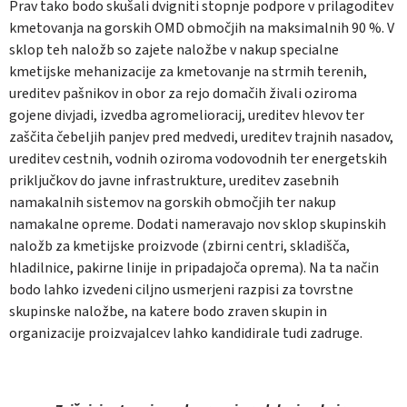
Prav tako bodo skušali dvigniti stopnje podpore v prilagoditev
kmetovanja na gorskih OMD območjih na maksimalnih 90 %. V
sklop teh naložb so zajete naložbe v nakup specialne
kmetijske mehanizacije za kmetovanje na strmih terenih,
ureditev pašnikov in obor za rejo domačih živali oziroma
gojene divjadi, izvedba agromelioracij, ureditev hlevov ter
zaščita čebeljih panjev pred medvedi, ureditev trajnih nasadov,
ureditev cestnih, vodnih oziroma vodovodnih ter energetskih
priključkov do javne infrastrukture, ureditev zasebnih
namakalnih sistemov na gorskih območjih ter nakup
namakalne opreme. Dodati nameravajo nov sklop skupinskih
naložb za kmetijske proizvode (zbirni centri, skladišča,
hladilnice, pakirne linije in pripadajoča oprema). Na ta način
bodo lahko izvedeni ciljno usmerjeni razpisi za tovrstne
skupinske naložbe, na katere bodo zraven skupin in
organizacije proizvajalcev lahko kandidirale tudi zadruge.