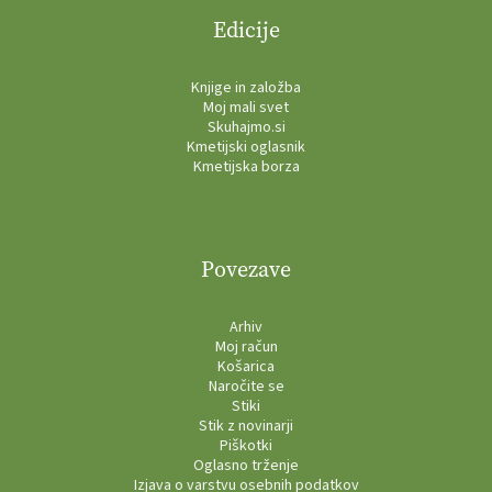
Edicije
Knjige in založba
Moj mali svet
Skuhajmo.si
Kmetijski oglasnik
Kmetijska borza
Povezave
Arhiv
Moj račun
Košarica
Naročite se
Stiki
Stik z novinarji
Piškotki
Oglasno trženje
Izjava o varstvu osebnih podatkov