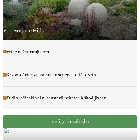
Vrt Dvorjane Hills
Vrt je naš zunanji dom
Krvomočnice za sončne in senčne kotičke vrta
Tudi vročinski val ni zaustavil nekaterih škodljivcev
Knjige in založba