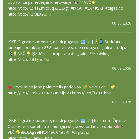
podatki za pametnejše kmetovanje!
VEČ
https://t.co/KZHTZmRp8q @EUAgri #IMCAP #CAP #SKP #digitalno
https://t.co/TZr9EXYGPR
06.08.2026
[SKP: Digitalne korenine, mladi poganjki
]
Sodobne
kmetije uporabljajo GPS, pametne stroje in druga digitalna orodja.
VEČ
@EUAgri #imcap #cap #digitalno #skp #vlog
https://t.co/cbLTy5o4YJ
06.08.2026
Vrtovi in polja so polni zrelih pridelkov.
NAROČANJE
https://t.co/E7ekAEr2JN #kmetijstvo https://t.co/fPA11tblvn
02.08.2026
[SKP: Digitalne korenine, mladi poganjki
] Na kmetiji Žigart v
Orehovi vasi sodobna tehnologija olajša vsakodnevno delo.
VEČ
@EUAgri #IMCAP #CAP #SKP #digitalno
https://t.co/wEaow88sh8