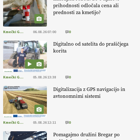
prihodnosti odločala cena ali
prednosti za kmetijo?
[EKOloško = LOGIČNO
]
Danes ni pomembna le količina hrane,
ampak tudi način njene pridelave
. VEČ
https://t.co/bKGeI4ZcNi
@EUAgri #imcap #cap #blog https://t.co/2sllAmcKwG
Kmečki Glas
06.08.26 07:00
0
14.07.2026
Digitalno od satelita do prašičjega
korita
[EKOloško = LOGIČNO
]
Kakovostna ekološka semena in
prilagojene sorte
so temelj uspešne ekološke pridelave.
VEČ
https://t.co/OQSsax7l8V @EUAgri #IMCAP #CAP
https://t.co/PAL0zlhVia
Kmečki Glas
05.08.26 13:38
0
13.07.2026
Digitalizacija z GPS navigacijo in
avtonomnimi sistemi
[EKOloško = LOGIČNO
]
Na kmetiji Polone Ratajc je pridelava
aronije
v dobrem desetletju zrasla v uspešno kmetijsko in
podjetniško zgodbo.
VEČ
https://t.co/EulJoSBYMi @EUAgri
#IMCAP #CAP https://t.co/xp1oihBDaJ
Kmečki Glas
05.08.26 12:11
0
13.07.2026
Pomagajmo družini Bregar po