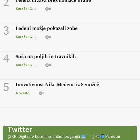
2
Zelena država brez domače hrane
Kmečki Glas
0
3
Ledeni možje pokazali zobe
Kmečki Glas
0
4
Suša na poljih in travnikih
Kmečki Glas
0
5
Inovativnost Nika Medena iz Senožeč
Govedo
0
Twitter
[SKP: Digitalne korenine, mladi poganjki
]
Pametni