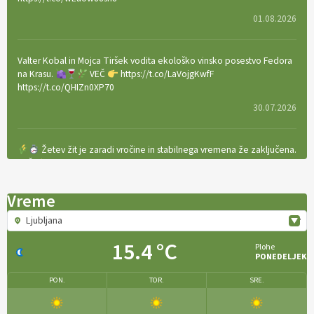
01.08.2026
Valter Kobal in Mojca Tiršek vodita ekološko vinsko posestvo Fedora
na Krasu.
VEČ
https://t.co/LaVojgKwfF
https://t.co/QHIZn0XP70
30.07.2026
Žetev žit je zaradi vročine in stabilnega vremena že zaključena.
VEČ
https://t.co/bBWaIz6Hhh https://t.co/TtKoOF5ENS
23.07.2026
Vreme
Ljubljana
[EKOloško = LOGIČNO
]
Ameriške borovnice so odlična izbira za
ekološko pridelavo.
VEČ
https://t.co/aPQkmLUy2j @EUAgri
15.4 °C
Plohe
#IMCAP #CAP https://t.co/tQd9tB1THk
PONEDELJEK
22.07.2026
PON.
TOR.
SRE.