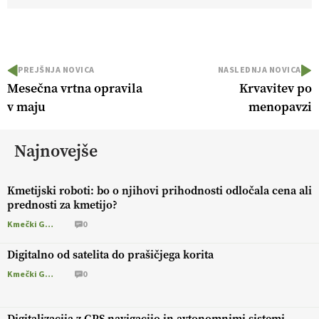
PREJŠNJA NOVICA
NASLEDNJA NOVICA
Mesečna vrtna opravila
Krvavitev po
v maju
menopavzi
Najnovejše
Kmetijski roboti: bo o njihovi prihodnosti odločala cena ali
prednosti za kmetijo?
Kmečki Glas
0
Digitalno od satelita do prašičjega korita
Kmečki Glas
0
Digitalizacija z GPS navigacijo in avtonomnimi sistemi