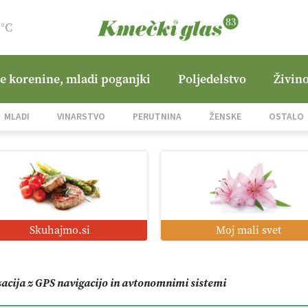
8°C
ne korenine, mladi poganjki
Poljedelstvo
Živino
jane Hills
MLADI
VINARSTVO
PERUTNINA
ŽENSKE
OSTALO
i roboti: bo o njihovi prihodnosti odločala cena ali prednosti z
o od satelita do prašičjega korita
Skuhajmo.si
Moj mali svet
zacija z GPS navigacijo in avtonomnimi sistemi
mo družini Bregar po uničujočem požaru