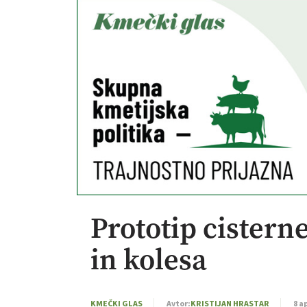
Prototip cistern
in kolesa
KMEČKI GLAS
Avtor:
KRISTIJAN HRASTAR
8 a