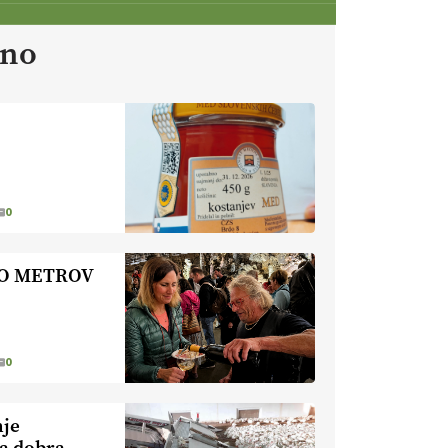
https://t.co/tQd9tB1THk
22.07.2026
ano
Traktor je nepogrešljiv, a tudi
nevaren.
Varnost na kmetiji naj
bo vedno na prvem mestu.
VEČ
https://t.co/RcsFHlxERk
#traktor #varnost #kmetijstvo
https://t.co/L4Er80AtXS
0
22.07.2026
TO METROV
[EKOloško = LOGIČNO
]
Za
uspešno ohranjanje travišč sta
ključna kmetijstvo
in predvsem
reja travojedih živali
. VEČ
https://t.co/YvDmY3UNng @EUAgri
0
#IMCAP #CAP
https://t.co/Wz0y1nUcWl
nje
21.07.2026
ka dobra