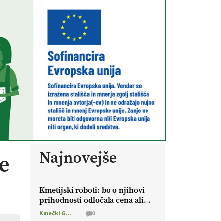
Najnovejše
ce
Kmetijski roboti: bo o njihovi
prihodnosti odločala cena ali
prednosti za kmetijo?
Kmečki Glas
0