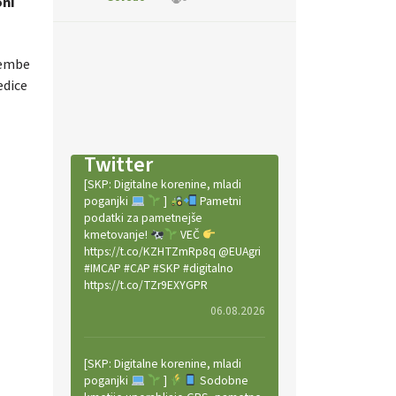
oni
membe
edice
Twitter
[SKP: Digitalne korenine, mladi
poganjki
]
Pametni
podatki za pametnejše
kmetovanje!
VEČ
https://t.co/KZHTZmRp8q @EUAgri
#IMCAP #CAP #SKP #digitalno
https://t.co/TZr9EXYGPR
06.08.2026
[SKP: Digitalne korenine, mladi
poganjki
]
Sodobne