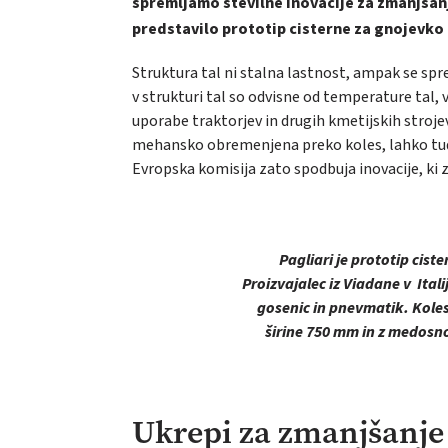
spremljamo številne inovacije za zmanjšanje
predstavilo prototip cisterne za gnojevko 
Struktura tal ni stalna lastnost, ampak se spr
v strukturi tal so odvisne od temperature tal,
uporabe traktorjev in drugih kmetijskih stroje
mehansko obremenjena preko koles, lahko tudi 
Evropska komisija zato spodbuja inovacije, ki 
Pagliari je prototip ciste
Proizvajalec iz Viadane v Itali
gosenic in pnevmatik. Kole
širine 750 mm in z medosno 
Ukrepi za zmanjšanje z