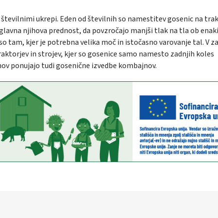
s številnimi ukrepi. Eden od številnih so namestitev gosenic na tra
e glavna njihova prednost, da povzročajo manjši tlak na tla ob enaki
 so tam, kjer je potrebna velika moč in istočasno varovanje tal. V z
traktorjev in strojev, kjer so gosenice samo namesto zadnjih koles
jnov ponujajo tudi gosenične izvedbe kombajnov.