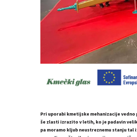
Pri uporabi kmetijske mehanizacije vedno p
še zlasti izrazito v letih, ko je padavin ve
pa moramo kljub neustreznemu stanju tal i