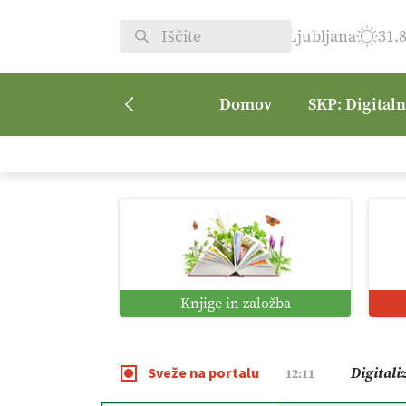
Ljubljana
31.
Domov
SKP: Digital
Vrt Dvor
08:50
Kmetijsk
07:00
Digitaln
01:38
Knjige in založba
Digitali
12:11
Sveže na portalu
Pomagaj
09:09