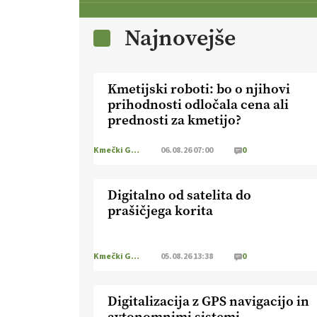
Najnovejše
Kmetijski roboti: bo o njihovi
prihodnosti odločala cena ali
prednosti za kmetijo?
Kmečki Glas
06.08.26 07:00
0
Digitalno od satelita do
prašičjega korita
Kmečki Glas
05.08.26 13:38
0
Digitalizacija z GPS navigacijo in
avtonomnimi sistemi