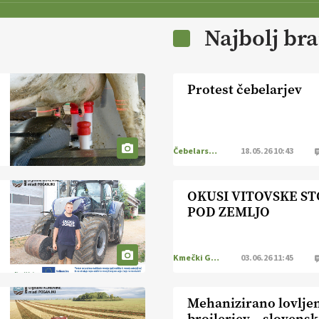
Najbolj br
Protest čebelarjev
Čebelarstvo
18.05.26 10:43
OKUSI VITOVSKE S
POD ZEMLJO
Kmečki Glas
03.06.26 11:45
Mehanizirano lovlje
brojlerjev – slovens