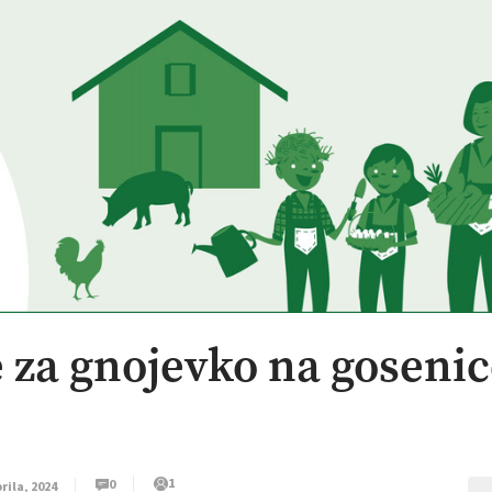
e za gnojevko na goseni
1
0
prila, 2024