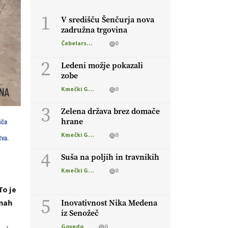
1
V središču Šenčurja nova
zadružna trgovina
Čebelarstvo
0
2
Ledeni možje pokazali
zobe
Kmečki Glas
0
3
Zelena država brez domače
hrane
Kmečki Glas
0
4
Suša na poljih in travnikih
Kmečki Glas
0
To je
5
Inovativnost Nika Medena
inah
iz Senožeč
Govedo
0