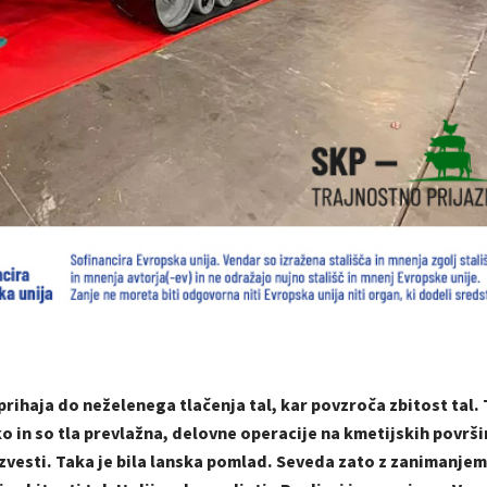
rihaja do neželenega tlačenja tal, kar povzroča zbitost tal. 
liko in so tla prevlažna, delovne operacije na kmetijskih površ
zvesti. Taka je bila lanska pomlad. Seveda zato z zanimanjem