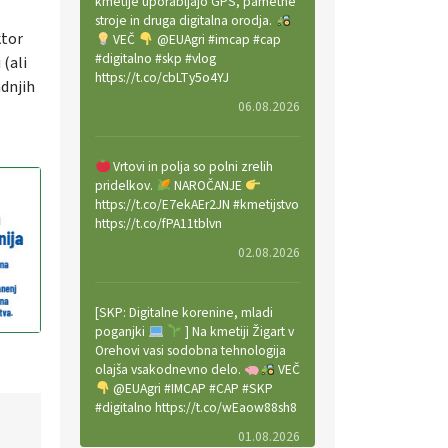
kmetije uporabljajo GPS, pametne
stroje in druga digitalna orodja.
ktor
VEČ
@EUAgri #imcap #cap
#digitalno #skp #vlog
 (ali
https://t.co/cbLTy5o4YJ
adnjih
06.08.2026
Vrtovi in polja so polni zrelih
pridelkov.
NAROČANJE
https://t.co/E7ekAEr2JN #kmetijstvo
https://t.co/fPA11tblvn
02.08.2026
[SKP: Digitalne korenine, mladi
poganjki
] Na kmetiji Žigart v
Orehovi vasi sodobna tehnologija
olajša vsakodnevno delo.
VEČ
@EUAgri #IMCAP #CAP #SKP
#digitalno https://t.co/wEaow88sh8
01.08.2026