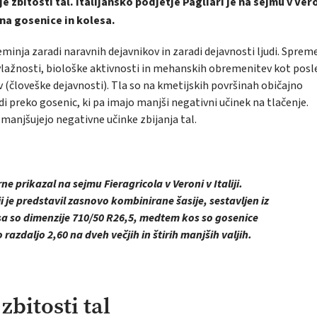
 zbitosti tal. Italijansko podjetje Pagliari je na sejmu v Ver
na gosenice in kolesa.
eminja zaradi naravnih dejavnikov in zaradi dejavnosti ljudi. Spre
 vlažnosti, biološke aktivnosti in mehanskih obremenitev kot posl
v (človeške dejavnosti). Tla so na kmetijskih površinah običajno
preko gosenic, ki pa imajo manjši negativni učinek na tlačenje.
zmanjšujejo negativne učinke zbijanja tal.
rne prikazal na sejmu Fieragricola v Veroni v Italiji.
ji je predstavil zasnovo kombinirane šasije, sestavljen iz
sa so dimenzije 710/50 R26,5, medtem kos so gosenice
razdaljo 2,60 na dveh večjih in štirih manjših valjih.
bitosti tal