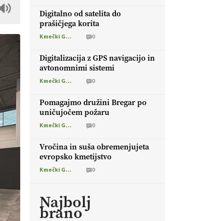
Digitalno od satelita do
prašičjega korita
Kmečki Glas
0
Digitalizacija z GPS navigacijo in
avtonomnimi sistemi
Kmečki Glas
0
Pomagajmo družini Bregar po
uničujočem požaru
Kmečki Glas
0
Vročina in suša obremenjujeta
evropsko kmetijstvo
Kmečki Glas
0
Najbolj
brano