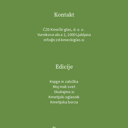
Kontakt
ČZD Kmečki glas, d. o. o .
Vurnikova ulica 2, 1000 Ljubljana
info@czd-kmeckiglas.si
Edicije
Knjige in založba
Moj mali svet
Skuhajmo.si
Kmetijski oglasnik
Kmetijska borza