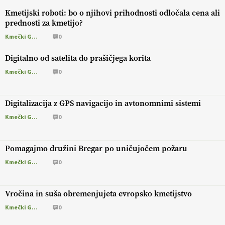
Kmetijski roboti: bo o njihovi prihodnosti odločala cena ali
prednosti za kmetijo?
Kmečki Glas
0
Digitalno od satelita do prašičjega korita
Kmečki Glas
0
Digitalizacija z GPS navigacijo in avtonomnimi sistemi
Kmečki Glas
0
Pomagajmo družini Bregar po uničujočem požaru
Kmečki Glas
0
Vročina in suša obremenjujeta evropsko kmetijstvo
Kmečki Glas
0