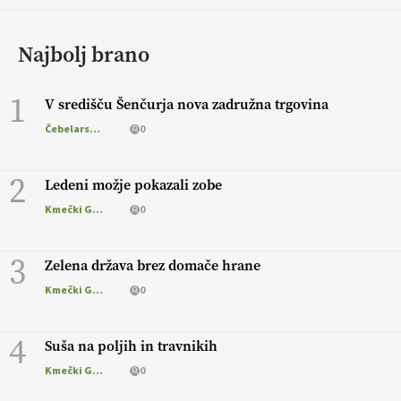
Najbolj brano
1
V središču Šenčurja nova zadružna trgovina
Čebelarstvo
0
2
Ledeni možje pokazali zobe
Kmečki Glas
0
3
Zelena država brez domače hrane
Kmečki Glas
0
4
Suša na poljih in travnikih
Kmečki Glas
0