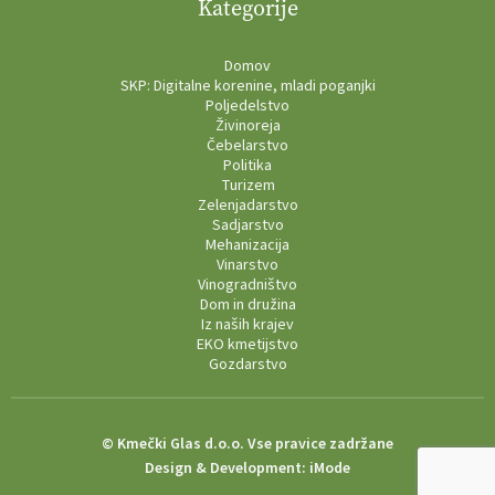
Kategorije
Domov
SKP: Digitalne korenine, mladi poganjki
Poljedelstvo
Živinoreja
Čebelarstvo
Politika
Turizem
Zelenjadarstvo
Sadjarstvo
Mehanizacija
Vinarstvo
Vinogradništvo
Dom in družina
Iz naših krajev
EKO kmetijstvo
Gozdarstvo
© Kmečki Glas d.o.o. Vse pravice zadržane
Design & Development:
iMode