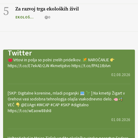
5
Za razvoj trga ekoloških živil
EKOLOŠKO LOGIČNO
0
Twitter
Vrtovi in polja so polni zrelih pridelkov.
NAROČANJE
https://t.co/E7ekAEr2JN #kmetijstvo https://t.co/fPA11tblvn
02.08.2026
[SKP: Digitalne korenine, mladi poganjki
] Na kmetiji Žigart v
Orehovi vasi sodobna tehnologija olajša vsakodnevno delo.
VEČ
@EUAgri #IMCAP #CAP #SKP #digitalno
https://t.co/wEaow88sh8
01.08.2026