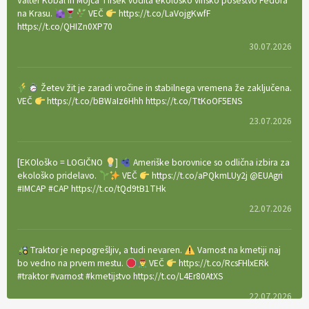
Valter Kobal in Mojca Tiršek vodita ekološko vinsko posestvo Fedora
na Krasu.
VEČ
https://t.co/LaVojgKwfF
https://t.co/QHIZn0XP70
30.07.2026
Žetev žit je zaradi vročine in stabilnega vremena že zaključena.
VEČ
https://t.co/bBWaIz6Hhh https://t.co/TtKoOF5ENS
23.07.2026
[EKOloško = LOGIČNO
]
Ameriške borovnice so odlična izbira za
ekološko pridelavo.
VEČ
https://t.co/aPQkmLUy2j @EUAgri
#IMCAP #CAP https://t.co/tQd9tB1THk
22.07.2026
Traktor je nepogrešljiv, a tudi nevaren.
Varnost na kmetiji naj
bo vedno na prvem mestu.
VEČ
https://t.co/RcsFHlxERk
#traktor #varnost #kmetijstvo https://t.co/L4Er80AtXS
22.07.2026