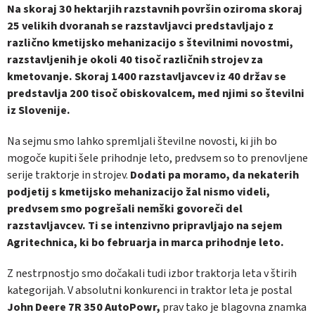
Na skoraj 30 hektarjih razstavnih površin oziroma skoraj
25 velikih dvoranah se razstavljavci predstavljajo z
različno kmetijsko mehanizacijo s številnimi novostmi,
razstavljenih je okoli 40 tisoč različnih strojev za
kmetovanje. Skoraj 1400 razstavljavcev iz 40 držav se
predstavlja 200 tisoč obiskovalcem, med njimi so številni
iz Slovenije.
Na sejmu smo lahko spremljali številne novosti, ki jih bo
mogoče kupiti šele prihodnje leto, predvsem so to prenovljene
serije traktorje in strojev.
Dodati pa moramo, da nekaterih
podjetij s kmetijsko mehanizacijo žal nismo videli,
predvsem smo pogrešali nemški govoreči del
razstavljavcev. Ti se intenzivno pripravljajo na sejem
Agritechnica, ki bo februarja in marca prihodnje leto.
Z nestrpnostjo smo dočakali tudi izbor traktorja leta v štirih
kategorijah. V absolutni konkurenci in traktor leta je postal
John Deere 7R 350 AutoPowr,
prav tako je blagovna znamka