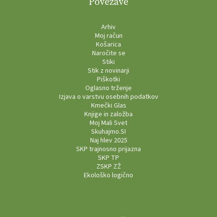
Povezave
Arhiv
Moj račun
Košarica
Naročite se
Stiki
Stik z novinarji
Piškotki
Oglasno trženje
Izjava o varstvu osebnih podatkov
Kmečki Glas
Knjige in založba
Moj Mali Svet
Skuhajmo.SI
Naj hlev 2025
SKP trajnosno prijazna
SKP TP
ZSKP ZŽ
Ekološko logično