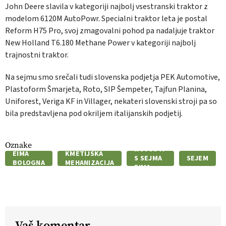
John Deere slavila v kategoriji najbolj vsestranski traktor z
modelom 6120M AutoPowr. Specialni traktor leta je postal
Reform H75 Pro, svoj zmagovalni pohod pa nadaljuje traktor
New Holland T6.180 Methane Power v kategoriji najbolj
trajnostni traktor.
Na sejmu smo srečali tudi slovenska podjetja PEK Automotive,
Plastoform Šmarjeta, Roto, SIP Šempeter, Tajfun Planina,
Uniforest, Veriga KF in Villager, nekateri slovenski stroji pa so
bila predstavljena pod okriljem italijanskih podjetij.
Oznake
NOVOSTI
EIMA
KMETIJSKA
S SEJMA
SEJEM
BOLOGNA
MEHANIZACIJA
EIMA
Vaš komentar