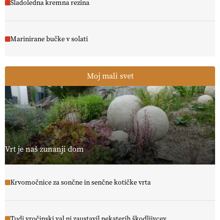
Sladoledna kremna rezina
Marinirane bučke v solati
Moj mali svet
Vrt je naš zunanji dom
Krvomočnice za sončne in senčne kotičke vrta
Tudi vročinski val ni zaustavil nekaterih škodljivcev