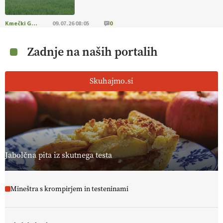
Kmečki Glas
09.07.26 08:05
0
Zadnje na naših portalih
Skuhajmo.si
Jabolčna pita iz skutnega testa
Mineštra s krompirjem in testeninami