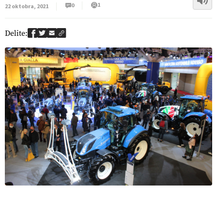
1
0
22 oktobra, 2021
Delite: