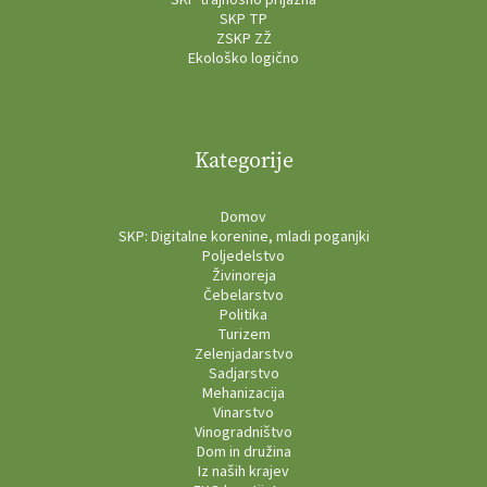
SKP TP
ZSKP ZŽ
Ekološko logično
Kategorije
Domov
SKP: Digitalne korenine, mladi poganjki
Poljedelstvo
Živinoreja
Čebelarstvo
Politika
Turizem
Zelenjadarstvo
Sadjarstvo
Mehanizacija
Vinarstvo
Vinogradništvo
Dom in družina
Iz naših krajev