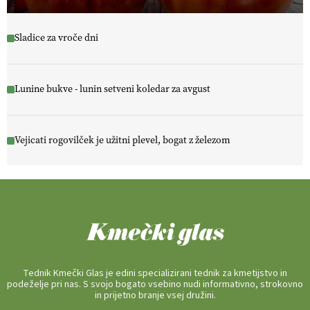
Sladice za vroče dni
Lunine bukve - lunin setveni koledar za avgust
Vejicati rogovilček je užitni plevel, bogat z železom
Tednik Kmečki Glas je edini specializirani tednik za kmetijstvo in
podeželje pri nas. S svojo bogato vsebino nudi informativno, strokovno
in prijetno branje vsej družini.