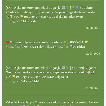
[SKP: Digitalne korenine, mladi poganjki
]
Sodobne
kmetije uporabljajo GPS, pametne stroje in druga digitalna orodja.
VEČ
@EUAgri #imcap #cap #digitalno #skp #vlog
https://t.co/cbLTy5o4YJ
06.08.2026
Vrtovi in polja so polni zrelih pridelkov.
NAROČANJE
https://t.co/E7ekAEr2JN #kmetijstvo https://t.co/fPA11tblvn
02.08.2026
[SKP: Digitalne korenine, mladi poganjki
] Na kmetiji Žigart v
Orehovi vasi sodobna tehnologija olajša vsakodnevno delo.
VEČ
@EUAgri #IMCAP #CAP #SKP #digitalno
https://t.co/wEaow88sh8
01.08.2026
Valter Kobal in Mojca Tiršek vodita ekološko vinsko posestvo Fedora