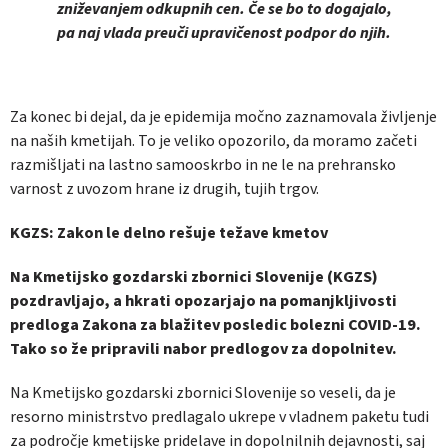
zniževanjem odkupnih cen. Če se bo to dogajalo,
pa naj vlada preuči upravičenost podpor do njih.
Za konec bi dejal, da je epidemija močno zaznamovala življenje
na naših kmetijah. To je veliko opozorilo, da moramo začeti
razmišljati na lastno samooskrbo in ne le na prehransko
varnost z uvozom hrane iz drugih, tujih trgov.
KGZS: Zakon le delno rešuje težave kmetov
Na Kmetijsko gozdarski zbornici Slovenije (KGZS)
pozdravljajo, a hkrati opozarjajo na pomanjkljivosti
predloga Zakona za blažitev posledic bolezni COVID-19.
Tako so že pripravili nabor predlogov za dopolnitev.
Na Kmetijsko gozdarski zbornici Slovenije so veseli, da je
resorno ministrstvo predlagalo ukrepe v vladnem paketu tudi
za področje kmetijske pridelave in dopolnilnih dejavnosti, saj