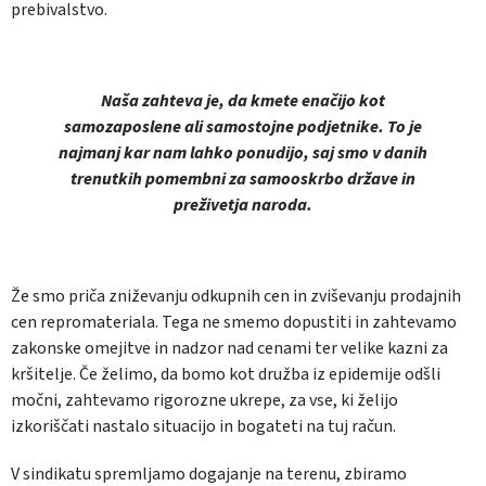
prebivalstvo.
Naša zahteva je, da kmete enačijo kot
samozaposlene ali samostojne podjetnike. To je
najmanj kar nam lahko ponudijo, saj smo v danih
trenutkih pomembni za samooskrbo države in
preživetja naroda.
Že smo priča zniževanju odkupnih cen in zviševanju prodajnih
cen repromateriala. Tega ne smemo dopustiti in zahtevamo
zakonske omejitve in nadzor nad cenami ter velike kazni za
kršitelje. Če želimo, da bomo kot družba iz epidemije odšli
močni, zahtevamo rigorozne ukrepe, za vse, ki želijo
izkoriščati nastalo situacijo in bogateti na tuj račun.
V sindikatu spremljamo dogajanje na terenu, zbiramo