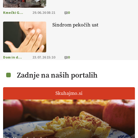
Kmečki Glas
29.06.26 08:21
0
Sindrom pekočih ust
Dom in družina
23.07.26 15:10
0
Zadnje na naših portalih
Skuhajmo.si