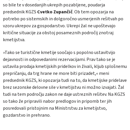
so bile te v dosedanjih ukrepih pozabljene, poudarja
predsednik KGZS
Cvetko Zupančič
. Ob tem opozarja na
potrebo po sistemskih in dolgoročno usmerjenih rešitvah po
vzoru ukrepov za gospodarstvo. Ukrepi žal ne upoštevajo
kritične situacije za obstoj posameznih področij znotraj
kmetijstva.
»Tako se turistične kmetije soočajo s popolno ustavitvijo
dejavnosti in odpovedanimi rezervacijami. Prav tako se je
ustavila prodaja kmetijskih pridelkov in živali, kljub splošnemu
prepričanju, da trg hrane ne more biti prizadet,« meni
predsednik KGZS, ki opozarja tudi na to, da kmetijske pridelave
brez sezonske delovne sile v kmetijstvu ni možno izvajati. Žal
tudi na tem področju zakon ne daje ustreznih rešitev. Na KGZS
so tako že pripravili nabor predlogov in pripomb ter jih
posredovali pristojnim na Ministrstvu za kmetijstvo,
gozdarstvo in prehrano.