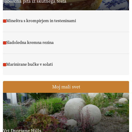
Jabolčna pita iz skutnega testa
Mineštra s krompirjem in testeninami
Sladoledna kremna rezina
Marinirane bučke v solati
Moj mali svet
Vrt Dvorjane Hills