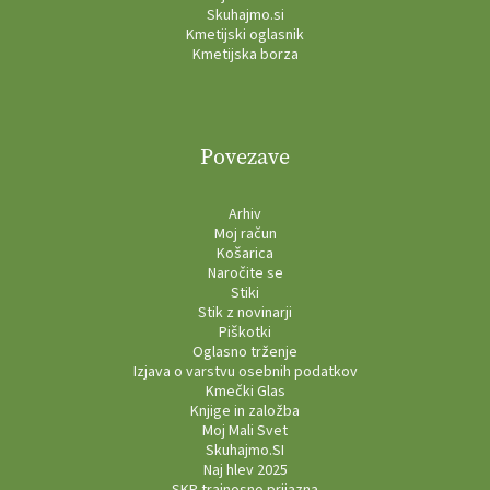
Skuhajmo.si
Kmetijski oglasnik
Kmetijska borza
Povezave
Arhiv
Moj račun
Košarica
Naročite se
Stiki
Stik z novinarji
Piškotki
Oglasno trženje
Izjava o varstvu osebnih podatkov
Kmečki Glas
Knjige in založba
Moj Mali Svet
Skuhajmo.SI
Naj hlev 2025
SKP trajnosno prijazna