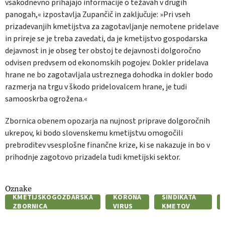
vsakodnevno prihajajo informacije o težavah v drugih
panogah,« izpostavlja Zupančič in zaključuje: »Pri vseh
prizadevanjih kmetijstva za zagotavljanje nemotene pridelave
in prireje se je treba zavedati, da je kmetijstvo gospodarska
dejavnost in je obseg ter obstoj te dejavnosti dolgoročno
odvisen predvsem od ekonomskih pogojev. Dokler pridelava
hrane ne bo zagotavljala ustreznega dohodka in dokler bodo
razmerja na trgu v škodo pridelovalcem hrane, je tudi
samooskrba ogrožena.«
Zbornica obenem opozarja na nujnost priprave dolgoročnih
ukrepov, ki bodo slovenskemu kmetijstvu omogočili
prebroditev vsesplošne finančne krize, ki se nakazuje in bo v
prihodnje zagotovo prizadela tudi kmetijski sektor.
Oznake
PREDSEDNIK
KMETIJSKOGOZDARSKA
KORONA
SINDIKATA
ZBORNICA
VIRUS
KMETOV
SLOVENIJE