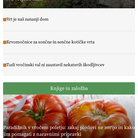
Vrt je naš zunanji dom
Krvomočnice za sončne in senčne kotičke vrta
Tudi vročinski val ni zaustavil nekaterih škodljivcev
Knjige in založba
Paradižnik v vročem poletju: zakaj plodovi ne zorijo in kako
jim pomagati z naravnimi pripravki