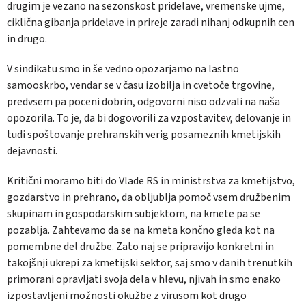
drugim je vezano na sezonskost pridelave, vremenske ujme,
ciklična gibanja pridelave in prireje zaradi nihanj odkupnih cen
in drugo.
V sindikatu smo in še vedno opozarjamo na lastno
samooskrbo, vendar se v času izobilja in cvetoče trgovine,
predvsem pa poceni dobrin, odgovorni niso odzvali na naša
opozorila. To je, da bi dogovorili za vzpostavitev, delovanje in
tudi spoštovanje prehranskih verig posameznih kmetijskih
dejavnosti.
Kritični moramo biti do Vlade RS in ministrstva za kmetijstvo,
gozdarstvo in prehrano, da obljublja pomoč vsem družbenim
skupinam in gospodarskim subjektom, na kmete pa se
pozablja. Zahtevamo da se na kmeta končno gleda kot na
pomembne del družbe. Zato naj se pripravijo konkretni in
takojšnji ukrepi za kmetijski sektor, saj smo v danih trenutkih
primorani opravljati svoja dela v hlevu, njivah in smo enako
izpostavljeni možnosti okužbe z virusom kot drugo