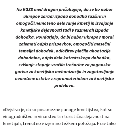
Na KGZS med drugim pričakujejo, da se bo nabor
ukrepov zaradi izpada dohodka razširil in
omogočil nemoteno delovanje kmetij in izvajanje
kmetijske dejavnosti tudi v razmerah izpada
dohodka. Poudarjajo, da bi nabor ukrepov moral
zajemati odpis prispevkov, omogočiti mesečni
temeljni dohodek, odložitev plačila akontacije
dohodnine, odpis dela katastrskega dohodka,
zvišanje stopnje vračila trošarine za pogonska
goriva za kmetijsko mehanizacijo in zagotavljanje
nemotene oskrbe z repromaterialom za kmetijsko
pridelavo.
»Dejstvo je, da so posamezne panoge kmetijstva, kot so
vinogradništvo in vinarstvo ter turistična dejavnost na
kmetijah, trenutno v izjemno težkem položaju. Prav tako