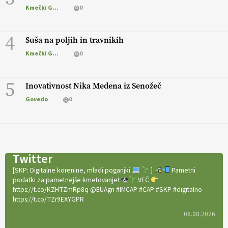
Kmečki Glas
0
4
Suša na poljih in travnikih
Kmečki Glas
0
5
Inovativnost Nika Medena iz Senožeč
Govedo
0
Twitter
[SKP: Digitalne korenine, mladi poganjki
]
Pametni
podatki za pametnejše kmetovanje!
VEČ
https://t.co/KZHTZmRp8q @EUAgri #IMCAP #CAP #SKP #digitalno
https://t.co/TZr9EXYGPR
06.08.2026