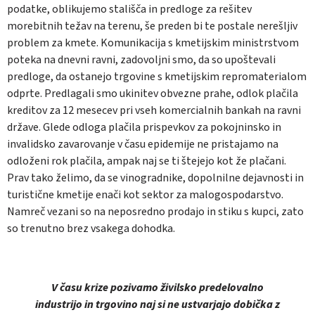
podatke, oblikujemo stališča in predloge za rešitev
morebitnih težav na terenu, še preden bi te postale nerešljiv
problem za kmete. Komunikacija s kmetijskim ministrstvom
poteka na dnevni ravni, zadovoljni smo, da so upoštevali
predloge, da ostanejo trgovine s kmetijskim repromaterialom
odprte. Predlagali smo ukinitev obvezne prahe, odlok plačila
kreditov za 12 mesecev pri vseh komercialnih bankah na ravni
države. Glede odloga plačila prispevkov za pokojninsko in
invalidsko zavarovanje v času epidemije ne pristajamo na
odloženi rok plačila, ampak naj se ti štejejo kot že plačani.
Prav tako želimo, da se vinogradnike, dopolnilne dejavnosti in
turistične kmetije enači kot sektor za malogospodarstvo.
Namreč vezani so na neposredno prodajo in stiku s kupci, zato
so trenutno brez vsakega dohodka.
V času krize pozivamo živilsko predelovalno
industrijo in trgovino naj si ne ustvarjajo dobička z