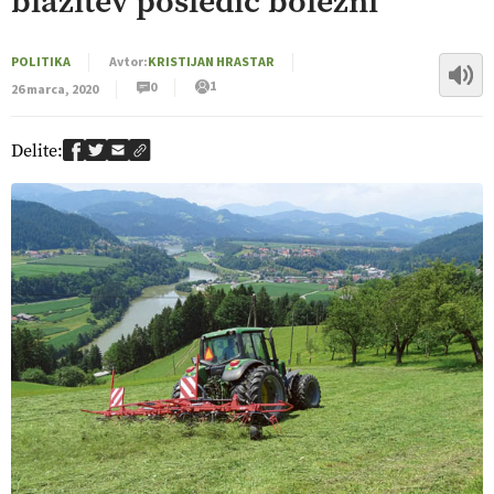
blažitev posledic bolezni
POLITIKA
Avtor:
KRISTIJAN HRASTAR
1
0
26 marca, 2020
Delite: