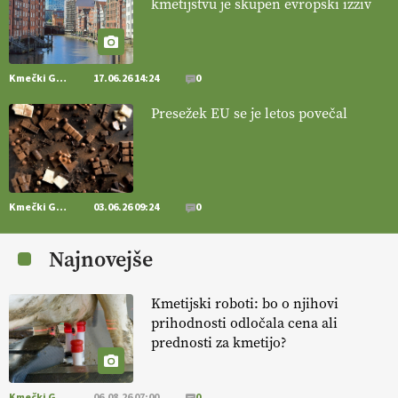
kmetijstvu je skupen evropski izziv
vlaga.
VEČ
https://t.co/qmMX2yevum @EUAgri #IMCAP #CAP
https://t.co/dDwsipE645
15.07.2026
Kmečki Glas
17.06.26 14:24
0
[EKOloško = LOGIČNO
]
Mulčer
– naravna pot do zdravih tal
Presežek EU se je letos povečal
. VEČ
https://t.co/J7RkeaYpYu @EUAgri #IMCAP #CAP
https://t.co/RVG0FzcQN6
14.07.2026
Kmečki Glas
03.06.26 09:24
0
[EKOloško = LOGIČNO
] Zdravje rastlin je ključno za
prehransko
varnost,
okolje in kakovost življenja. VEČ
Najnovejše
https://t.co/K0USFPJ5fJ @EUAgri #IMCAP #CAP
https://t.co/vcHhoOixHy
14.07.2026
Kmetijski roboti: bo o njihovi
prihodnosti odločala cena ali
prednosti za kmetijo?
[EKOloško = LOGIČNO
]
Danes ni pomembna le količina hrane,
ampak tudi način njene pridelave
. VEČ
https://t.co/bKGeI4ZcNi
@EUAgri #imcap #cap #blog https://t.co/2sllAmcKwG
Kmečki Glas
06.08.26 07:00
0