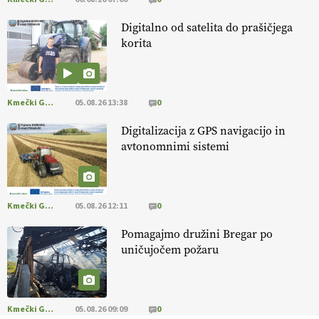
14.07.2026
Digitalno od satelita do prašičjega
korita
[EKOloško = LOGIČNO
]
Kakovostna ekološka semena in
prilagojene sorte
so temelj uspešne ekološke pridelave.
VEČ
https://t.co/OQSsax7l8V @EUAgri #IMCAP #CAP
https://t.co/PAL0zlhVia
Kmečki Glas
05.08.26 13:38
0
13.07.2026
Digitalizacija z GPS navigacijo in
avtonomnimi sistemi
[EKOloško = LOGIČNO
]
Na kmetiji Polone Ratajc je pridelava
aronije
v dobrem desetletju zrasla v uspešno kmetijsko in
podjetniško zgodbo.
VEČ
https://t.co/EulJoSBYMi @EUAgri
#IMCAP #CAP https://t.co/xp1oihBDaJ
Kmečki Glas
05.08.26 12:11
0
13.07.2026
Pomagajmo družini Bregar po
uničujočem požaru
[EKOloško = LOGIČNO
]
Ekološka vina so vse bolj iskana doma in
v tujini
. Zato je ekološka pridelava odlična priložnost za slovenske
vinarje
. VEČ
https://t.co/XAe9EbeAbK @EUAgri #IMCAP #CAP
https://t.co/01qpoeLyNP
Kmečki Glas
05.08.26 09:09
0