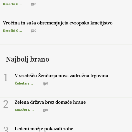
Kmečki Glas
0
Vročina in suša obremenjujeta evropsko kmetijstvo
Kmečki Glas
0
Najbolj brano
1
V središču Šenčurja nova zadružna trgovina
Čebelarstvo
0
2
Zelena država brez domače hrane
Kmečki Glas
0
3
Ledeni možje pokazali zobe