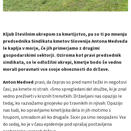
Kljub številnim ukrepom za kmetijstvo, pa so ti po mnenju
predsednika Sindikata kmetov Slovenije Antona Medveda
le kaplja v morje, če jih primerjamo z drugimi
gospodarskimi sektorji. Oziroma kot pravi predsednik
sindikata, so le odložilni ukrepi, kmetje bodo še vedno
morali poravnati vse svoje obveznosti do države.
Anton Medved
pravi, da čeprav so pred nami težki in negotovi
časi, pa kmete ni strah. »Smo spregledani del družbe, ki je znal
vedno preživeti v kriznih trenutkih. Državljani nas opazijo le
tedaj, ko razvažamo gnojevko po travnikih in njivah. Opazijo
nas tudi, ko opravljamo kmetijska dela in jih motimo s
hrupom, smradom ali ko drugače. Sicer pa smo neopaženi. Vse
do sedaj, ko je v času epidemije pod vprašaj postavljena