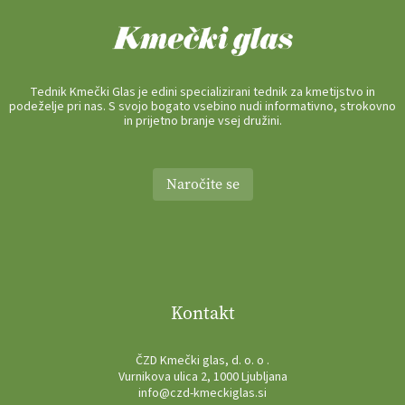
Tednik Kmečki Glas je edini specializirani tednik za kmetijstvo in
podeželje pri nas. S svojo bogato vsebino nudi informativno, strokovno
in prijetno branje vsej družini.
Naročite se
Kontakt
ČZD Kmečki glas, d. o. o .
Vurnikova ulica 2, 1000 Ljubljana
info@czd-kmeckiglas.si