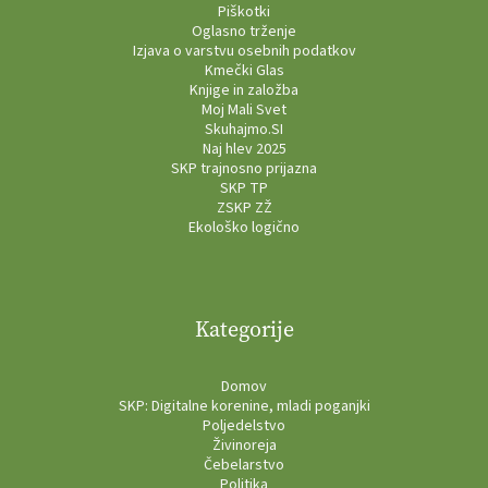
Piškotki
Oglasno trženje
Izjava o varstvu osebnih podatkov
Kmečki Glas
Knjige in založba
Moj Mali Svet
Skuhajmo.SI
Naj hlev 2025
SKP trajnosno prijazna
SKP TP
ZSKP ZŽ
Ekološko logično
Kategorije
Domov
SKP: Digitalne korenine, mladi poganjki
Poljedelstvo
Živinoreja
Čebelarstvo
Politika