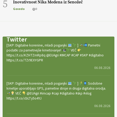
5
Inovativnost Nika Medena iz Senožeč
Govedo
0
Twitter
[SKP: Digitalne korenine, mladi poganjki
]
Pametni
podatki za pametnejše kmetovanje!
VEČ
https://t.co/KZHTZmRp8q @EUAgri #IMCAP #CAP #SKP #digitalno
https://t.co/TZr9EXYGPR
06.08.2026
[SKP: Digitalne korenine, mladi poganjki
]
Sodobne
kmetije uporabljajo GPS, pametne stroje in druga digitalna orodja.
VEČ
@EUAgri #imcap #cap #digitalno #skp #vlog
https://t.co/cbLTy5o4YJ
06.08.2026