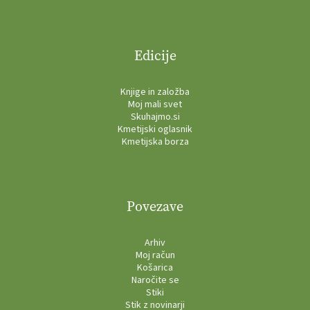
Edicije
Knjige in založba
Moj mali svet
Skuhajmo.si
Kmetijski oglasnik
Kmetijska borza
Povezave
Arhiv
Moj račun
Košarica
Naročite se
Stiki
Stik z novinarji