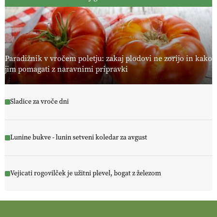
Paradižnik v vročem poletju: zakaj plodovi ne zorijo in kako
jim pomagati z naravnimi pripravki
Sladice za vroče dni
Lunine bukve - lunin setveni koledar za avgust
Vejicati rogovilček je užitni plevel, bogat z železom