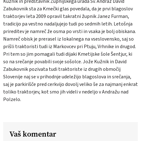
Kužnik in predstavnik Župnijskega urada Sv. Andraž David
Zabukovnik sta za Kmečki glas povedala, da je prvi blagoslov
traktorjev leta 2009 opravil takratni župnik Janez Furman,
tradicijo pa vestno nadaljujejo tudi po sedmih letih. Letošnja
prireditev je namreč že osma po vrsti in vsaka je bolj obiskana.
Namreč obisk je prerasel iz lokalnega na vseslovensko, saj so
prišli traktoristi tudi iz Markovcev pri Ptuju, Vrhnike in drugod.
Pri tem so jim pomagali tudi dijaki Kmetijske šole Šentjur, ki
so na srečanje povabili svoje sošolce. Jože Kužnik in David
Zabukovnik pozivata tudi traktoriste iz drugih območij
Slovenije naj se v prihodnje udeležijo blagoslova in srečanja,
saj je parkirišče pred cerkvijo dovolj veliko še za najmanj enkrat
toliko traktorjev, kot smo jih videli v nedeljo v Andražu nad
Polzelo.
Vaš komentar