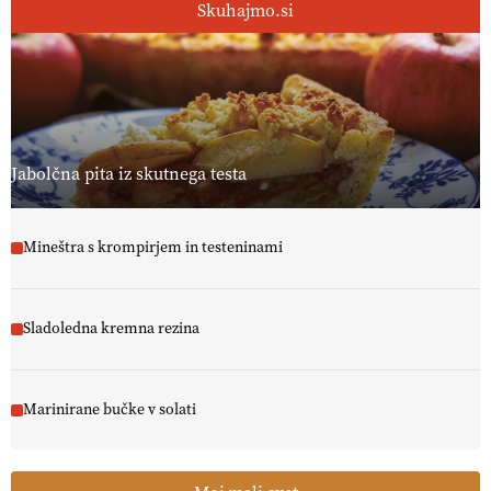
Skuhajmo.si
[EKOloško = LOGIČNO
]
Ekološka reja kokoši skrbi za živali
, okolje
in kakovostna jajca
. VEČ
https://t.co/PX49GVsP1M
@EUAgri #IMCAP #CAP https://t.co/a1xatzEeid
13.07.2026
Jabolčna pita iz skutnega testa
Mineštra s krompirjem in testeninami
Sladoledna kremna rezina
Marinirane bučke v solati