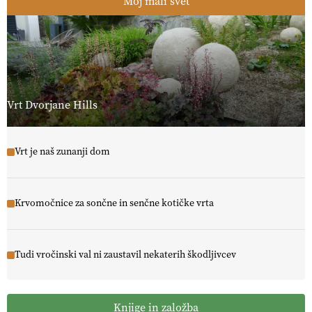
Moj mali svet
Vrt Dvorjane Hills
Vrt je naš zunanji dom
Krvomočnice za sončne in senčne kotičke vrta
Tudi vročinski val ni zaustavil nekaterih škodljivcev
Knjige in založba