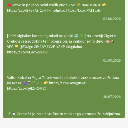
Vrtovi in polja so polni zrelih pridelkov.
NAROČANJE
https://t.co/E7ekAEr2JN #kmetijstvo https://t.co/fPA11tblvn
02.08.2026
[SKP: Digitalne korenine, mladi poganjki
] Na kmetiji Žigart v
Orehovi vasi sodobna tehnologija olajša vsakodnevno delo.
VEČ
@EUAgri #IMCAP #CAP #SKP #digitalno
https://t.co/wEaow88sh8
01.08.2026
Valter Kobal in Mojca Tiršek vodita ekološko vinsko posestvo Fedora
na Krasu.
VEČ
https://t.co/LaVojgKwfF
https://t.co/QHIZn0XP70
30.07.2026
Žetev žit je zaradi vročine in stabilnega vremena že zaključena.
VEČ
https://t.co/bBWaIz6Hhh https://t.co/TtKoOF5ENS
23.07.2026