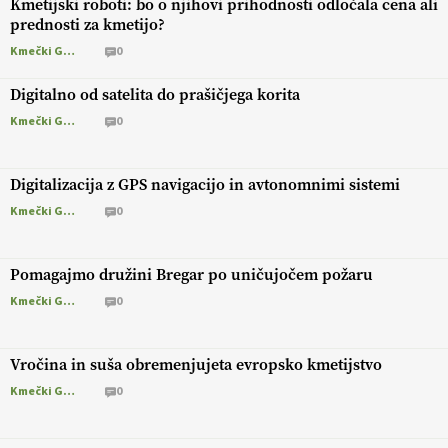
Kmetijski roboti: bo o njihovi prihodnosti odločala cena ali
prednosti za kmetijo?
Kmečki Glas
0
Digitalno od satelita do prašičjega korita
Kmečki Glas
0
Digitalizacija z GPS navigacijo in avtonomnimi sistemi
Kmečki Glas
0
Pomagajmo družini Bregar po uničujočem požaru
Kmečki Glas
0
Vročina in suša obremenjujeta evropsko kmetijstvo
Kmečki Glas
0