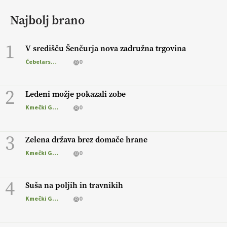
Najbolj brano
1
V središču Šenčurja nova zadružna trgovina
Čebelarstvo
0
2
Ledeni možje pokazali zobe
Kmečki Glas
0
3
Zelena država brez domače hrane
Kmečki Glas
0
4
Suša na poljih in travnikih
Kmečki Glas
0