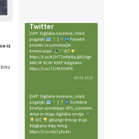
Twitter
[SKP: Digitalne korenine, mladi
poganjki
]
Pametni
podatki za pametnejše
so iz
kmetovanje!
VEČ
https://t.co/KZHTZmRp8q @EUAgri
#IMCAP #CAP #SKP #digitalno
 brez
https://t.co/TZr9EXYGPR
06.08.2026
[SKP: Digitalne korenine, mladi
poganjki
]
Sodobne
kmetije uporabljajo GPS, pametne
stroje in druga digitalna orodja.
VEČ
@EUAgri #imcap #cap
#digitalno #skp #vlog
https://t.co/cbLTy5o4YJ