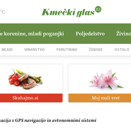
7°C
ne korenine, mladi poganjki
Poljedelstvo
Živino
jane Hills
MLADI
VINARSTVO
PERUTNINA
ŽENSKE
OSTALO
i roboti: bo o njihovi prihodnosti odločala cena ali prednosti z
o od satelita do prašičjega korita
Skuhajmo.si
Moj mali svet
zacija z GPS navigacijo in avtonomnimi sistemi
mo družini Bregar po uničujočem požaru