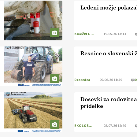
Ledeni možje pokazal
Kmečki Glas
19.05.26 13:11
Resnice o slovenski ž
Drobnica
09.06.26 11:59
0
Dosevki za rodovitna 
pridelke
EKOLOŠKO LOGIČNO
02.07.26 12:49