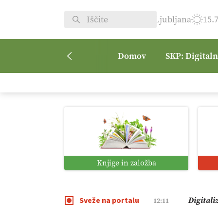
Ljubljana
15.
Domov
SKP: Digital
Vrt Dvor
08:50
Kmetijsk
07:00
Digitaln
01:38
Knjige in založba
Digitali
12:11
Sveže na portalu
Pomagaj
09:09