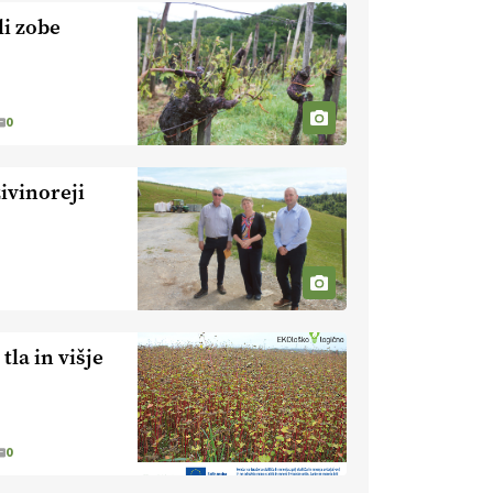
nevaren.
Varnost na kmetiji naj
i zobe
bo vedno na prvem mestu.
VEČ
https://t.co/RcsFHlxERk
#traktor #varnost #kmetijstvo
https://t.co/L4Er80AtXS
0
22.07.2026
ivinoreji
[EKOloško = LOGIČNO
]
Za
uspešno ohranjanje travišč sta
ključna kmetijstvo
in predvsem
reja travojedih živali
. VEČ
https://t.co/YvDmY3UNng @EUAgri
#IMCAP #CAP
https://t.co/Wz0y1nUcWl
tla in višje
21.07.2026
[EKOloško = LOGIČNO
]
Pet-nat je vse bolj priljubljeno
0
naravno peneče vino, tudi v
Sloveniji.
VEČ