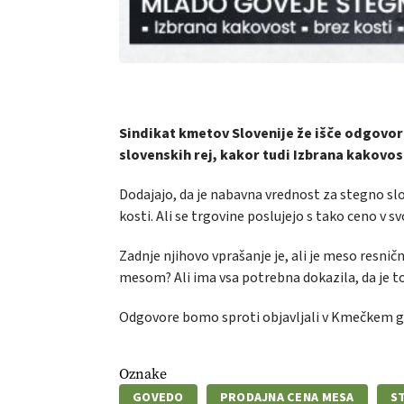
Sindikat kmetov Slovenije že išče odgovor
slovenskih rej, kakor tudi Izbrana kakovos
Dodajajo, da je nabavna vrednost za stegno sl
kosti. Ali se trgovine poslujejo s tako ceno v s
Zadnje njihovo vprašanje je, ali je meso resni
mesom? Ali ima vsa potrebna dokazila, da je to m
Odgovore bomo sproti objavljali v Kmečkem gl
Oznake
GOVEDO
PRODAJNA CENA MESA
S