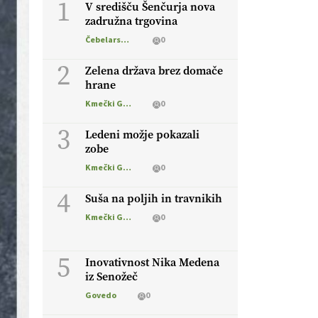
1
V središču Šenčurja nova
zadružna trgovina
Čebelarstvo
0
2
Zelena država brez domače
hrane
Kmečki Glas
0
3
Ledeni možje pokazali
zobe
Kmečki Glas
0
4
Suša na poljih in travnikih
Kmečki Glas
0
5
Inovativnost Nika Medena
iz Senožeč
Govedo
0