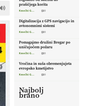
prašičjega korita
Kmečki Glas
0
Digitalizacija z GPS navigacijo in
avtonomnimi sistemi
Kmečki Glas
0
Pomagajmo družini Bregar po
uničujočem požaru
Kmečki Glas
0
Vročina in suša obremenjujeta
evropsko kmetijstvo
Kmečki Glas
0
Najbolj
brano