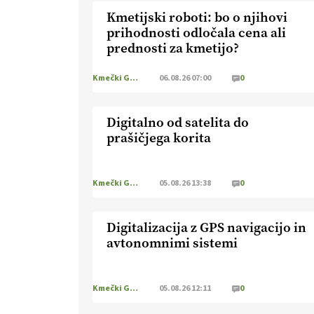
Kmetijski roboti: bo o njihovi
prihodnosti odločala cena ali
prednosti za kmetijo?
Kmečki Glas
06.08.26 07:00
0
Digitalno od satelita do
prašičjega korita
Kmečki Glas
05.08.26 13:38
0
Digitalizacija z GPS navigacijo in
avtonomnimi sistemi
Kmečki Glas
05.08.26 12:11
0