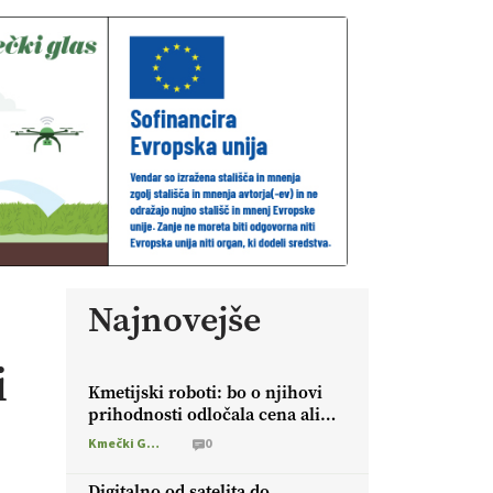
Najnovejše
i
Kmetijski roboti: bo o njihovi
prihodnosti odločala cena ali
prednosti za kmetijo?
Kmečki Glas
0
Digitalno od satelita do