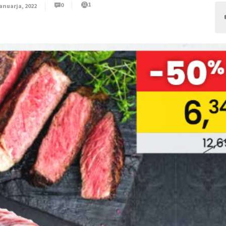
1
0
januarja, 2022