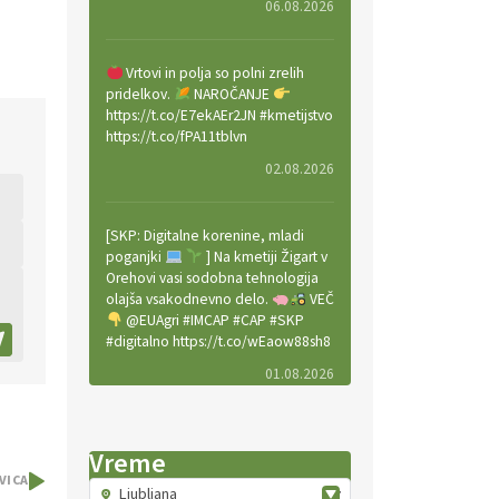
06.08.2026
Vrtovi in polja so polni zrelih
pridelkov.
NAROČANJE
https://t.co/E7ekAEr2JN #kmetijstvo
https://t.co/fPA11tblvn
02.08.2026
[SKP: Digitalne korenine, mladi
poganjki
] Na kmetiji Žigart v
Orehovi vasi sodobna tehnologija
olajša vsakodnevno delo.
VEČ
@EUAgri #IMCAP #CAP #SKP
#digitalno https://t.co/wEaow88sh8
01.08.2026
Valter Kobal in Mojca Tiršek vodita
Vreme
ekološko vinsko posestvo Fedora
VICA
na Krasu.
VEČ
Ljubljana