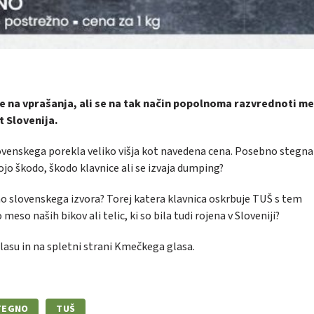
e na vprašanja, ali se na tak način popolnoma razvrednoti me
t Slovenija.
ovenskega porekla veliko višja kot navedena cena. Posebno stegna
vojo škodo, škodo klavnice ali se izvaja dumping?
čno slovenskega izvora? Torej katera klavnica oskrbuje TUŠ s tem
eso naših bikov ali telic, ki so bila tudi rojena v Sloveniji?
asu in na spletni strani Kmečkega glasa.
TEGNO
TUŠ