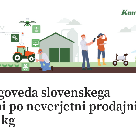
goveda slovenskega
ni po neverjetni prodajn
 kg