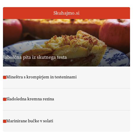
Skuhajmo.si
Jabolčna pita iz skutnega testa
Mineštra s krompirjem in testeninami
Sladoledna kremna rezina
Marinirane bučke v solati