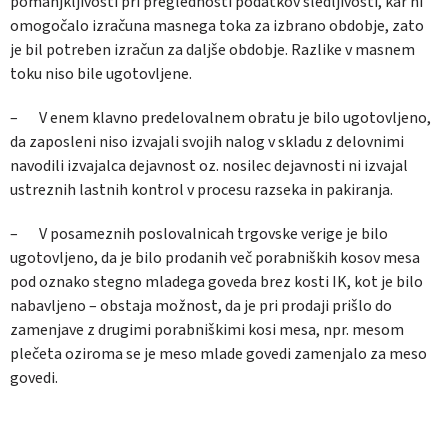
pomanjkljivosti pri preglednosti podatkov sledljivosti, kar ni
omogočalo izračuna masnega toka za izbrano obdobje, zato
je bil potreben izračun za daljše obdobje. Razlike v masnem
toku niso bile ugotovljene.
– V enem klavno predelovalnem obratu je bilo ugotovljeno,
da zaposleni niso izvajali svojih nalog v skladu z delovnimi
navodili izvajalca dejavnost oz. nosilec dejavnosti ni izvajal
ustreznih lastnih kontrol v procesu razseka in pakiranja.
– V posameznih poslovalnicah trgovske verige je bilo
ugotovljeno, da je bilo prodanih več porabniških kosov mesa
pod oznako stegno mladega goveda brez kosti IK, kot je bilo
nabavljeno – obstaja možnost, da je pri prodaji prišlo do
zamenjave z drugimi porabniškimi kosi mesa, npr. mesom
plečeta oziroma se je meso mlade govedi zamenjalo za meso
govedi.