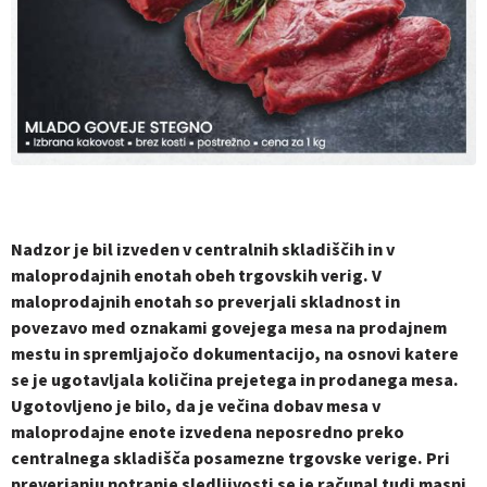
Nadzor je bil izveden v centralnih skladiščih in v
maloprodajnih enotah obeh trgovskih verig. V
maloprodajnih enotah so preverjali skladnost in
povezavo med oznakami govejega mesa na prodajnem
mestu in spremljajočo dokumentacijo, na osnovi katere
se je ugotavljala količina prejetega in prodanega mesa.
Ugotovljeno je bilo, da je večina dobav mesa v
maloprodajne enote izvedena neposredno preko
centralnega skladišča posamezne trgovske verige. Pri
preverjanju notranje sledljivosti se je računal tudi masni