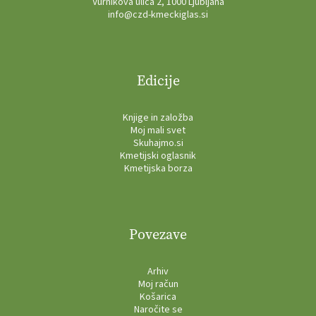
Vurnikova ulica 2, 1000 Ljubljana
info@czd-kmeckiglas.si
Edicije
Knjige in založba
Moj mali svet
Skuhajmo.si
Kmetijski oglasnik
Kmetijska borza
Povezave
Arhiv
Moj račun
Košarica
Naročite se