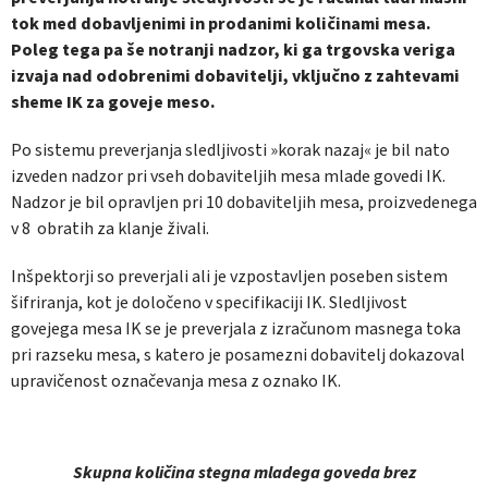
tok med dobavljenimi in prodanimi količinami mesa.
Poleg tega pa še notranji nadzor, ki ga trgovska veriga
izvaja nad odobrenimi dobavitelji, vključno z zahtevami
sheme IK za goveje meso.
Po sistemu preverjanja sledljivosti »korak nazaj« je bil nato
izveden nadzor pri vseh dobaviteljih mesa mlade govedi IK.
Nadzor je bil opravljen pri 10 dobaviteljih mesa, proizvedenega
v 8 obratih za klanje živali.
Inšpektorji so preverjali ali je vzpostavljen poseben sistem
šifriranja, kot je določeno v specifikaciji IK. Sledljivost
govejega mesa IK se je preverjala z izračunom masnega toka
pri razseku mesa, s katero je posamezni dobavitelj dokazoval
upravičenost označevanja mesa z oznako IK.
Skupna količina stegna mladega goveda brez