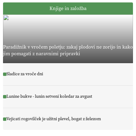
Knjige in založba
Paradižnik v vročem poletju: zakaj plodovi ne zorijo in kako
jim pomagati z naravnimi pripravki
Sladice za vroče dni
Lunine bukve - lunin setveni koledar za avgust
Vejicati rogovilček je užitni plevel, bogat z železom