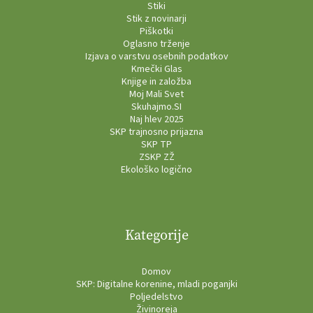
Stiki
Stik z novinarji
Piškotki
Oglasno trženje
Izjava o varstvu osebnih podatkov
Kmečki Glas
Knjige in založba
Moj Mali Svet
Skuhajmo.SI
Naj hlev 2025
SKP trajnosno prijazna
SKP TP
ZSKP ZŽ
Ekološko logično
Kategorije
Domov
SKP: Digitalne korenine, mladi poganjki
Poljedelstvo
Živinoreja