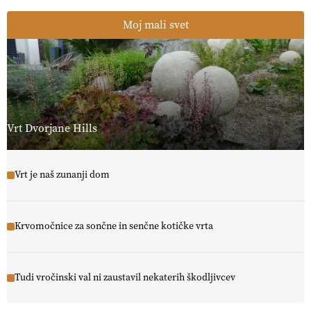
Moj mali svet
Vrt Dvorjane Hills
Vrt je naš zunanji dom
Krvomočnice za sončne in senčne kotičke vrta
Tudi vročinski val ni zaustavil nekaterih škodljivcev