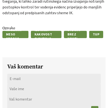
tveganja, ki lahko zaradi rutinskega načina izvajanja notranjih
postopkov kontrol ter vodenja evidenc pripeljejo do manjših
odstopanj od predpisanih zahtev sheme IK.
Oznake
AKCIJSKO
IZBRANA
STEGNO
MESO
KAKOVOST
BREZ
TUP
STEGNO
SLOVENIJA
KOSTI
Vaš komentar