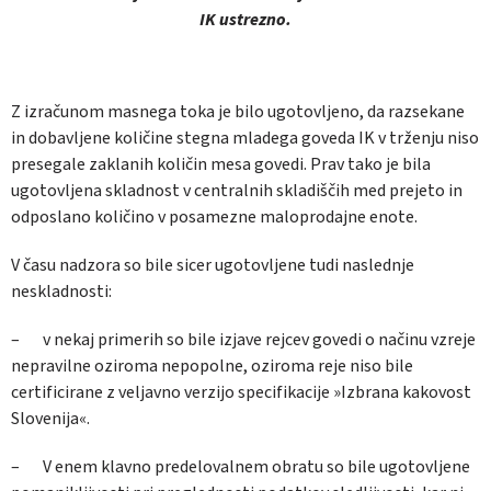
IK ustrezno.
Z izračunom masnega toka je bilo ugotovljeno, da razsekane
in dobavljene količine stegna mladega goveda IK v trženju niso
presegale zaklanih količin mesa govedi. Prav tako je bila
ugotovljena skladnost v centralnih skladiščih med prejeto in
odposlano količino v posamezne maloprodajne enote.
V času nadzora so bile sicer ugotovljene tudi naslednje
neskladnosti:
– v nekaj primerih so bile izjave rejcev govedi o načinu vzreje
nepravilne oziroma nepopolne, oziroma reje niso bile
certificirane z veljavno verzijo specifikacije »Izbrana kakovost
Slovenija«.
– V enem klavno predelovalnem obratu so bile ugotovljene