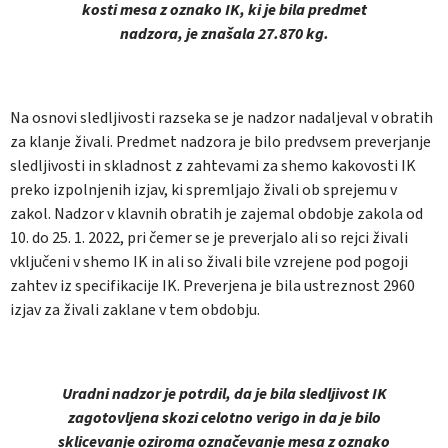
kosti mesa z oznako IK, ki je bila predmet
nadzora, je znašala 27.870 kg.
Na osnovi sledljivosti razseka se je nadzor nadaljeval v obratih
za klanje živali. Predmet nadzora je bilo predvsem preverjanje
sledljivosti in skladnost z zahtevami za shemo kakovosti IK
preko izpolnjenih izjav, ki spremljajo živali ob sprejemu v
zakol. Nadzor v klavnih obratih je zajemal obdobje zakola od
10. do 25. 1. 2022, pri čemer se je preverjalo ali so rejci živali
vključeni v shemo IK in ali so živali bile vzrejene pod pogoji
zahtev iz specifikacije IK. Preverjena je bila ustreznost 2960
izjav za živali zaklane v tem obdobju.
Uradni nadzor je potrdil, da je bila sledljivost IK
zagotovljena skozi celotno verigo in da je bilo
sklicevanje oziroma označevanje mesa z oznako