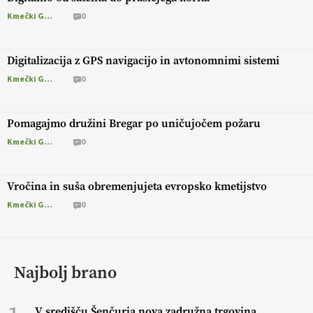
Kmečki Glas
0
Digitalizacija z GPS navigacijo in avtonomnimi sistemi
Kmečki Glas
0
Pomagajmo družini Bregar po uničujočem požaru
Kmečki Glas
0
Vročina in suša obremenjujeta evropsko kmetijstvo
Kmečki Glas
0
Najbolj brano
V središču Šenčurja nova zadružna trgovina