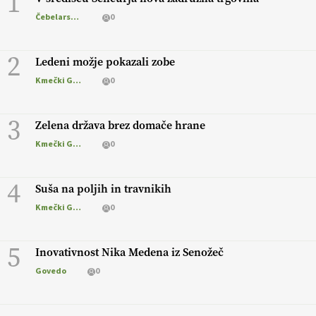
1
Čebelarstvo
0
2
Ledeni možje pokazali zobe
Kmečki Glas
0
3
Zelena država brez domače hrane
Kmečki Glas
0
4
Suša na poljih in travnikih
Kmečki Glas
0
5
Inovativnost Nika Medena iz Senožeč
Govedo
0