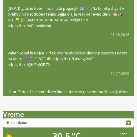
[SKP: Digitalne korenine, mladi poganjki
] Na kmetiji Žigart v
Orehovi vasi sodobna tehnologija olajša vsakodnevno delo.
VEČ
@EUAgri #IMCAP #CAP #SKP #digitalno
https://t.co/wEaow88sh8
01.08.2026
Valter Kobal in Mojca Tiršek vodita ekološko vinsko posestvo Fedora
na Krasu.
VEČ
https://t.co/LaVojgKwfF
https://t.co/QHIZn0XP70
30.07.2026
Žetev žit je zaradi vročine in stabilnega vremena že zaključena.
VEČ
https://t.co/bBWaIz6Hhh https://t.co/TtKoOF5ENS
23.07.2026
Vreme
Ljubljana
[EKOloško = LOGIČNO
]
Ameriške borovnice so odlična izbira za
ekološko pridelavo.
VEČ
https://t.co/aPQkmLUy2j @EUAgri
30.5 °C
Plohe
#IMCAP #CAP https://t.co/tQd9tB1THk