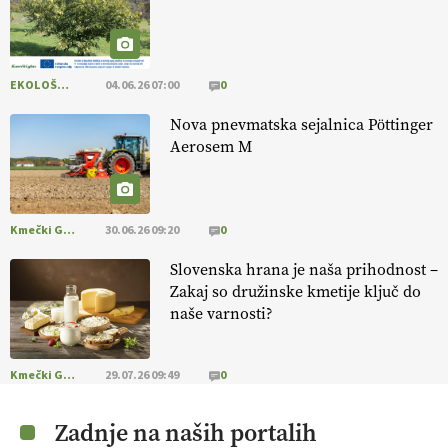
13.07.2026
EKOLOŠKO LOGIČNO
04.06.26 07:00
0
Nova pnevmatska sejalnica Pöttinger
Aerosem M
Kmečki Glas
30.06.26 09:20
0
Slovenska hrana je naša prihodnost –
Zakaj so družinske kmetije ključ do
naše varnosti?
Kmečki Glas
29.07.26 09:49
0
Zadnje na naših portalih