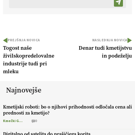
PREJŠNJA NOVICA
NASLEDNJA NOVICA
Togost naše
Denar tudi kmetijstvu
živilskopredelovalne
in podeželju
industrije tudi pri
mleku
Najnovejše
Kmetijski roboti: bo o njihovi prihodnosti odločala cena ali
prednosti za kmetijo?
Kmečki Glas
0
Digitalno od satelita do prašičjega korita