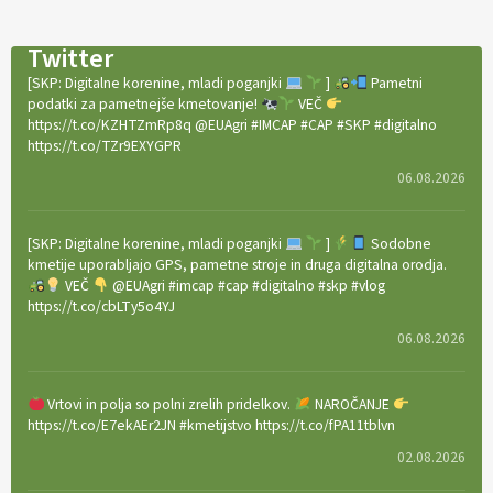
Twitter
[SKP: Digitalne korenine, mladi poganjki
]
Pametni
podatki za pametnejše kmetovanje!
VEČ
https://t.co/KZHTZmRp8q @EUAgri #IMCAP #CAP #SKP #digitalno
https://t.co/TZr9EXYGPR
06.08.2026
[SKP: Digitalne korenine, mladi poganjki
]
Sodobne
kmetije uporabljajo GPS, pametne stroje in druga digitalna orodja.
VEČ
@EUAgri #imcap #cap #digitalno #skp #vlog
https://t.co/cbLTy5o4YJ
06.08.2026
Vrtovi in polja so polni zrelih pridelkov.
NAROČANJE
https://t.co/E7ekAEr2JN #kmetijstvo https://t.co/fPA11tblvn
02.08.2026