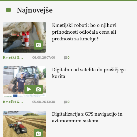
varnost,
okolje in kakovost življenja. VEČ
Najnovejše
https://t.co/K0USFPJ5fJ @EUAgri #IMCAP #CAP
https://t.co/vcHhoOixHy
14.07.2026
Kmetijski roboti: bo o njihovi
prihodnosti odločala cena ali
prednosti za kmetijo?
[EKOloško = LOGIČNO
]
Danes ni pomembna le količina hrane,
ampak tudi način njene pridelave
. VEČ
https://t.co/bKGeI4ZcNi
@EUAgri #imcap #cap #blog https://t.co/2sllAmcKwG
Kmečki Glas
06.08.26 07:00
0
14.07.2026
Digitalno od satelita do prašičjega
korita
[EKOloško = LOGIČNO
]
Kakovostna ekološka semena in
prilagojene sorte
so temelj uspešne ekološke pridelave.
VEČ
https://t.co/OQSsax7l8V @EUAgri #IMCAP #CAP
https://t.co/PAL0zlhVia
Kmečki Glas
05.08.26 13:38
0
13.07.2026
Digitalizacija z GPS navigacijo in
avtonomnimi sistemi
[EKOloško = LOGIČNO
]
Na kmetiji Polone Ratajc je pridelava
aronije
v dobrem desetletju zrasla v uspešno kmetijsko in