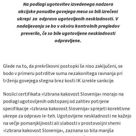
Na podlagi ugotovitev izvedenega nadzora
akcijske ponudbe govejega mesa so bili izrečeni
ukrepi za odpravo ugotovljenih neskladnosti. V
nadaljevanju se bo v okviru kontrolnih pregledov
preverilo, če so bile ugotovljene neskladnosti
odpravljene.
Glede na to, da prekrškovni postopki še niso zaključeni, se
bodo v primeru potrditve suma nezakonitega ravnanja pri
trženju govejega stegna brez kosti IK izrekle sankcije.
Nosilci certifikata »Izbrana kakovost Slovenija« morajo na
podlagi ugotovljenih odstopanj od zahtev potrjene
specifikacije »Izbrana kakovost Slovenija« sprejeti korektivne
ukrepe za odpravo le-teh. Ugotovljene neskladnosti ne kažejo
na večje pomanjkljivosti ali slabosti v prostovoljni shemi
»Izbrana kakovost Slovenija«, zaznana so bila manjša