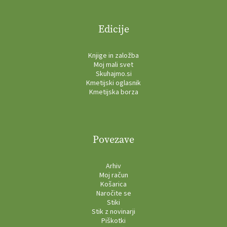
Edicije
Knjige in založba
Moj mali svet
Skuhajmo.si
Kmetijski oglasnik
Kmetijska borza
Povezave
Arhiv
Moj račun
Košarica
Naročite se
Stiki
Stik z novinarji
Piškotki