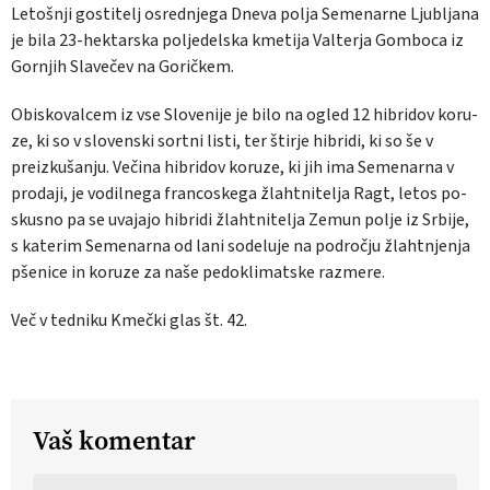
Le­tošnji go­sti­telj osred­nje­ga Dne­va po­lja Se­me­nar­ne Ljub­lja­na
je bila 23-hek­tar­ska po­lje­del­ska kme­ti­ja Val­ter­ja Gom­bo­ca iz
Gor­njih Sla­ve­čev na Go­ričkem.
Obi­sko­val­cem iz vse Slo­ve­ni­je je bilo na og­led 12 hi­bri­dov ko­ru­
ze, ki so v slo­ven­ski sort­ni li­sti, ter štir­je hi­bri­di, ki so še v
preiz­ku­ša­nju. Veči­na hi­bri­dov ko­ru­ze, ki jih ima Se­me­nar­na v
pro­da­ji, je vo­dil­ne­ga fran­co­ske­ga žlaht­ni­te­lja Ragt, le­tos po­
sku­sno pa se uva­ja­jo hi­bri­di žlaht­ni­te­lja Ze­mun po­lje iz Sr­bi­je,
s ka­te­rim Se­me­nar­na od lani so­de­lu­je na po­droč­ju žlaht­nje­nja
pše­ni­ce in ko­ru­ze za na­še pe­do­kli­mat­ske raz­me­re.
Več v tedniku Kmečki glas št. 42.
Vaš komentar