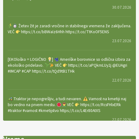
30.07.2026
Žetev žit je zaradi vročine in stabilnega vremena že zaključena.
VEČ
https://t.co/bBWaIz6Hhh https://t.co/TtKoOF5ENS
23.07.2026
[EKOloško = LOGIČNO
]
Ameriške borovnice so odlična izbira za
ekološko pridelavo.
VEČ
https://t.co/aPQkmLUy2j @EUAgri
#IMCAP #CAP https://t.co/tQd9tB1THk
22.07.2026
Traktor je nepogrešljiv, a tudi nevaren.
Varnost na kmetiji naj
bo vedno na prvem mestu.
VEČ
https://t.co/RcsFHlxERk
#traktor #varnost #kmetijstvo https://t.co/L4Er80AtXS
22.07.2026
[EKOloško = LOGIČNO
]
Za uspešno ohranjanje travišč sta ključna