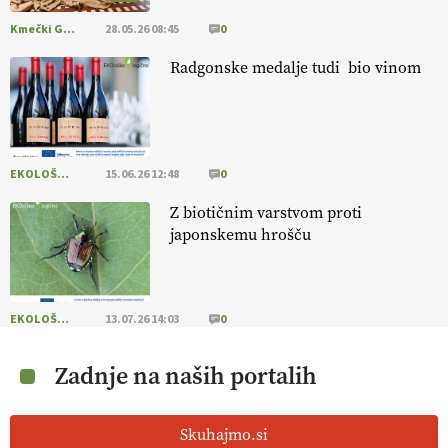
Kmečki Glas
28.05.26 08:45
0
[EKOloško = LOGIČNO
] Mladi
so ključni za prihodnost
kmetijstva in uspešno prenovo kmetij
. VEČ
Radgonske medalje tudi bio vinom
https://t.co/RRn8unbwXp @EUAgri #IMCAP #CAP
https://t.co/mnLHFv2VuP
13.07.2026
EKOLOŠKO LOGIČNO
15.06.26 12:48
0
[EKOloško = LOGIČNO
]
Ekološka reja kokoši skrbi za živali
, okolje
in kakovostna jajca
. VEČ
https://t.co/PX49GVsP1M
Z biotičnim varstvom proti
@EUAgri #IMCAP #CAP https://t.co/a1xatzEeid
japonskemu hrošču
13.07.2026
[EKOloško = LOGIČNO
]
Za bolj zdrava tla, večjo odpornost tal
EKOLOŠKO LOGIČNO
13.07.26 14:03
0
na sušo in manj škodljivcev.
VEČ
https://t.co/PgMzHo6tt3
@EUAgri #IMCAP #CAP https://t.co/azYaR71AkI
Zadnje na naših portalih
10.07.2026
Skuhajmo.si
[EKOloško = LOGIČNO ] Ekološka hrana: Resnica ali le dobra reklama?