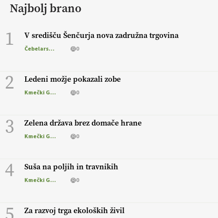
Najbolj brano
1
V središču Šenčurja nova zadružna trgovina
Čebelarstvo
0
2
Ledeni možje pokazali zobe
Kmečki Glas
0
3
Zelena država brez domače hrane
Kmečki Glas
0
4
Suša na poljih in travnikih
Kmečki Glas
0
5
Za razvoj trga ekoloških živil