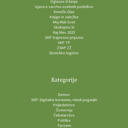
Oglasno trženje
Izjava o varstvu osebnih podatkov
Kmečki Glas
Knjige in založba
Moj Mali Svet
Skuhajmo.SI
Naj hlev 2025
SKP trajnosno prijazna
SKP TP
ZSKP ZŽ
Ekološko logično
Kategorije
Domov
SKP: Digitalne korenine, mladi poganjki
Poljedelstvo
Živinoreja
Čebelarstvo
Politika
Turizem