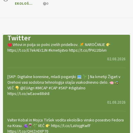
EKOLOŠKO LOGIČNO
0
Twitter
Vrtovi in polja so polni zrelih pridelkov.
NAROČANJE
https://t.co/E7ekAEr2JN #kmetijstvo https://t.co/fPA11tblvn
02.08.2026
[SKP: Digitalne korenine, mladi poganjki
] Na kmetiji Žigart v
Orehovi vasi sodobna tehnologija olajša vsakodnevno delo.
VEČ
@EUAgri #IMCAP #CAP #SKP #digitalno
https://t.co/wEaow88sh8
01.08.2026
Valter Kobal in Mojca Tiršek vodita ekološko vinsko posestvo Fedora
na Krasu.
VEČ
https://t.co/LaVojgKwfF
https://t.co/QHIZn0XP70