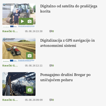
https://t.co/dDwsipE645
Digitalno od satelita do prašičjega
15.07.2026
korita
[EKOloško = LOGIČNO
]
Mulčer
– naravna pot do zdravih tal
. VEČ
https://t.co/J7RkeaYpYu @EUAgri #IMCAP #CAP
Kmečki Glas
05.08.26 13:38
0
https://t.co/RVG0FzcQN6
14.07.2026
Digitalizacija z GPS navigacijo in
avtonomnimi sistemi
[EKOloško = LOGIČNO
] Zdravje rastlin je ključno za
prehransko
varnost,
okolje in kakovost življenja. VEČ
https://t.co/K0USFPJ5fJ @EUAgri #IMCAP #CAP
Kmečki Glas
05.08.26 12:11
0
https://t.co/vcHhoOixHy
14.07.2026
Pomagajmo družini Bregar po
uničujočem požaru
[EKOloško = LOGIČNO
]
Danes ni pomembna le količina hrane,
ampak tudi način njene pridelave
. VEČ
https://t.co/bKGeI4ZcNi
@EUAgri #imcap #cap #blog https://t.co/2sllAmcKwG
Kmečki Glas
05.08.26 09:09
0
14.07.2026