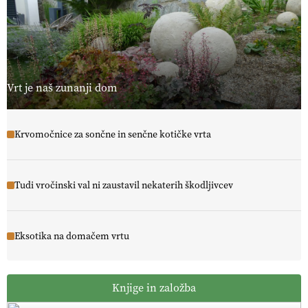
Vrt je naš zunanji dom
Krvomočnice za sončne in senčne kotičke vrta
Tudi vročinski val ni zaustavil nekaterih škodljivcev
Eksotika na domačem vrtu
Knjige in založba