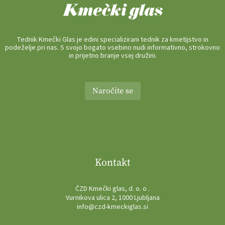
Tednik Kmečki Glas je edini specializirani tednik za kmetijstvo in
podeželje pri nas. S svojo bogato vsebino nudi informativno, strokovno
in prijetno branje vsej družini.
Naročite se
Kontakt
ČZD Kmečki glas, d. o. o .
Vurnikova ulica 2, 1000 Ljubljana
info@czd-kmeckiglas.si