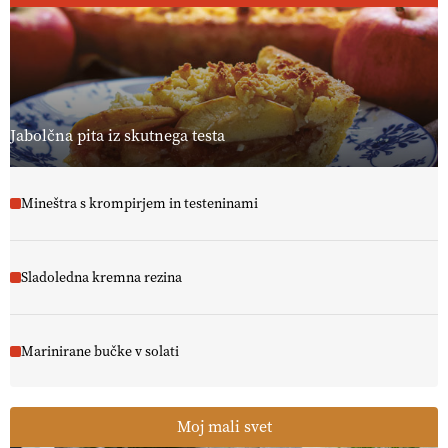
PRISLUHNITE
@EUAgri #imcap #cap #eco #skp #vlog
https://t.co/yev5PreiJu
09.07.2026
Jabolčna pita iz skutnega testa
Mineštra s krompirjem in testeninami
Sladoledna kremna rezina
Marinirane bučke v solati
Moj mali svet