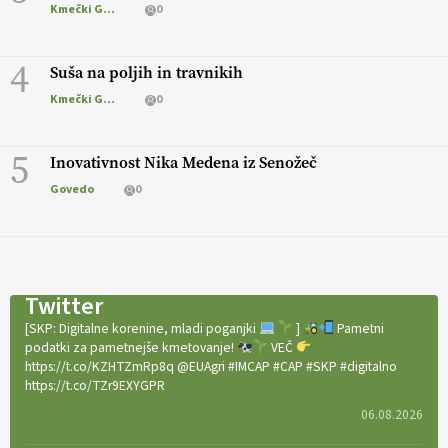
Kmečki Glas
0
4
Suša na poljih in travnikih
Kmečki Glas
0
5
Inovativnost Nika Medena iz Senožeč
Govedo
0
Twitter
[SKP: Digitalne korenine, mladi poganjki
]
Pametni
podatki za pametnejše kmetovanje!
VEČ
https://t.co/KZHTZmRp8q @EUAgri #IMCAP #CAP #SKP #digitalno
https://t.co/TZr9EXYGPR
06.08.2026