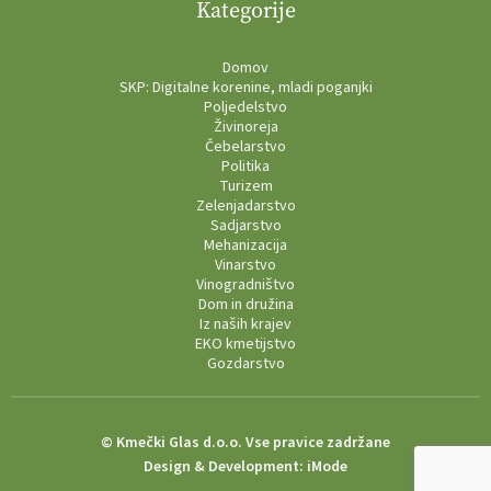
Kategorije
Domov
SKP: Digitalne korenine, mladi poganjki
Poljedelstvo
Živinoreja
Čebelarstvo
Politika
Turizem
Zelenjadarstvo
Sadjarstvo
Mehanizacija
Vinarstvo
Vinogradništvo
Dom in družina
Iz naših krajev
EKO kmetijstvo
Gozdarstvo
© Kmečki Glas d.o.o. Vse pravice zadržane
Design & Development:
iMode