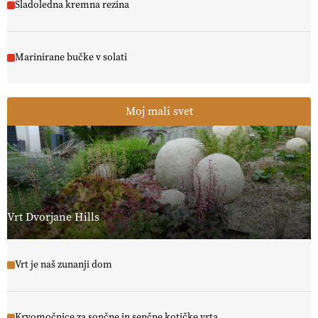
Sladoledna kremna rezina
Marinirane bučke v solati
Moj mali svet
Vrt Dvorjane Hills
Vrt je naš zunanji dom
Krvomočnice za sončne in senčne kotičke vrta