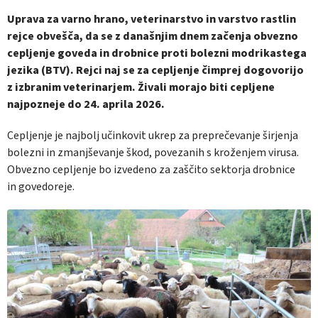
Uprava za varno hrano, veterinarstvo in varstvo rastlin
rejce obvešča, da se z današnjim dnem začenja obvezno
cepljenje goveda in drobnice proti bolezni modrikastega
jezika (BTV). Rejci naj se za cepljenje čimprej dogovorijo
z izbranim veterinarjem. Živali morajo biti cepljene
najpozneje do 24. aprila 2026.
Cepljenje je najbolj učinkovit ukrep za preprečevanje širjenja
bolezni in zmanjševanje škod, povezanih s kroženjem virusa.
Obvezno cepljenje bo izvedeno za zaščito sektorja drobnice
in govedoreje.