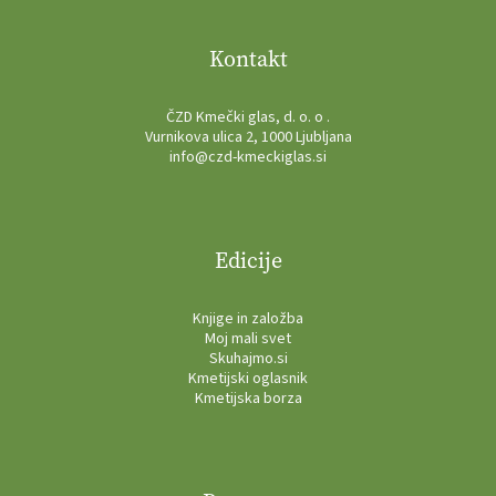
Kontakt
ČZD Kmečki glas, d. o. o .
Vurnikova ulica 2, 1000 Ljubljana
info@czd-kmeckiglas.si
Edicije
Knjige in založba
Moj mali svet
Skuhajmo.si
Kmetijski oglasnik
Kmetijska borza