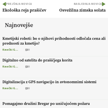
PREJŠNJA NOVICA
NASLEDNJA NOVICA
Ekološka reja prašičev
Osvežilna zimska solata
Najnovejše
Kmetijski roboti: bo o njihovi prihodnosti odločala cena ali
prednosti za kmetijo?
Kmečki Glas
0
Digitalno od satelita do prašičjega korita
Kmečki Glas
0
Digitalizacija z GPS navigacijo in avtonomnimi sistemi
Kmečki Glas
0
Pomagajmo družini Bregar po uničujočem požaru