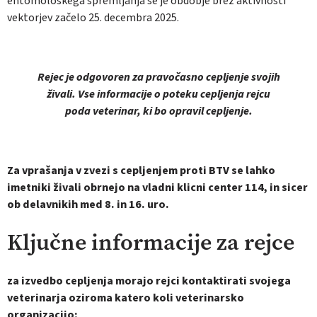
entomološkega spremljanja se je obdobje brez aktivnosti
vektorjev začelo 25. decembra 2025.
Rejec je odgovoren za pravočasno cepljenje svojih
živali. Vse informacije o poteku cepljenja rejcu
poda veterinar, ki bo opravil cepljenje.
Za vprašanja v zvezi s cepljenjem proti BTV se lahko
imetniki živali obrnejo na vladni klicni center 114, in sicer
ob delavnikih med 8. in 16. uro.
Ključne informacije za rejce
za izvedbo cepljenja morajo rejci kontaktirati svojega
veterinarja oziroma katero koli veterinarsko
organizacijo;