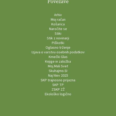
Povezave
Arhiv
Moj račun
Košarica
Naročite se
Stiki
Stik z novinarji
Piškotki
Oglasno trženje
Izjava o varstvu osebnih podatkov
Kmečki Glas
Knjige in založba
Moj Mali Svet
Skuhajmo.SI
Naj hlev 2025
SKP trajnosno prijazna
SKP TP
ZSKP ZŽ
Ekološko logično