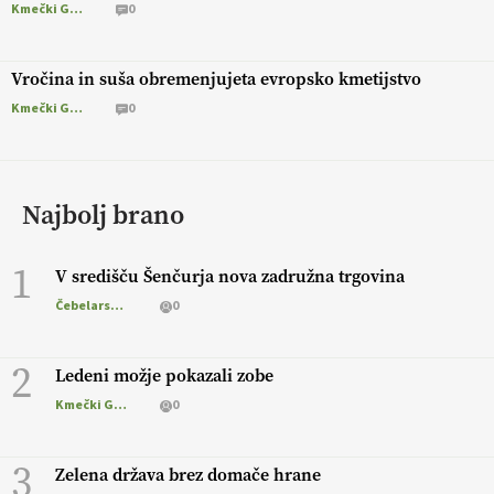
Kmečki Glas
0
Vročina in suša obremenjujeta evropsko kmetijstvo
Kmečki Glas
0
Najbolj brano
1
V središču Šenčurja nova zadružna trgovina
Čebelarstvo
0
2
Ledeni možje pokazali zobe
Kmečki Glas
0
3
Zelena država brez domače hrane