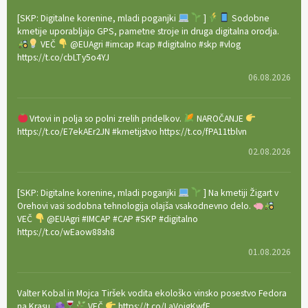
[SKP: Digitalne korenine, mladi poganjki
]
Sodobne
kmetije uporabljajo GPS, pametne stroje in druga digitalna orodja.
VEČ
@EUAgri #imcap #cap #digitalno #skp #vlog
https://t.co/cbLTy5o4YJ
06.08.2026
Vrtovi in polja so polni zrelih pridelkov.
NAROČANJE
https://t.co/E7ekAEr2JN #kmetijstvo https://t.co/fPA11tblvn
02.08.2026
[SKP: Digitalne korenine, mladi poganjki
] Na kmetiji Žigart v
Orehovi vasi sodobna tehnologija olajša vsakodnevno delo.
VEČ
@EUAgri #IMCAP #CAP #SKP #digitalno
https://t.co/wEaow88sh8
01.08.2026
Valter Kobal in Mojca Tiršek vodita ekološko vinsko posestvo Fedora
na Krasu.
VEČ
https://t.co/LaVojgKwfF