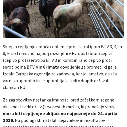
Sklep o cepljenju določa cepljenje proti serotipom BTV 3, 4, in
8, ki so trenutno najbolj razširjeni v Evropi. Izbrani cepivi
(cepivo proti serotipu BTV 3 in kombinirano cepivo proti
serotipoma BTV 4 in 8) imata dovoljenje za promet, ki ga je
izdala Evropska agencija za zadravila, kar je jamstvo, da sta
varni za uporabo in se uporabljata tudi v drugih državah
članicah EU.
Za zagotovitev nastanka imunosti pred začetkom sezone
aktivnosti vektorjev (krvosesnih mušic), ki prenašajo virus,
mora biti cepljenje zaključeno najpozneje do 24. aprila
2026
. Na podlagi klimatskih dejavnikov in rezultatov