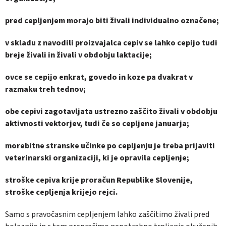
pred cepljenjem morajo biti živali individualno označene;
v skladu z navodili proizvajalca cepiv se lahko cepijo tudi
breje živali in živali v obdobju laktacije;
ovce se cepijo enkrat, govedo in koze pa dvakrat v
razmaku treh tednov;
obe cepivi zagotavljata ustrezno zaščito živali v obdobju
aktivnosti vektorjev, tudi če so cepljene januarja;
morebitne stranske učinke po cepljenju je treba prijaviti
veterinarski organizaciji, ki je opravila cepljenje;
stroške cepiva krije proračun Republike Slovenije,
stroške cepljenja krijejo rejci.
Samo s pravočasnim cepljenjem lahko zaščitimo živali pred