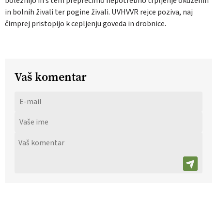
boleznijo in s tem preprečimo nepotrebno trpljenje okuženih
in bolnih živali ter pogine živali. UVHVVR rejce poziva, naj
čimprej pristopijo k cepljenju goveda in drobnice.
Vaš komentar